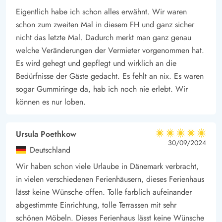
Eigentlich habe ich schon alles erwähnt. Wir waren
für Naturliebhaber. Umgeben von weiten Wäldern, hohen
schon zum zweiten Mal in diesem FH und ganz sicher
Dünen und wunderschönen Wanderwegen, lädt die Region zu
nicht das letzte Mal. Dadurch merkt man ganz genau
ausgiebigen Erkundungstouren ein.
welche Veränderungen der Vermieter vorgenommen hat.
Es wird gehegt und gepflegt und wirklich an die
Bedürfnisse der Gäste gedacht. Es fehlt an nix. Es waren
sogar Gummiringe da, hab ich noch nie erlebt. Wir
können es nur loben.
Ursula Poethkow
5 von 5
5 von 5
5 out of 5
30/09/2024
Deutschland
Wir haben schon viele Urlaube in Dänemark verbracht,
in vielen verschiedenen Ferienhäusern, dieses Ferienhaus
lässt keine Wünsche offen. Tolle farblich aufeinander
abgestimmte Einrichtung, tolle Terrassen mit sehr
schönen Möbeln. Dieses Ferienhaus lässt keine Wünsche