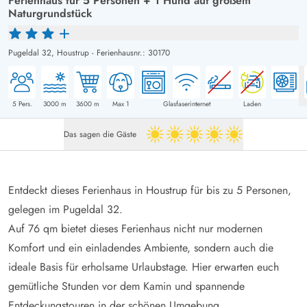
Ferienhaus für 5 Personen + 1 Hund auf großem
Naturgrundstück
Pugeldal 32,
Houstrup
-
Ferienhausnr.: 30170
5
Pers.
3000
m
3600
m
Max 1
Glasfaserinternet
Laden
Das sagen die Gäste
5 von 5
Entdeckt dieses Ferienhaus in Houstrup für bis zu 5 Personen,
gelegen im Pugeldal 32.
Auf 76 qm bietet dieses Ferienhaus nicht nur modernen
Komfort und ein einladendes Ambiente, sondern auch die
ideale Basis für erholsame Urlaubstage. Hier erwarten euch
gemütliche Stunden vor dem Kamin und spannende
Entdeckungstouren in der schönen Umgebung.