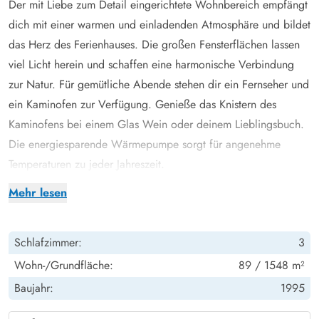
Der mit Liebe zum Detail eingerichtete Wohnbereich empfängt
dich mit einer warmen und einladenden Atmosphäre und bildet
das Herz des Ferienhauses. Die großen Fensterflächen lassen
viel Licht herein und schaffen eine harmonische Verbindung
zur Natur. Für gemütliche Abende stehen dir ein Fernseher und
ein Kaminofen zur Verfügung. Genieße das Knistern des
Kaminofens bei einem Glas Wein oder deinem Lieblingsbuch.
Die energiesparende Wärmepumpe sorgt für angenehme
Temperaturen zu jeder Jahreszeit.
Die gut ausgestattete, offene Küche ist mit einer praktischen
Mehr lesen
Spülmaschine versehen und bietet dir alles, was du für die
Zubereitung leckerer Mahlzeiten benötigst. Das Ferienhaus
Schlafzimmer:
3
verfügt über 2 praktische Bäder, sodass ihr euch gut aufteilen
könnt. Das größere Badezimmer ist mit einer Sauna und einem
Wohn-/Grundfläche:
89 / 1548 m²
Whirlpool ausgestattet. Hier könnt ihr ausgiebige Saunagänge
Baujahr:
1995
oder Bäder im warmen Wasser genießen und die Seele