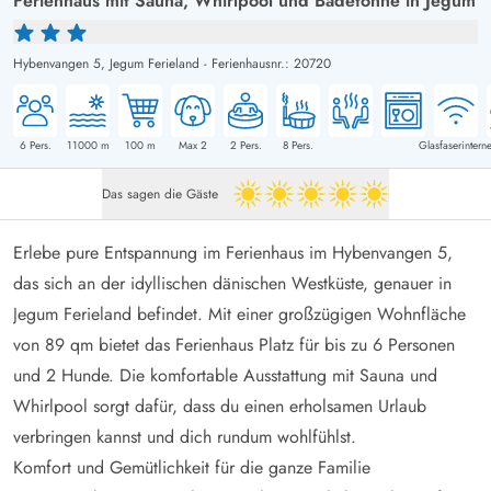
Ferienhaus mit Sauna, Whirlpool und Badetonne in Jegum
Hybenvangen 5,
Jegum Ferieland
-
Ferienhausnr.: 20720
6
Pers.
11000
m
100
m
Max 2
2
Pers.
8
Pers.
Glasfaserinterne
Das sagen die Gäste
5 von 5
Erlebe pure Entspannung im Ferienhaus im Hybenvangen 5,
das sich an der idyllischen dänischen Westküste, genauer in
Jegum Ferieland befindet. Mit einer großzügigen Wohnfläche
von 89 qm bietet das Ferienhaus Platz für bis zu 6 Personen
und 2 Hunde. Die komfortable Ausstattung mit Sauna und
Whirlpool sorgt dafür, dass du einen erholsamen Urlaub
verbringen kannst und dich rundum wohlfühlst.
Komfort und Gemütlichkeit für die ganze Familie