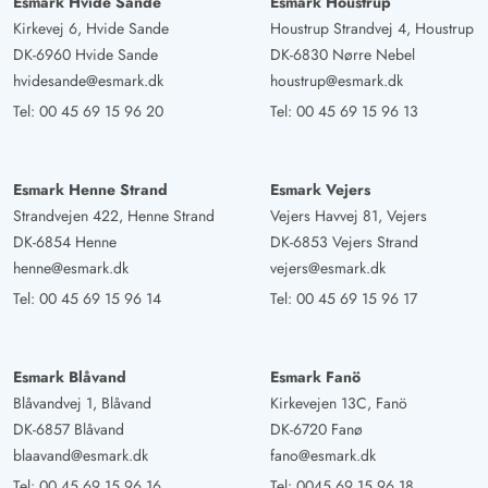
Esmark Hvide Sande
Esmark Houstrup
Kirkevej 6, Hvide Sande
Houstrup Strandvej 4, Houstrup
DK-6960 Hvide Sande
DK-6830 Nørre Nebel
hvidesande@esmark.dk
houstrup@esmark.dk
Tel:
00 45 69 15 96 20
Tel:
00 45 69 15 96 13
Esmark Henne Strand
Esmark Vejers
Strandvejen 422, Henne Strand
Vejers Havvej 81, Vejers
DK-6854 Henne
DK-6853 Vejers Strand
henne@esmark.dk
vejers@esmark.dk
Tel:
00 45 69 15 96 14
Tel:
00 45 69 15 96 17
Esmark Blåvand
Esmark Fanö
Blåvandvej 1, Blåvand
Kirkevejen 13C, Fanö
DK-6857 Blåvand
DK-6720 Fanø
blaavand@esmark.dk
fano@esmark.dk
Tel:
00 45 69 15 96 16
Tel:
0045 69 15 96 18