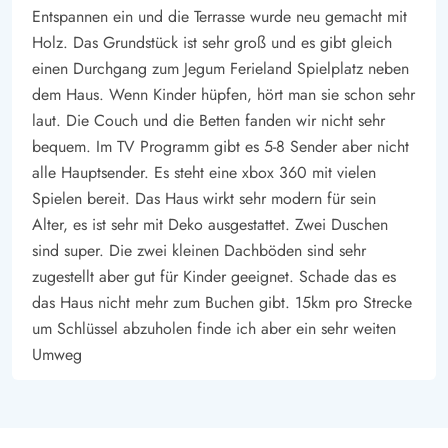
Umgebung und Freizeitaktivitäten: Entdecke Jegum Ferieland
Entspannen ein und die Terrasse wurde neu gemacht mit
Die Umgebung von Jegum Ferieland hat dir viel zu bieten. Der
Holz. Das Grundstück ist sehr groß und es gibt gleich
Strand der Nordsee liegt nur 11 Kilometer entfernt und ist ideal
einen Durchgang zum Jegum Ferieland Spielplatz neben
für Tagesausflüge. In nur 100 Metern Entfernung findest du die
dem Haus. Wenn Kinder hüpfen, hört man sie schon sehr
nächste Einkaufsmöglichkeit, um dich mit allem Nötigen
laut. Die Couch und die Betten fanden wir nicht sehr
bequem. Im TV Programm gibt es 5-8 Sender aber nicht
einzudecken.
alle Hauptsender. Es steht eine xbox 360 mit vielen
Für gemütliche Ausflüge und kulturelle Aktivitäten bietet die
Spielen bereit. Das Haus wirkt sehr modern für sein
Region zahlreiche Möglichkeiten. Die nahegelegene Blåbjerg
Alter, es ist sehr mit Deko ausgestattet. Zwei Duschen
Plantage beispielsweise, lädt zu wunderbaren Wanderungen
sind super. Die zwei kleinen Dachböden sind sehr
und Radtouren ein und lässt dich die natürliche Schönheit der
zugestellt aber gut für Kinder geeignet. Schade das es
Landschaft hautnah erleben.
das Haus nicht mehr zum Buchen gibt. 15km pro Strecke
um Schlüssel abzuholen finde ich aber ein sehr weiten
Umweg