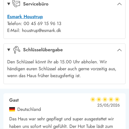
baumeln lassen.
Servicebüro
Die Schlafbereiche sind aufgeteilt in 2 Schlafzimmer mit
Esmark Houstrup
Doppelbetten und 1 Schlafzimmer mit einem Hochbett –
Telefon: 00 45 69 15 96 13
perfekt für die ganze Familie.
E-Mail: houstrup@esmark.dk
Naturerlebnisse und Entspannung auf der schönen Terrasse im
Hybenvangen 5
Schlüsselübergabe
Das Ferienhaus steht auf einem 1548 qm großen
Gartengrundstück, das dir vielfältige Möglichkeiten zur
Den Schlüssel könnt ihr ab 15.00 Uhr abholen. Wir
Entspannung im Freien bietet. Ob du den Gasgrill für ein
händigen euren Schlüssel aber auch gerne vorzeitig aus,
Barbecue anwirfst oder auf den bereitgestellten Gartenmöbeln
wenn das Haus früher bezugsfertig ist.
und Sonnenliegen relaxed, hier fühlst du dich direkt mit der
Umgebung verbunden. Die teils überdachte Terrasse lässt dich
zudem wetterunabhängig die frische Luft genießen.
Gast
5 von 5
5 von 5
5 out of 5
25/05/2026
Ein Highlight ist die Badetonne, in der ihr euch im warmen
Deutschland
Wasser entspannen könnt, während die Sterne über euch
Das Haus war sehr gepflegt und super ausgestattet wir
funkeln.
haben uns sofort wohl gefühlt. Der Hot Tube lädt zum