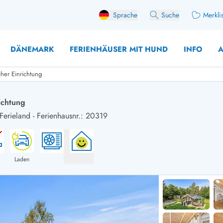
Sprache
Suche
Merkli
DÄNEMARK
FERIENHÄUSER MIT HUND
INFO
A
cher Einrichtung
ichtung
Ferieland
-
Ferienhausnr.: 20319
 mit Hund
äuser mit Sonntagswechsel
Ferienhaus für 
user für Angler
Ferienhaus für 
user mit Aktivitätsraum
Ferienhaus für 
Laden
user mit Ladestation (E-Auto)
Ferienhaus für 
äuser mit Kaminofen
Ferienhaus für 
user mit Kindern
Ferienhäuser im 
rienhäuser
Ferienhäuser i
äuser mit Nebensaionrabatt
Ferienhäuser im 