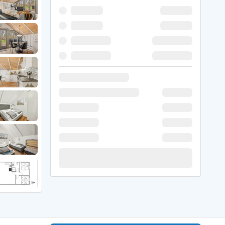
 Winter
er Weihnachten
r Silvester
 Nymindegab
ömö
 Ringköbing Fjord
ndervig
odbjerge
 Thorsminde
erso Klit
ers Strand
ster Husby