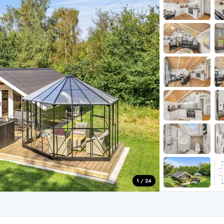
aus für 2 Personen
Ferienhäuser im
aus für 4 Personen
Ferienhäuser üb
aus für 6 Personen
Ferienhäuser übe
ande
Ferienhäuser Sondervig
äuser Ho
Ferienhäuser in
äuser Houstrup
Ferienhäuser R
äuser Houvig
Ferienhäuser am
user auf Holmsland Klit
Ferienhäuser So
äuser in Holmsland
Ferienhäuser Sk
äuser Hvide Sande
Ferienhäuser in
äuser Jegum
Ferienhäuser Ved
äuser Klegod
Ferienhäuser Vej
äuser Lodbjerg Hede
Ferienhäuser Ve
user Nr. Lyngvig
1 / 24
e bei uns