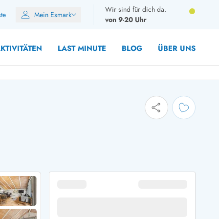
Wir sind für dich da.
ste
Mein Esmark
von 9-20 Uhr
KTIVITÄTEN
LAST MINUTE
BLOG
ÜBER UNS
8 Personen
10 Personen
12 Personen
14 Personen
Gruppen
Frühjahr
m Sommer
Herbst