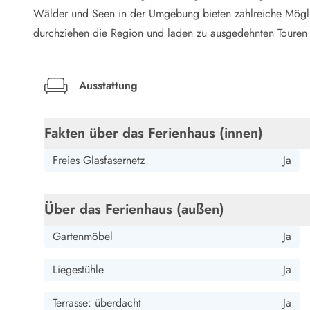
LEGOLAND® Rabatt
Wälder und Seen in der Umgebung bieten zahlreiche Mögli
Urlaub mit Kindern
durchziehen die Region und laden zu ausgedehnten Touren 
Urlaub mit Hund
Urlaub am Strand
Urlaub in der Natur
Ausstattung
Finde Bernstein am Strand
Indoorspielländer in Dänemark
Zoos und Tierparks in Dänemark
Fakten über das Ferienhaus (innen)
Freizeitparks in Dänemark
Sport
Freies Glasfasernetz
Ja
Angeln in Dänemark
Bowling in Dänemark
Minigolf spielen in Dänemark
Über das Ferienhaus (außen)
Schwimmhallen und Badeländer
Gartenmöbel
Ja
Golfen in Dänemark
Fitnesscenter in Dänemark
Liegestühle
Ja
Fahrradfahren in Dänemark
Reiten in Dänemark
Terrasse: überdacht
Ja
Surfen in Dänemark