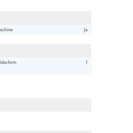
schine
Ja
ldschirm
1