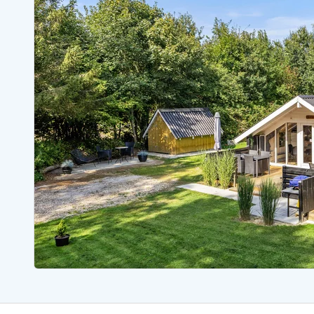
Ferienhäuser mit Whirlpool
Ferienh
Ferienhäuser mit Freitagswechsel
Ferienh
Ferienhäuser mit Samstagswechsel
Ferienh
Ferienhäuser Bjerregard
Ferienhäuser Blavand
Ferienhäuser Hvide S
Ferienhäuser Argab
Ferienh
Ferienhäuser in Arrild
Ferienh
Ferienhäuser Bjerregard
Ferienh
Ferienhäuser Blavand
Ferienhä
Ferienhäuser Bork Havn
Ferienh
Ferienhäuser Fjand
Ferienh
Ferienhäuser Fanö
Ferienh
Ferienhäuser Graerup Strand
Ferienh
Ferienhäuser Haurvig
Ferienh
Ferienhäuser Henne Strand
Ferienhä
Esmark Reisecurity
Esmark KidsVIP
Esmark VIP Partnervorteile
Vorteil
Praktische Informationen