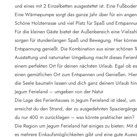
Naturschutz
und eines mit 2 Einzelbetten ausgestattet ist. Eine Fußbod
Webcam Dänemark
Eine Wärmepumpe sorgt das ganze Jahr über für ein ang
Ferienhauskatalog
Fotowettbewerb
Schöne Holzterrasse und viel Platz für Spaß und Entspannu
Karte
Für die kleinen Gäste bietet der Außenbereich eine Vielzah
Vorteile bei uns
sorgen für stundenlangen Spaß und Bewegung. Hier können 
Reisecurity
Entspannung genießt. Die Kombination aus einer schönen T
Esmark KidsVIP
Ausstattung und naturnaher Umgebung macht dieses Ferienh
Esmark VIP - Partnervorteile und Rabatte
einem perfekten Ort für deinen nächsten Urlaub. Egal ob es
Preisgarantie
Keine Kaution
einen gemütlichen Ort zum Entspannen und Genießen. Hier 
Gästebewertungen
die Seele baumeln lassen und dich ganz deinem Urlaub hi
Gratis WLAN
Jegum Ferieland – umgeben von der Natur
Rabatt
Die Lage des Ferienhauses in Jegum Ferieland ist ideal, u
We love people
erreichst du den Strand, der zu ausgedehnten Spaziergänge
du nur 400 m zurücklegen – was könnte praktischer sein?
Freizeit
Esmark VIP Partnervorteile
Die Region um Jegum Ferieland hat einiges zu bieten. Mit
Esmark KidsVIP
es mehrere Einkaufsmöglichkeiten gibt und eine gute Auswa