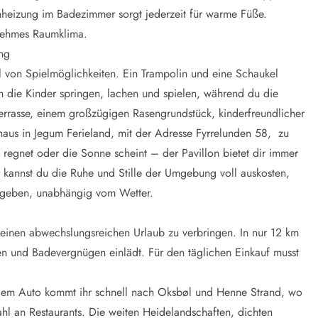
enheizung im Badezimmer sorgt jederzeit für warme Füße.
enehmes Raumklima.
ng
l von Spielmöglichkeiten. Ein Trampolin und eine Schaukel
die Kinder springen, lachen und spielen, während du die
errasse, einem großzügigen Rasengrundstück, kinderfreundlicher
aus in Jegum Ferieland, mit der Adresse Fyrrelunden 58, zu
 regnet oder die Sonne scheint – der Pavillon bietet dir immer
kannst du die Ruhe und Stille der Umgebung voll auskosten,
ngeben, unabhängig vom Wetter.
m einen abwechslungsreichen Urlaub zu verbringen. In nur 12 km
n und Badevergnügen einlädt. Für den täglichen Einkauf musst
 dem Auto kommt ihr schnell nach Oksbøl und Henne Strand, wo
hl an Restaurants. Die weiten Heidelandschaften, dichten