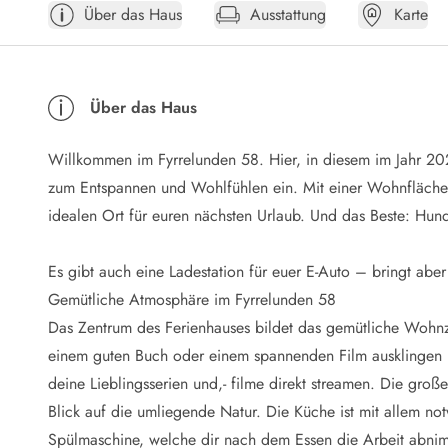
Über das Haus
Ausstattung
Karte
Öffnungszeiten
Anreise
Abreise
Ferienhaus ABC
Über das Haus
Häufige Fragen zur Buchung
Nebenkosten (Strom, Wasser usw...)
Willkommen im Fyrrelunden 58. Hier, in diesem im Jahr 20
Verleihservice
Reisescheckliste
zum Entspannen und Wohlfühlen ein. Mit einer Wohnfläche 
Endreinigung
idealen Ort für euren nächsten Urlaub. Und das Beste: Hun
Gutschein
Frühbucher
Es gibt auch eine Ladestation für euer E-Auto – bringt aber
Mietbedingungen
Gemütliche Atmosphäre im Fyrrelunden 58
Info
Das Zentrum des Ferienhauses bildet das gemütliche Wohnz
Reiseführer Dänemark
Tipps für Urlaub in Dänemark
einem guten Buch oder einem spannenden Film ausklingen l
Wetter in Dänemark
deine Lieblingsserien und,- filme direkt streamen. Die große
Saisonzeiten
Blick auf die umliegende Natur. Die Küche ist mit allem not
Badesicherheit im Meer
Spülmaschine, welche dir nach dem Essen die Arbeit abnim