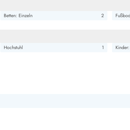
smark Blavand
Esmark Vejers
Esmark Henne
Esmark Römö
Esmark Hv
Betten: Einzeln
2
Fußbod
Hochstuhl
1
Kinder: