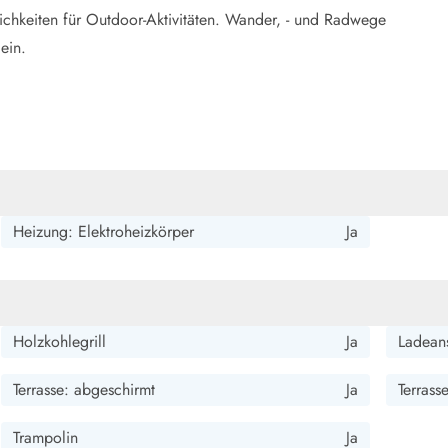
chkeiten für Outdoor-Aktivitäten. Wander, - und Radwege
ein.
Heizung: Elektroheizkörper
Ja
Holzkohlegrill
Ja
Ladeans
Terrasse: abgeschirmt
Ja
Terrass
Trampolin
Ja