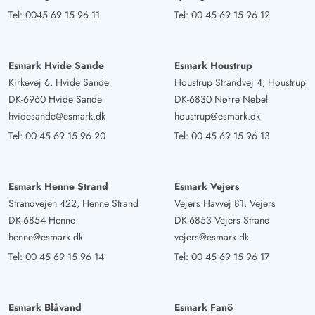
Claudia Hinrichs
4.5 von 5
Tel:
0045 69 15 96 11
Tel:
00 45 69 15 96 12
4.5 von 5
4.5 out of 5
14/10/2025
Deutschland
Wir haben uns sehr wohl gefühlt in diesem tollen Haus.
Esmark Hvide Sande
Esmark Houstrup
Jeden Tag haben wir den Jacuzzi genutzt. Eine wirklich
Kirkevej 6, Hvide Sande
Houstrup Strandvej 4, Houstrup
tolle Lage. Wir haben die Ruhe sehr genossen.
DK-6960 Hvide Sande
DK-6830 Nørre Nebel
hvidesande@esmark.dk
houstrup@esmark.dk
Finn-Henrik Braun
Tel:
00 45 69 15 96 20
Tel:
00 45 69 15 96 13
4.5 von 5
4.5 von 5
4.5 out of 5
20/09/2025
Deutschland
Ruhig gelegenes, sehr sauberes Haus mit guter
Esmark Henne Strand
Esmark Vejers
Ausstattung. Der Whirlpool ist durch die umliegenden
Strandvejen 422, Henne Strand
Vejers Havvej 81, Vejers
Bäume blickgeschützt gelegen. Wir haben uns insgesamt
DK-6854 Henne
DK-6853 Vejers Strand
sehr wohl gefühlt und einen ruhigen Urlaub gehabt.
henne@esmark.dk
vejers@esmark.dk
Tel:
00 45 69 15 96 14
Tel:
00 45 69 15 96 17
Mads Mathiesen
4.5 von 5
4.5 von 5
4.5 out of 5
14/07/2025
Danmark
Esmark Blåvand
Esmark Fanö