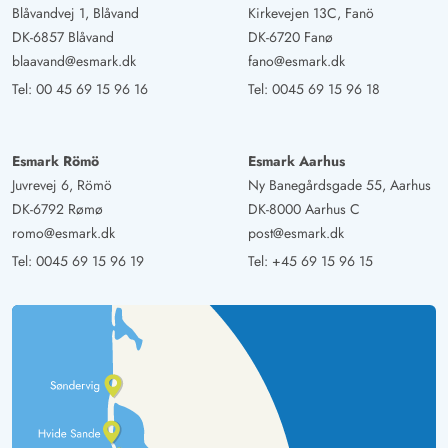
Blåvandvej 1, Blåvand
Kirkevejen 13C, Fanö
KI Übersetzt
(Original anzeigen)
DK-6857 Blåvand
DK-6720 Fanø
Sehr schönes Haus mit guter Einrichtung. Gemütlicher
blaavand@esmark.dk
fano@esmark.dk
Garten rund ums Haus und toller Spa
Tel:
00 45 69 15 96 16
Tel:
0045 69 15 96 18
Joachim Schmidt
4.5 von 5
4.5 von 5
4.5 out of 5
02/06/2025
Esmark Römö
Esmark Aarhus
Deutschland
Juvrevej 6, Römö
Ny Banegårdsgade 55, Aarhus
Tolle Lage am Ende des Weges sehr schönes Grundstück
DK-6792 Rømø
DK-8000 Aarhus C
für die gesamte Familie und Hund Geschmackvolle
romo@esmark.dk
post@esmark.dk
Einrichtung wir waren sehr zufrieden Alles in allem ein
Tel:
0045 69 15 96 19
Tel:
+45 69 15 96 15
tolles Haus wir können es nur weiter Empfehlen vielen
Dank.
Gast
5 von 5
5 von 5
5 out of 5
28/04/2025
Deutschland
Wunderschönes helles Haus zum Wohlfühlen in einer