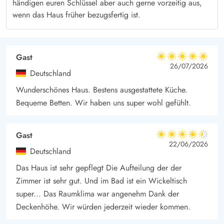
händigen euren Schlüssel aber auch gerne vorzeitig aus,
und einer abgeschirmten sowie einer überdachten Variante,
wenn das Haus früher bezugsfertig ist.
sodass ihr bei jedem Wetter und zu jeder Tageszeit einen
gemütlichen Platz im Freien findet. Der Grill lädt zu langen,
geselligen Sommerabenden mit köstlichen BBQ`s ein, während
Gast
5 von 5
5 von 5
5 out of 5
26/07/2026
ihr den Tag in der angenehmen Atmosphäre ausklingen lasst.
Deutschland
Für die kleinen Gäste stehen ein Sandkasten und eine Schaukel
Wunderschönes Haus. Bestens ausgestattete Küche.
bereit, die für jede Menge Spaß und Abenteuer sorgen.
Bequeme Betten. Wir haben uns super wohl gefühlt.
Abenteuer am Strand und bequeme Nähe zu
Einkaufsmöglichkeiten
Gast
Entdeckt die Schönheit der dänischen Küste mit einem Ausflug
4.5 von 5
4.5 von 5
4.5 out of 5
22/06/2026
Deutschland
zum Meer, das etwa 10Km von eurem Ferienhaus entfernt liegt.
Ob ihr euch für einen langen Spaziergang am Strand
Das Haus ist sehr gepflegt Die Aufteilung der der
Zimmer ist sehr gut. Und im Bad ist ein Wickeltisch
entscheidet, ein erfrischendes Bad nehmt oder einfach die
super... Das Raumklima war angenehm Dank der
Seele baumeln lasst – das Meer bietet zu jeder Jahreszeit ein
Deckenhöhe. Wir würden jederzeit wieder kommen.
einzigartiges Erlebnis. Nur 500m von eurem Ferienhaus
entfernt befindet sich eine Einkaufsmöglichkeit, die euch