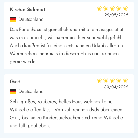
täglich mit frischen Lebensmitteln und allem Nötigen für einen
Kirsten Schmidt
5 von 5
5 von 5
5 out of 5
29/05/2026
komfortablen Aufenthalt versorgt. Dieser kurze Weg ermöglicht
Deutschland
es euch, jederzeit spontan frische Zutaten für ein leckeres BBQ
Das Ferienhaus ist gemütlich und mit allem ausgestattet
auf der Terrasse zu besorgen oder euch mit dänischen
was man braucht, wir haben uns hier sehr wohl gefühlt.
Spezialitäten zu verwöhnen.
Auch draußen ist für einen entspannten Urlaub alles da.
Die ausgewogene Lage des Ferienhauses in Jegum Ferieland
Waren schon mehrmals in diesem Haus und kommen
kombiniert das Beste aus Naturerlebnissen und praktischen
gerne wieder.
Annehmlichkeiten, sodass ihr den Urlaub ganz nach euren
Wünschen gestalten könnt. Ob ihr die Ruhe im Grünen genießt
Gast
5 von 5
oder einen lebhaften Strandtag plant – hier habt ihr die
5 von 5
5 out of 5
30/04/2026
Deutschland
Freiheit, jeden Tag zu etwas ganz besonderen zu machen.
Sehr großes, sauberes, helles Haus welches keine
Wünsche offen lässt. Von zahlreichen dvds über einen
Grill, bis hin zu Kinderspielsachen sind keine Wünsche
unerfüllt geblieben.