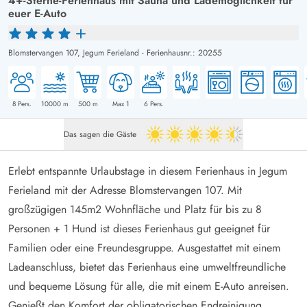
4+-Sterne-Ferienhaus mit Sauna und Lademöglichkeit für
euer E-Auto
Blomstervangen 107,
Jegum Ferieland
-
Ferienhausnr.: 20255
8
Pers.
10000
m
500
m
Max 1
6
Pers.
Das sagen die Gäste
4.5 von 5
Erlebt entspannte Urlaubstage in diesem Ferienhaus in Jegum
Ferieland mit der Adresse Blomstervangen 107. Mit
großzügigen 145m2 Wohnfläche und Platz für bis zu 8
Personen + 1 Hund ist dieses Ferienhaus gut geeignet für
Familien oder eine Freundesgruppe. Ausgestattet mit einem
Ladeanschluss, bietet das Ferienhaus eine umweltfreundliche
und bequeme Lösung für alle, die mit einem E-Auto anreisen.
Genießt den Komfort der obligatorischen Endreinigung,