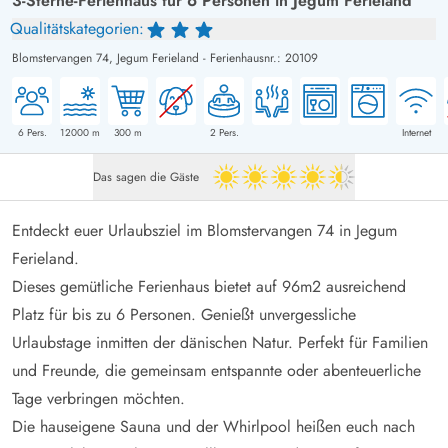
3-Sterne-Ferienhaus für 6 Personen in Jegum Ferieland
Qualitätskategorien:
Blomstervangen 74,
Jegum Ferieland
-
Ferienhausnr.: 20109
6
Pers.
12000
m
300
m
2
Pers.
Internet
Das sagen die Gäste
4.5 von 5
Entdeckt euer Urlaubsziel im Blomstervangen 74 in Jegum
Ferieland.
Dieses gemütliche Ferienhaus bietet auf 96m2 ausreichend
Platz für bis zu 6 Personen. Genießt unvergessliche
Urlaubstage inmitten der dänischen Natur. Perfekt für Familien
und Freunde, die gemeinsam entspannte oder abenteuerliche
Tage verbringen möchten.
Die hauseigene Sauna und der Whirlpool heißen euch nach