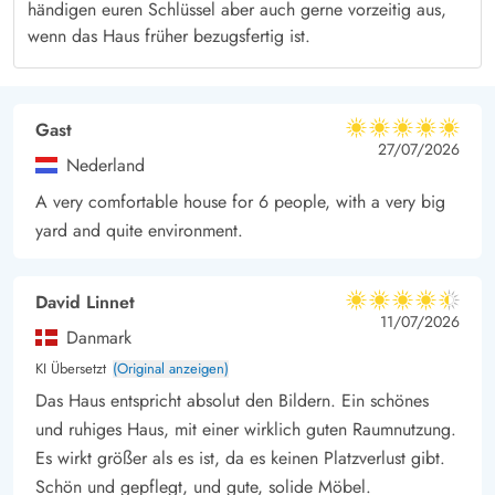
abenteuerlichen Wanderungen und Erkundungstouren ein.
händigen euren Schlüssel aber auch gerne vorzeitig aus,
wenn das Haus früher bezugsfertig ist.
Weitere Attraktionen wie Golf, Reiten oder kulturelle Erlebnisse
befinden sich in der weiteren Umgebung und sorgen für
abwechslungsreiche Tage.
Gast
5 von 5
5 von 5
5 out of 5
27/07/2026
Nederland
A very comfortable house for 6 people, with a very big
yard and quite environment.
David Linnet
4.5 von 5
4.5 von 5
4.5 out of 5
11/07/2026
Danmark
KI Übersetzt
(Original anzeigen)
Das Haus entspricht absolut den Bildern. Ein schönes
und ruhiges Haus, mit einer wirklich guten Raumnutzung.
Es wirkt größer als es ist, da es keinen Platzverlust gibt.
Schön und gepflegt, und gute, solide Möbel.