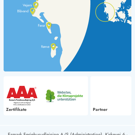
Zertifikate
Partner
Esmark Feriehusudlejning A/S (Administration), Kirkevej 6 -