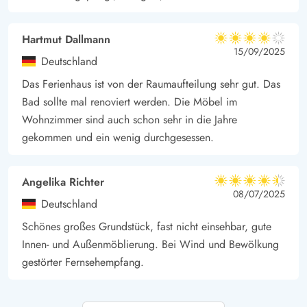
Hartmut Dallmann
4 von 5
4 von 5
4 out of 5
15/09/2025
Deutschland
Das Ferienhaus ist von der Raumaufteilung sehr gut. Das
Bad sollte mal renoviert werden. Die Möbel im
Wohnzimmer sind auch schon sehr in die Jahre
gekommen und ein wenig durchgesessen.
Angelika Richter
4.5 von 5
4.5 von 5
4.5 out of 5
08/07/2025
Deutschland
Schönes großes Grundstück, fast nicht einsehbar, gute
Innen- und Außenmöblierung. Bei Wind und Bewölkung
gestörter Fernsehempfang.
Jill Ruhmann