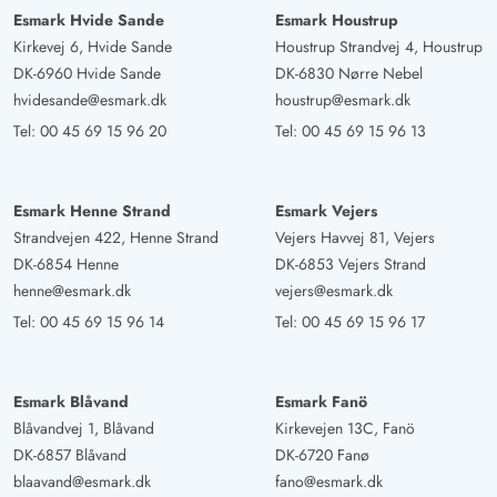
Esmark Hvide Sande
Esmark Houstrup
Kirkevej 6, Hvide Sande
Houstrup Strandvej 4, Houstrup
DK-6960 Hvide Sande
DK-6830 Nørre Nebel
hvidesande@esmark.dk
houstrup@esmark.dk
Tel:
00 45 69 15 96 20
Tel:
00 45 69 15 96 13
Esmark Henne Strand
Esmark Vejers
Strandvejen 422, Henne Strand
Vejers Havvej 81, Vejers
DK-6854 Henne
DK-6853 Vejers Strand
henne@esmark.dk
vejers@esmark.dk
Tel:
00 45 69 15 96 14
Tel:
00 45 69 15 96 17
Esmark Blåvand
Esmark Fanö
Blåvandvej 1, Blåvand
Kirkevejen 13C, Fanö
DK-6857 Blåvand
DK-6720 Fanø
blaavand@esmark.dk
fano@esmark.dk