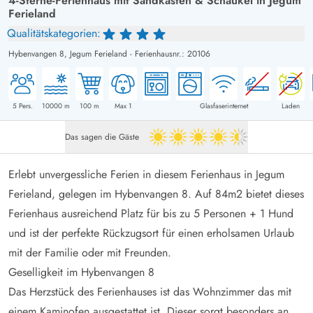
4-Sterne-Ferienhaus mit Sandkasten & Schaukel in Jegum
Ferieland
Qualitätskategorien:
Hybenvangen 8,
Jegum Ferieland
-
Ferienhausnr.: 20106
5
Pers.
10000
m
100
m
Max 1
Glasfaserinternet
Laden
Das sagen die Gäste
4.5 von 5
Erlebt unvergessliche Ferien in diesem Ferienhaus in Jegum
Ferieland, gelegen im Hybenvangen 8. Auf 84m2 bietet dieses
Ferienhaus ausreichend Platz für bis zu 5 Personen + 1 Hund
und ist der perfekte Rückzugsort für einen erholsamen Urlaub
mit der Familie oder mit Freunden.
Geselligkeit im Hybenvangen 8
Das Herzstück des Ferienhauses ist das Wohnzimmer das mit
einem Kaminofen ausgestattet ist. Dieser sorgt besonders an