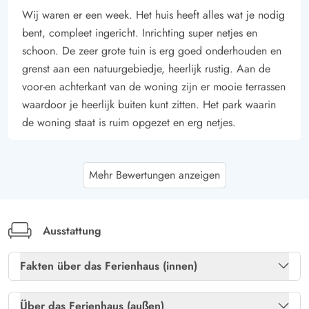
Wij waren er een week. Het huis heeft alles wat je nodig
bent, compleet ingericht. Inrichting super netjes en
schoon. De zeer grote tuin is erg goed onderhouden en
grenst aan een natuurgebiedje, heerlijk rustig. Aan de
voor-en achterkant van de woning zijn er mooie terrassen
waardoor je heerlijk buiten kunt zitten. Het park waarin
de woning staat is ruim opgezet en erg netjes.
Corinna Imbeck
5 von 5
Mehr Bewertungen anzeigen
5 von 5
5 out of 5
24/10/2025
Deutschland
Das Haus war beim Einzug sauber. Die Küche ist gut
ausgestattet. Die Betten sind bequem und nicht
Ausstattung
durchgelegen. Wir waren mit allem rundum zufrieden.
Fakten über das Ferienhaus (innen)
Martin Kreuzer
Freies Glasfasernetz
Ja
5 von 5
5 von 5
5 out of 5
Über das Ferienhaus (außen)
14/10/2025