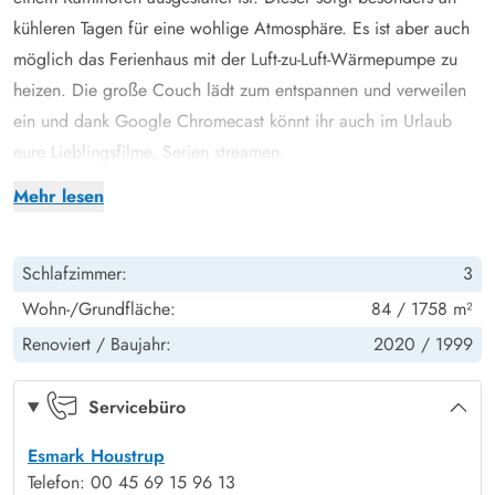
kühleren Tagen für eine wohlige Atmosphäre. Es ist aber auch
möglich das Ferienhaus mit der Luft-zu-Luft-Wärmepumpe zu
heizen. Die große Couch lädt zum entspannen und verweilen
ein und dank Google Chromecast könnt ihr auch im Urlaub
eure Lieblingsfilme, Serien streamen.
Die Küche ist modern ausgestattet, was das Kochen zum
Mehr lesen
Vergnügen macht. Die Spülmaschine übernimmt mühelos das
Geschirrspülen und lässt euch so mehr Zeit für Entspannung
Schlafzimmer:
3
und Erholung. Der offene Charakter des Küchenbereichs
ermöglicht einen nahtlosen Übergang zum Wohn-Essbereich,
Wohn-/Grundfläche:
84 / 1758 m²
was gemeinsames Essen und Kochen in geselliger Runde
Renoviert /
Baujahr:
2020 /
1999
fördert.
Das Ferienhaus verfügt über insgesamt 3 Schlafzimmer, wovon
Servicebüro
2 der Schlafzimmer mit Doppelbetten ausgestattet sind. Das
Esmark Houstrup
3.Schlafzimmer verfügt über 1 Einzelbett und ist damit ideal für
Telefon: 00 45 69 15 96 13
Kinder geeignet. Neben dem Hauptbadezimmer, verfügt das