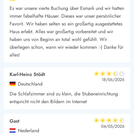
zum Spielen und Entspannen. Die Kinder können sich auf der
Es war unsere vierte Buchung über Esmark und wir hatten
immer fabelhafte Häuser. Dieses war unser persönlicher
Schaukel oder im Sandkasten austoben während ihr die Ruhe
Favorit. Wir haben selten so ein großartig ausgestattetes
und die natürliche Umgebung genießt.
Haus erlebt. Alles war großartig vorbereitet und wir
Vielfältige Umgebung von Jegum Ferieland erleben
haben uns von Beginn an total wohl gefühlt. Wir
Die Umgebung des Ferienhauses lädt zu entspannte
überlegen schon, wann wir wieder kommen :-) Danke für
Spaziergänge oder Radtouren auf zahlreichen Wander und
alles!
Radwegen ein.
In etwa 10 km lockt die Nordseeküste mit ihren weitläufigen
Karl-Heinz Stödt
Stränden, welche ideal für verschiedenste Freizeitaktivitäten
3.5 von 5
3.5 von 5
3.5 out of 5
18/06/2026
geeignet ist. Von Sonnenbaden und Sandburgen bauen bis hin
Deutschland
zu Strandspaziergängen, bei denen man die frische
Die Schlafzimmer sind zu klein, die Stubeneinrichtung
Meeresbrise genießen kann. Nur 100 m vom Ferienhaus
entspricht nicht den Bildern im Internet
entfernt befindet sich ein Supermarkt. Diese Nähe ermöglicht
es, alltägliche Einkäufe bequem und schnell zu erledigen.
Gast
4.5 von 5
4.5 von 5
4.5 out of 5
04/05/2026
Nederland