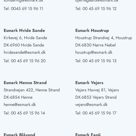
sondervig@esmark.dk
bjerregaard@esmark.dk
Tel:
0045 69 15 96 11
Tel:
00 45 69 15 96 12
Esmark Hvide Sande
Esmark Houstrup
Kirkevej 6, Hvide Sande
Houstrup Strandvej 4, Houstrup
DK-6960 Hvide Sande
DK-6830 Nørre Nebel
hvidesande@esmark.dk
houstrup@esmark.dk
Tel:
00 45 69 15 96 20
Tel:
00 45 69 15 96 13
Esmark Henne Strand
Esmark Vejers
Strandvejen 422, Henne Strand
Vejers Havvej 81, Vejers
DK-6854 Henne
DK-6853 Vejers Strand
henne@esmark.dk
vejers@esmark.dk
Tel:
00 45 69 15 96 14
Tel:
00 45 69 15 96 17
Esmark Blåvand
Esmark Fanö