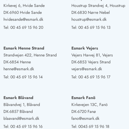
Kirkevej 6, Hvide Sande
Houstrup Strandvej 4, Houstrup
DK-6960 Hvide Sande
DK-6830 Nørre Nebel
hvidesande@esmark.dk
houstrup@esmark.dk
Tel:
00 45 69 15 96 20
Tel:
00 45 69 15 96 13
Esmark Henne Strand
Esmark Vejers
Strandvejen 422, Henne Strand
Vejers Havvej 81, Vejers
DK-6854 Henne
DK-6853 Vejers Strand
henne@esmark.dk
vejers@esmark.dk
Tel:
00 45 69 15 96 14
Tel:
00 45 69 15 96 17
Esmark Blåvand
Esmark Fanö
Blåvandvej 1, Blåvand
Kirkevejen 13C, Fanö
DK-6857 Blåvand
DK-6720 Fanø
blaavand@esmark.dk
fano@esmark.dk
Tel:
00 45 69 15 96 16
Tel:
0045 69 15 96 18