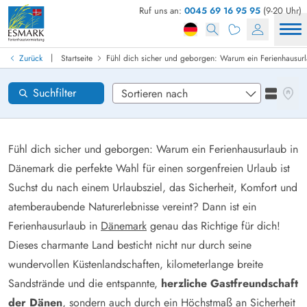
Ruf uns an:
0045 69 16 95 95
(9-20 Uhr)
Ferienhaus in Dänemark finden
Anreise
|
Zurück
Startseite
Fühl dich sicher und geborgen: Warum ein Ferienhausurla
Gebiete
Karten
Suchfilter
Listena
Wünsche zum Haus
Zurücksetzen
Fühl dich sicher und geborgen: Warum ein Ferienhausurlaub in
Dänemark die perfekte Wahl für einen sorgenfreien Urlaub ist
Suchst du nach einem Urlaubsziel, das Sicherheit, Komfort und
Loading...
atemberaubende Naturerlebnisse vereint? Dann ist ein
Ferienhausurlaub in
Dänemark
genau das Richtige für dich!
Dieses charmante Land besticht nicht nur durch seine
wundervollen Küstenlandschaften, kilometerlange breite
Sandstrände und die entspannte,
herzliche Gastfreundschaft
der Dänen
, sondern auch durch ein Höchstmaß an Sicherheit