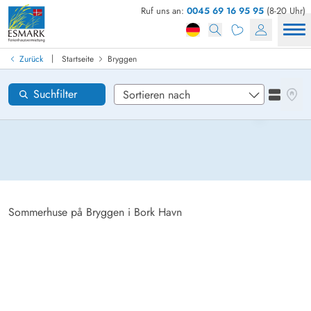
Ruf uns an:
0045 69 16 95 95
(8-20 Uhr)
Ferienhaus in Dänemark finden
Anreise
|
Zurück
Startseite
Bryggen
Bryggen
Gebiete
Karten
Suchfilter
Listena
Wünsche zum Haus
Zurücksetzen
Loading...
Sommerhuse på Bryggen i Bork Havn