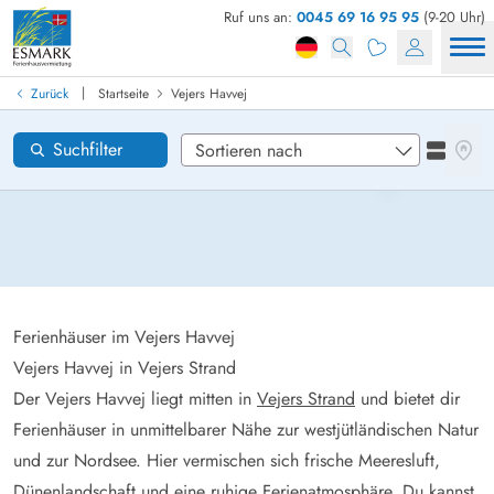
Ruf uns an:
0045 69 16 95 95
(9-20 Uhr)
Ferienhaus in Dänemark finden
Anreise
|
Zurück
Startseite
Vejers Havvej
Vejers Havvej
Gebiete
Karten
Suchfilter
Listena
Wünsche zum Haus
Zurücksetzen
Loading...
Ferienhäuser im Vejers Havvej
Vejers Havvej in Vejers Strand
Der Vejers Havvej liegt mitten in
Vejers Strand
und bietet dir
Ferienhäuser in unmittelbarer Nähe zur westjütländischen Natur
und zur Nordsee. Hier vermischen sich frische Meeresluft,
Dünenlandschaft und eine ruhige Ferienatmosphäre. Du kannst