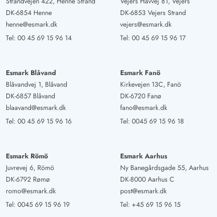
Strandvejen 422, Henne Strand
Vejers Havvej 81, Vejers
DK-6854 Henne
DK-6853 Vejers Strand
henne@esmark.dk
vejers@esmark.dk
Tel:
00 45 69 15 96 14
Tel:
00 45 69 15 96 17
Esmark Blåvand
Esmark Fanö
Blåvandvej 1, Blåvand
Kirkevejen 13C, Fanö
DK-6857 Blåvand
DK-6720 Fanø
blaavand@esmark.dk
fano@esmark.dk
Tel:
00 45 69 15 96 16
Tel:
0045 69 15 96 18
Esmark Römö
Esmark Aarhus
Juvrevej 6, Römö
Ny Banegårdsgade 55, Aarhus
DK-6792 Rømø
DK-8000 Aarhus C
romo@esmark.dk
post@esmark.dk
Tel:
0045 69 15 96 19
Tel:
+45 69 15 96 15