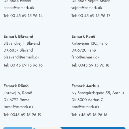
DK-6854 Henne
DK-6853 Vejers Strand
henne@esmark.dk
vejers@esmark.dk
Tel:
00 45 69 15 96 14
Tel:
00 45 69 15 96 17
Esmark Blåvand
Esmark Fanö
Blåvandvej 1, Blåvand
Kirkevejen 13C, Fanö
DK-6857 Blåvand
DK-6720 Fanø
blaavand@esmark.dk
fano@esmark.dk
Tel:
00 45 69 15 96 16
Tel:
0045 69 15 96 18
Esmark Römö
Esmark Aarhus
Juvrevej 6, Römö
Ny Banegårdsgade 55, Aarhus
DK-6792 Rømø
DK-8000 Aarhus C
romo@esmark.dk
post@esmark.dk
Tel:
0045 69 15 96 19
Tel:
+45 69 15 96 15