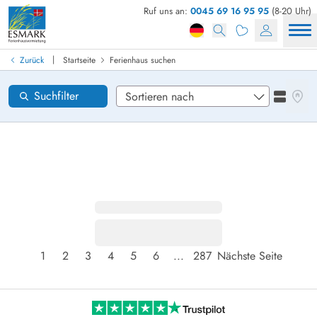
Ruf uns an:
0045 69 16 95 95
(8-20 Uhr)
Ferienhaus in Dänemark finden
Anreise
|
Zurück
Startseite
Ferienhaus suchen
Gebiete
Karten
Suchfilter
Listena
Wünsche zum Haus
Zurücksetzen
Loading...
1
2
3
4
5
6
...
287
Nächste Seite