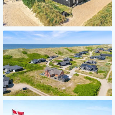
MEERTRÄUME
Aufwachen mit Wellenrauschen
Ferienhäuser direkt am Strand
SAISON 2028
Ferienhaus 2028 reservieren
Unverbindlich reservieren, unvergesslich erleben