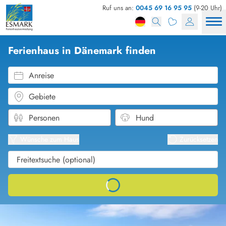
Ruf uns an:
0045 69 16 95 95
(9-20 Uhr)
Ferienhaus in Dänemark finden
Anreise
Gebiete
Karten
Listena
Wünsche zum Haus
Zurücksetzen
Loading...