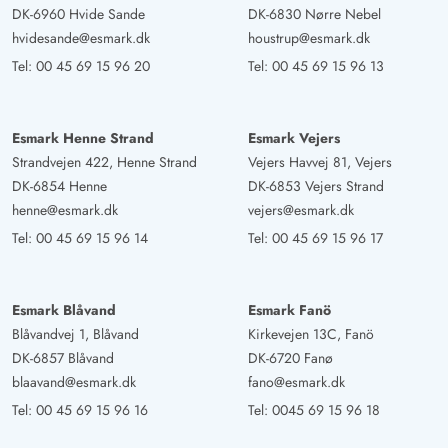
DK-6960 Hvide Sande
DK-6830 Nørre Nebel
hvidesande@esmark.dk
houstrup@esmark.dk
Tel:
00 45 69 15 96 20
Tel:
00 45 69 15 96 13
Esmark Henne Strand
Esmark Vejers
Strandvejen 422, Henne Strand
Vejers Havvej 81, Vejers
DK-6854 Henne
DK-6853 Vejers Strand
henne@esmark.dk
vejers@esmark.dk
Tel:
00 45 69 15 96 14
Tel:
00 45 69 15 96 17
Esmark Blåvand
Esmark Fanö
Blåvandvej 1, Blåvand
Kirkevejen 13C, Fanö
DK-6857 Blåvand
DK-6720 Fanø
blaavand@esmark.dk
fano@esmark.dk
Tel:
00 45 69 15 96 16
Tel:
0045 69 15 96 18