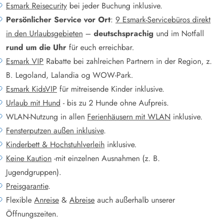
Esmark Reisecurity
bei jeder Buchung inklusive.
Persönlicher Service vor Ort
:
9 Esmark-Servicebüros direkt
in den Urlaubsgebieten
–
deutschsprachig
und im Notfall
rund um die Uhr
für euch erreichbar.
Esmark VIP
Rabatte bei zahlreichen Partnern in der Region, z.
B. Legoland, Lalandia og WOW-Park.
Esmark KidsVIP
für mitreisende Kinder inklusive.
Urlaub mit Hund
- bis zu 2 Hunde ohne Aufpreis.
WLAN-Nutzung in allen
Ferienhäusern mit WLAN
inklusive.
Fensterputzen außen inklusive
.
Kinderbett & Hochstuhlverleih
inklusive.
Keine Kaution
-mit einzelnen Ausnahmen (z. B.
Jugendgruppen).
Preisgarantie
.
Flexible
Anreise
&
Abreise
auch außerhalb unserer
Öffnungszeiten.