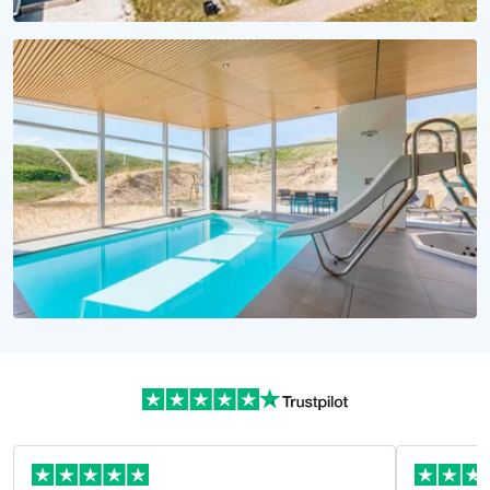
KLEINER PREIS, MEER ERLEBEN
Urlaub unter 1000 Euro
Günstige Ferienhäuser jetzt buchen!
WASSERSPASS PUR!
Urlaubsträume in Dänemark
Alle Ferienhäuser mit Pool hier!