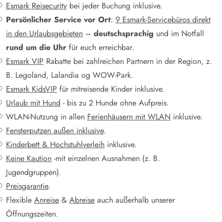
Esmark Reisecurity
bei jeder Buchung inklusive.
Persönlicher Service vor Ort
:
9 Esmark-Servicebüros direkt
in den Urlaubsgebieten
–
deutschsprachig
und im Notfall
rund um die Uhr
für euch erreichbar.
Esmark VIP
Rabatte bei zahlreichen Partnern in der Region, z.
B. Legoland, Lalandia og WOW-Park.
Esmark KidsVIP
für mitreisende Kinder inklusive.
Urlaub mit Hund
- bis zu 2 Hunde ohne Aufpreis.
WLAN-Nutzung in allen
Ferienhäusern mit WLAN
inklusive.
Fensterputzen außen inklusive
.
Kinderbett & Hochstuhlverleih
inklusive.
Keine Kaution
-mit einzelnen Ausnahmen (z. B.
Jugendgruppen).
Preisgarantie
.
Flexible
Anreise
&
Abreise
auch außerhalb unserer
Öffnungszeiten.