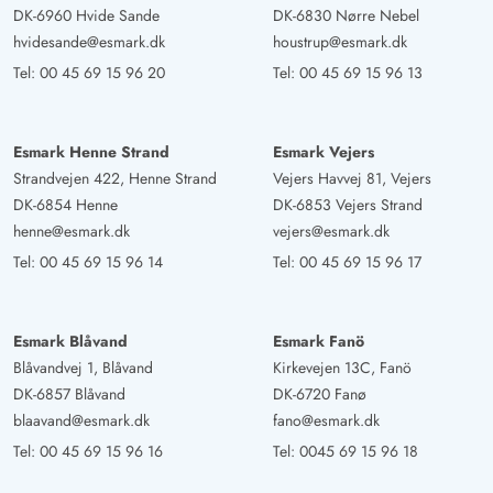
DK-6960 Hvide Sande
DK-6830 Nørre Nebel
hvidesande@esmark.dk
houstrup@esmark.dk
Tel:
00 45 69 15 96 20
Tel:
00 45 69 15 96 13
Esmark Henne Strand
Esmark Vejers
Strandvejen 422, Henne Strand
Vejers Havvej 81, Vejers
DK-6854 Henne
DK-6853 Vejers Strand
henne@esmark.dk
vejers@esmark.dk
Tel:
00 45 69 15 96 14
Tel:
00 45 69 15 96 17
Esmark Blåvand
Esmark Fanö
Blåvandvej 1, Blåvand
Kirkevejen 13C, Fanö
DK-6857 Blåvand
DK-6720 Fanø
blaavand@esmark.dk
fano@esmark.dk
Tel:
00 45 69 15 96 16
Tel:
0045 69 15 96 18