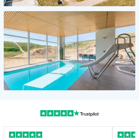
KLEINER PREIS, MEER ERLEBEN
Urlaub unter 1000 Euro
Günstige Ferienhäuser jetzt buchen!
WASSERSPASS PUR!
Urlaubsträume in Dänemark
Alle Ferienhäuser mit Pool hier!