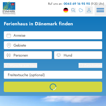
Ruf uns an:
0045 69 16 95 95
(9-20 Uhr)
Ferienhaus in Dänemark finden
Anreise
Gebiete
Karten
Listena
Wünsche zum Haus
Zurücksetzen
Loading...