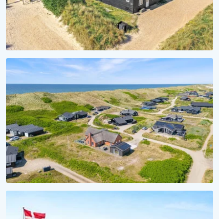
MEERTRÄUME
Aufwachen mit Wellenrauschen
Ferienhäuser direkt am Strand
SAISON 2028
Ferienhaus 2028 reservieren
Unverbindlich reservieren, unvergesslich erleben