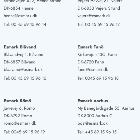
Strandvejen 422, Henne Strand
Vejers Havvej 81, Vejers
DK-6854 Henne
DK-6853 Vejers Strand
henne@esmark.dk
vejers@esmark.dk
Tel:
00 45 69 15 96 14
Tel:
00 45 69 15 96 17
Esmark Blåvand
Esmark Fanö
Blåvandvej 1, Blåvand
Kirkevejen 13C, Fanö
DK-6857 Blåvand
DK-6720 Fanø
blaavand@esmark.dk
fano@esmark.dk
Tel:
00 45 69 15 96 16
Tel:
0045 69 15 96 18
Esmark Römö
Esmark Aarhus
Juvrevej 6, Römö
Ny Banegårdsgade 55, Aarhus
DK-6792 Rømø
DK-8000 Aarhus C
romo@esmark.dk
post@esmark.dk
Tel:
0045 69 15 96 19
Tel:
+45 69 15 96 15