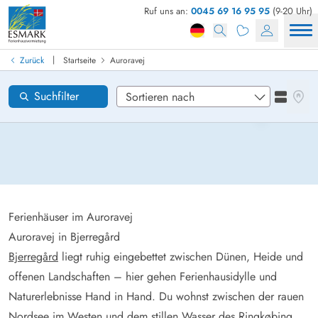
Ruf uns an:
0045 69 16 95 95
(9-20 Uhr)
Ferienhaus in Dänemark finden
Anreise
|
Zurück
Startseite
Auroravej
Auroravej
Gebiete
Karten
Suchfilter
Listena
Wünsche zum Haus
Zurücksetzen
Loading...
Ferienhäuser im Auroravej
Auroravej in Bjerregård
Bjerregård
liegt ruhig eingebettet zwischen Dünen, Heide und
offenen Landschaften – hier gehen Ferienhausidylle und
Naturerlebnisse Hand in Hand. Du wohnst zwischen der rauen
Nordsee im Westen und dem stillen Wasser des
Ringkøbing