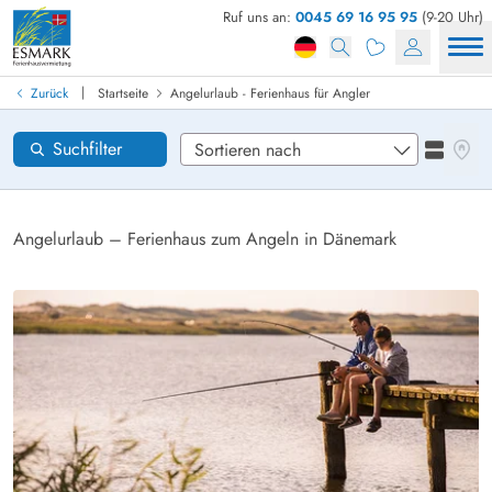
Ruf uns an:
0045 69 16 95 95
(9-20 Uhr)
Ferienhaus in Dänemark finden
Anreise
|
Zurück
Startseite
Angelurlaub - Ferienhaus für Angler
Gebiete
Karten
Suchfilter
Listena
Wünsche zum Haus
Zurücksetzen
Angelurlaub – Ferienhaus zum Angeln in Dänemark
Loading...