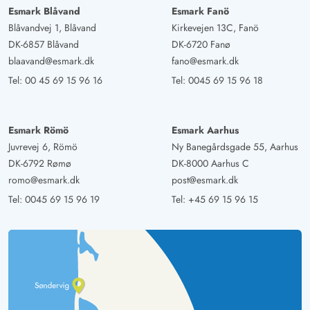
Esmark Blåvand
Esmark Fanö
Blåvandvej 1, Blåvand
Kirkevejen 13C, Fanö
DK-6857 Blåvand
DK-6720 Fanø
blaavand@esmark.dk
fano@esmark.dk
Tel:
00 45 69 15 96 16
Tel:
0045 69 15 96 18
Esmark Römö
Esmark Aarhus
Juvrevej 6, Römö
Ny Banegårdsgade 55, Aarhus
DK-6792 Rømø
DK-8000 Aarhus C
romo@esmark.dk
post@esmark.dk
Tel:
0045 69 15 96 19
Tel:
+45 69 15 96 15