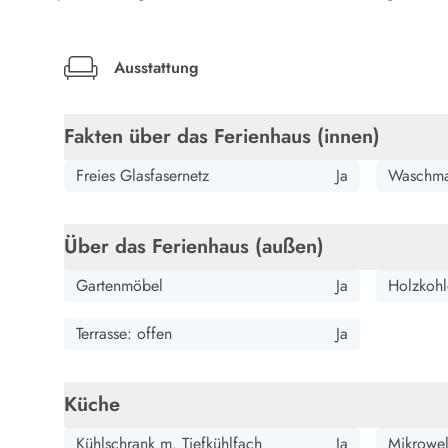
LEGOLAND® Rabatt
Urlaub mit Kindern
Urlaub mit Hund
Ausstattung
Urlaub am Strand
Urlaub in der Natur
Finde Bernstein am Strand
Fakten über das Ferienhaus (innen)
Indoorspielländer in Dänemark
Freies Glasfasernetz
Ja
Waschma
Zoos und Tierparks in Dänemark
Freizeitparks in Dänemark
Sport
Über das Ferienhaus (außen)
Angeln in Dänemark
Bowling in Dänemark
Gartenmöbel
Ja
Holzkohle
Minigolf spielen in Dänemark
Schwimmhallen und Badeländer
Terrasse: offen
Ja
Golfen in Dänemark
Fitnesscenter in Dänemark
Fahrradfahren in Dänemark
Küche
Reiten in Dänemark
Surfen in Dänemark
Kühlschrank m. Tiefkühlfach
Ja
Mikrowel