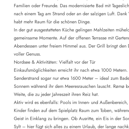
Naturschutz
Familien oder Freunde. Das modernisierte Bad mit Tageslic
Webcam Dänemark
nach einem Tag am Strand oder an der salzigen Luft. Dank 
Ferienhauskatalog
Fotowettbewerb
habt mehr Raum für die schönen Dinge.
Karte
In der gut ausgestatteten Küche gelingen Mahlzeiten mühel
Vorteile bei uns
gemeinsame Momente. Auf der offenen Terrasse mit Gartenmö
Reisecurity
Abendessen unter freiem Himmel aus. Der Grill bringt den D
Esmark KidsVIP
voller Genuss.
Esmark VIP - Partnervorteile und Rabatte
Nordsee & Aktivitäten: Vielfalt vor der Tür
Preisgarantie
Keine Kaution
Einkaufsmöglichkeiten erreicht ihr nach etwa 1000 Metern.
Gästebewertungen
Sønderstrand sogar nur etwa 1600 Meter – ideal zum Bade
Gratis WLAN
Sonnem während ihr dem Meeresrauschen lauscht. Rømø beg
Rabatt
Weite, die zu jeder Jahreszeit ihren Reiz hat.
We love people
Aktiv wird es ebenfalls: Pools im Innen- und Außenbereich,
Kinder finden auf dem Spielplatz Raum zum Toben, während
Freizeit
Esmark VIP Partnervorteile
Geist in Einklang zu bringen. Ob Ausritte, ein Eis in der
Esmark KidsVIP
Sylt – hier fügt sich alles zu einem Urlaub, der lange nachk