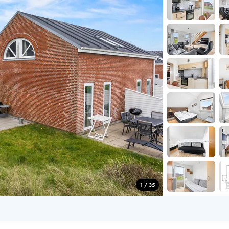
aus für 2 Personen
Ferienhäuser im
aus für 4 Personen
Ferienhäuser üb
aus für 6 Personen
Ferienhäuser übe
ande
Ferienhäuser Sondervig
äuser Ho
Ferienhäuser in
äuser Houstrup
Ferienhäuser R
äuser Houvig
Ferienhäuser am
user auf Holmsland Klit
Ferienhäuser So
äuser in Holmsland
Ferienhäuser Sk
äuser Hvide Sande
Ferienhäuser in
äuser Jegum
Ferienhäuser Ved
äuser Klegod
Ferienhäuser Vej
äuser Lodbjerg Hede
Ferienhäuser Ve
user Nr. Lyngvig
1 / 35
e bei uns