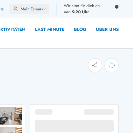
Wir sind für dich da.
ste
Mein Esmark
von 9-20 Uhr
KTIVITÄTEN
LAST MINUTE
BLOG
ÜBER UNS
8 Personen
10 Personen
12 Personen
14 Personen
Gruppen
Frühjahr
m Sommer
Herbst