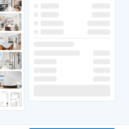
 Winter
er Weihnachten
r Silvester
 Nymindegab
ömö
 Ringköbing Fjord
ndervig
odbjerge
 Thorsminde
erso Klit
ers Strand
ster Husby