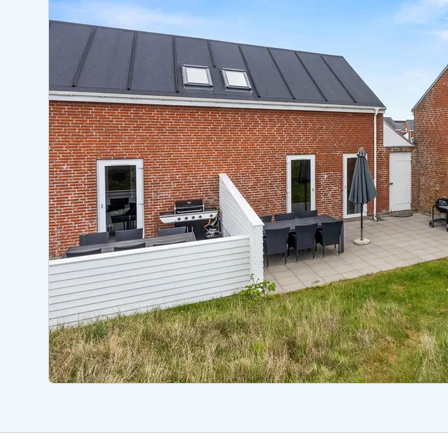
Ferienhäuser mit Whirlpool
Ferienh
Ferienhäuser mit Freitagswechsel
Ferienh
Ferienhäuser mit Samstagswechsel
Ferienh
Ferienhäuser Bjerregard
Ferienhäuser Blavand
Ferienhäuser Hvide S
Ferienhäuser Argab
Ferienh
Ferienhäuser in Arrild
Ferienh
Ferienhäuser Bjerregard
Ferienh
Ferienhäuser Blavand
Ferienhä
Ferienhäuser Bork Havn
Ferienh
Ferienhäuser Fjand
Ferienh
Ferienhäuser Fanö
Ferienh
Ferienhäuser Graerup Strand
Ferienh
Ferienhäuser Haurvig
Ferienh
Ferienhäuser Henne Strand
Ferienhä
Esmark Reisecurity
Esmark KidsVIP
Esmark VIP Partnervorteile
Vorteil
Praktische Informationen