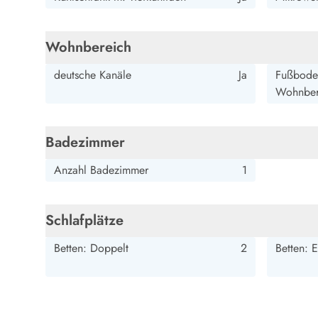
Wandern in Dänemark
Wasserski in Dänemark
Wohnbereich
Segeln in Dänemark
Kultur in Dänemark
deutsche Kanäle
Ja
Fußboden
Historische Museen
Wohnber
Sehenswürdigkeiten
Kunstmuseen
Kunsthandwerk und Galerien
Badezimmer
Essen und Trinken
Einkaufen und Shopping
Anzahl Badezimmer
1
Weihnachten in Dänemark
Heiraten in Dänemark
Wikinger in Dänemark
Schlafplätze
Hygge
Betten: Doppelt
2
Betten: E
Pyt