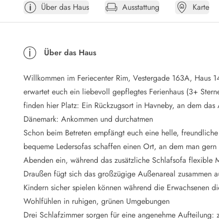
Über das Haus
Ausstattung
Karte
Öffnungszeiten
Anreise
Abreise
Ferienhaus ABC
Über das Haus
Häufige Fragen zur Buchung
Nebenkosten (Strom, Wasser usw...)
Willkommen im Feriecenter Rim, Vestergade 163A, Haus 1
Verleihservice
Reisescheckliste
erwartet euch ein liebevoll gepflegtes Ferienhaus (3+ Stern
Endreinigung
finden hier Platz: Ein Rückzugsort in Havneby, an dem das
Gutschein
Dänemark: Ankommen und durchatmen
Frühbucher
Schon beim Betreten empfängt euch eine helle, freundlic
Mietbedingungen
bequeme Ledersofas schaffen einen Ort, an dem man gern
Info
Abenden ein, während das zusätzliche Schlafsofa flexible M
Reiseführer Dänemark
Tipps für Urlaub in Dänemark
Draußen fügt sich das großzügige Außenareal zusammen au
Wetter in Dänemark
Kindern sicher spielen können während die Erwachsenen d
Saisonzeiten
Wohlfühlen in ruhigen, grünen Umgebungen
Badesicherheit im Meer
Drei Schlafzimmer sorgen für eine angenehme Aufteilung: z