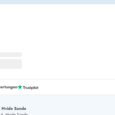
 Winter
er Weihnachten
r Silvester
 Nymindegab
ömö
 Ringköbing Fjord
ndervig
odbjerge
 Thorsminde
erso Klit
ers Strand
ster Husby
ertungen
 Hvide Sande
j 6, Hvide Sande