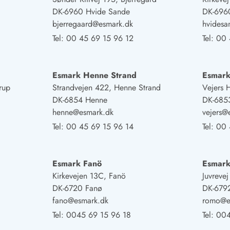
DK-6960 Hvide Sande
DK-696
bjerregaard@esmark.dk
hvides
Tel:
00 45 69 15 96 12
Tel:
00 
Esmark Henne Strand
Esmark
rup
Strandvejen 422, Henne Strand
Vejers 
DK-6854 Henne
DK-6853
henne@esmark.dk
vejers@
Tel:
00 45 69 15 96 14
Tel:
00 
Esmark Fanö
Esmar
Kirkevejen 13C, Fanö
Juvreve
DK-6720 Fanø
DK-679
fano@esmark.dk
romo@e
Tel:
0045 69 15 96 18
Tel:
004