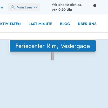
Wir sind für dich da.
ste
Mein Esmark
von 9-20 Uhr
KTIVITÄTEN
LAST MINUTE
BLOG
ÜBER UNS
Feriecenter Rim, Vestergade
8 Personen
10 Personen
12 Personen
14 Personen
Gruppen
Frühjahr
m Sommer
Herbst