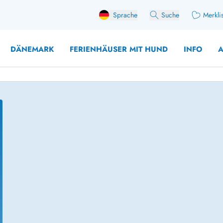
Sprache
Suche
Merkli
DÄNEMARK
FERIENHÄUSER MIT HUND
INFO
A
 mit Hund
äuser mit Sonntagswechsel
Ferienhaus für 
user für Angler
Ferienhaus für 
user mit Aktivitätsraum
Ferienhaus für 
user mit Ladestation (E-Auto)
Ferienhaus für 
äuser mit Kaminofen
Ferienhaus für 
user mit Kindern
Ferienhäuser im 
rienhäuser
Ferienhäuser i
äuser mit Nebensaionrabatt
Ferienhäuser im 