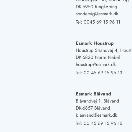
Öffnungszeiten
DK-6950 Ringkøbing
Anreise
sondervig@esmark.dk
Abreise
Tel:
0045 69 15 96 11
Ferienhaus ABC
Häufige Fragen zur Buchung
Nebenkosten (Strom, Wasser usw...)
Esmark Houstrup
Verleihservice
Houstrup Strandvej 4, Houst
Reisescheckliste
DK-6830 Nørre Nebel
Endreinigung
houstrup@esmark.dk
Gutschein
Tel:
00 45 69 15 96 13
Frühbucher
Mietbedingungen
Info
Esmark Blåvand
Reiseführer Dänemark
Blåvandvej 1, Blåvand
Tipps für Urlaub in Dänemark
DK-6857 Blåvand
Wetter in Dänemark
blaavand@esmark.dk
Saisonzeiten
Tel:
00 45 69 15 96 16
Badesicherheit im Meer