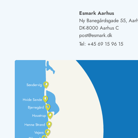
Naturschutz
Webcam Dänemark
Esmark Aarhus
Ferienhauskatalog
Ny Banegårdsgade 55, Aar
Fotowettbewerb
DK-8000 Aarhus C
Karte
post@esmark.dk
Vorteile bei uns
Tel:
+45 69 15 96 15
Reisecurity
Esmark KidsVIP
Esmark VIP - Partnervorteile und Rabatte
Preisgarantie
Keine Kaution
Gästebewertungen
Gratis WLAN
Rabatt
We love people
Freizeit
Esmark VIP Partnervorteile
Esmark KidsVIP