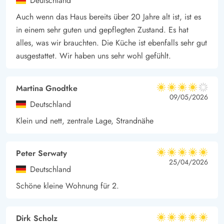
Deutschland
Auch wenn das Haus bereits über 20 Jahre alt ist, ist es
in einem sehr guten und gepflegten Zustand. Es hat
alles, was wir brauchten. Die Küche ist ebenfalls sehr gut
ausgestattet. Wir haben uns sehr wohl gefühlt.
Martina Gnodtke
4 von 5
4 von 5
4 out of 5
09/05/2026
Deutschland
Klein und nett, zentrale Lage, Strandnähe
Peter Serwaty
5 von 5
5 von 5
5 out of 5
25/04/2026
Deutschland
Schöne kleine Wohnung für 2.
Dirk Scholz
5 von 5