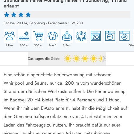
Strandnahe Ferienwohnung mitten in Søndervig, 1 Hund
erlaubt
Badevej 20 H4,
Søndervig
-
Ferienhausnr.: iW1230
4
Pers.
200
m
300
m
Max 1
2
Pers.
Glas
Das sagen die Gäste
4.5 von 5
Eine schön eingerichtete Ferienwohnung mit schönem
Whirlpool und Sauna, nur ca. 200 m vom wunderschönen
Strand der dänischen Westküste entfernt. Die Ferienwohnung
im Badevej 20 H4 bietet Platz für 4 Personen und 1 Hund.
Wenn ihr mit dem E-Auto anreist, habt ihr die Möglichkeit auf
dem Gemeinschaftsparkplatz eine von 4 Ladestationen zum
Laden des Fahrzeugs zu nutzen. Ihr braucht dafür nur euer
eigenes Ladekabel oder einen Adapter mitzubringen.