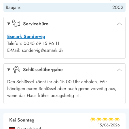
Auch die Umgebung von Søndervig bietet viele interessante
Baujahr:
2002
Freizeitmöglichkeiten, ob mit dem Fahrrad, zu Fuß oder mit
dem Auto. Die westjütländische Nordseeküste ist zu jeder
Servicebüro
Jahreszeit einen Besuch wert und alle kommen auf ihre Kosten.
Esmark Sondervig
* Es gibt nur 4 deutsche Fernsehprogramme
Telefon: 0045 69 15 96 11
E-Mail: sondervig@esmark.dk
Schlüsselübergabe
Den Schlüssel könnt ihr ab 15.00 Uhr abholen. Wir
händigen euren Schlüssel aber auch gerne vorzeitig aus,
wenn das Haus früher bezugsfertig ist.
Kai Sonntag
5 von 5
5 von 5
5 out of 5
15/06/2026