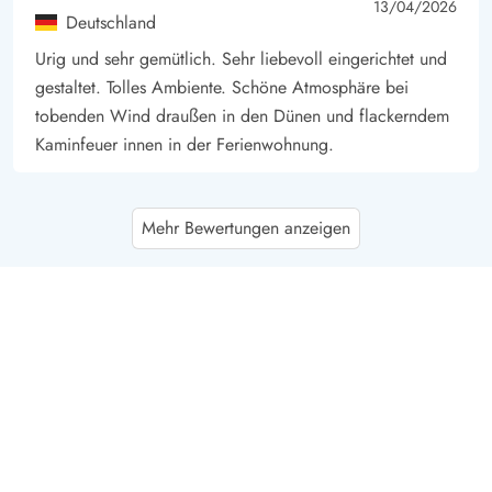
5 von 5
5 out of 5
13/04/2026
Deutschland
Urig und sehr gemütlich. Sehr liebevoll eingerichtet und
gestaltet. Tolles Ambiente. Schöne Atmosphäre bei
tobenden Wind draußen in den Dünen und flackerndem
Kaminfeuer innen in der Ferienwohnung.
Gast
5 von 5
Mehr Bewertungen anzeigen
5 von 5
5 out of 5
21/03/2026
Deutschland
Ein liebevoll eingerichtetes Häuschen mit allem was man
braucht. Einfach hygge und perfekt gelegen!
Lara Brandt
5 von 5
5 von 5
5 out of 5
01/03/2026
Deutschland
Es ist ein sehr schönes, sauberes und zentral gelegenes
gemütliches Ferienhaus. Es ist Teil eines Viertel Hauses,