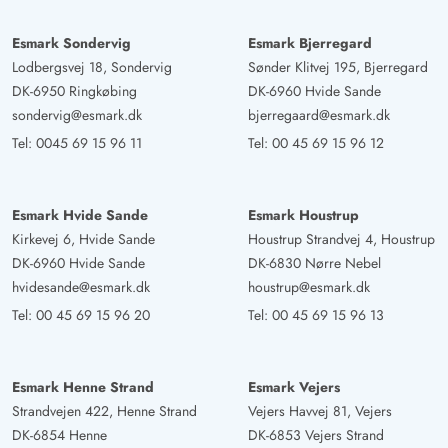
gelegen und nur ca. 150m von der Nordsee und dem
Esmark Sondervig
Esmark Bjerregard
Zentrum von Sondervig entfernt.
Lodbergsvej 18, Sondervig
Sønder Klitvej 195, Bjerregard
DK-6950 Ringkøbing
DK-6960 Hvide Sande
Stefan Linne
sondervig@esmark.dk
bjerregaard@esmark.dk
5 von 5
5 von 5
5 out of 5
26/05/2025
Deutschland
Tel:
0045 69 15 96 11
Tel:
00 45 69 15 96 12
Ein ideales Ferienhaus für den Urlaub an der Nordsee,
welches geschmackvoll von den Vermietern eingerichtet
Esmark Hvide Sande
Esmark Houstrup
ist. Das Wohlbefinden stellt sich bereits nach kurzer
Kirkevej 6, Hvide Sande
Houstrup Strandvej 4, Houstrup
Verweildauer ein. Das Ferienhaus sorgt mit seiner
DK-6960 Hvide Sande
DK-6830 Nørre Nebel
Gemütlichkeit für Entspannung, da es sehr ruhig gelegen
hvidesande@esmark.dk
houstrup@esmark.dk
ist.
Tel:
00 45 69 15 96 20
Tel:
00 45 69 15 96 13
Bettina Constabel
5 von 5
Esmark Henne Strand
Esmark Vejers
5 von 5
5 out of 5
02/05/2025
Deutschland
Strandvejen 422, Henne Strand
Vejers Havvej 81, Vejers
DK-6854 Henne
DK-6853 Vejers Strand
Ein wundervolles Haus, es ist soweit alles da, was man