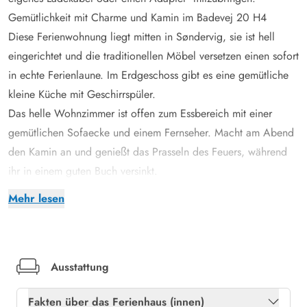
Gemütlichkeit mit Charme und Kamin im Badevej 20 H4
Diese Ferienwohnung liegt mitten in Søndervig, sie ist hell
eingerichtet und die traditionellen Möbel versetzen einen sofort
in echte Ferienlaune. Im Erdgeschoss gibt es eine gemütliche
kleine Küche mit Geschirrspüler.
Das helle Wohnzimmer ist offen zum Essbereich mit einer
gemütlichen Sofaecke und einem Fernseher. Macht am Abend
den Kamin an und genießt das Prasseln des Feuers, während
ihr in einem guten Buch versinkt.
Das große Badezimmer mit Whirlpool, Sauna und
Mehr lesen
Fußbodenheizung ist ideal für Wellness-Freunde. Die Toilette
befindet sich in einem separaten Raum direkt neben dem
Badezimmer. Wenn ihr gerne mit weniger Gepäck anreist,
könnt ihr euch über die Waschmaschine und den Trockner
Ausstattung
freuen. Im 1. Stock befinden sich die 2 Schlafzimmer, beide
Fakten über das Ferienhaus (innen)
mit Doppelbetten und einem kleinen Flur mit Aussicht zum