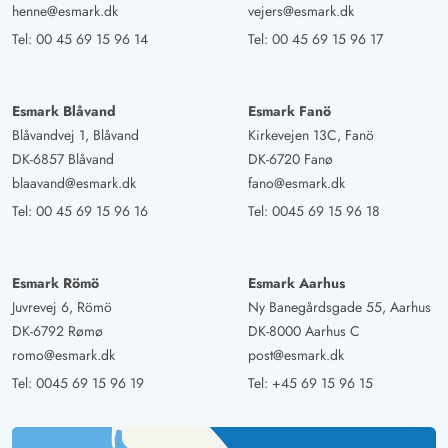
henne@esmark.dk
vejers@esmark.dk
benötigt.
Tel:
00 45 69 15 96 14
Tel:
00 45 69 15 96 17
Gast
5 von 5
5 von 5
5 out of 5
17/03/2025
Deutschland
Esmark Blåvand
Esmark Fanö
Blåvandvej 1, Blåvand
Kirkevejen 13C, Fanö
Super schönes, kleines Ferienhaus mit allem drum und
DK-6857 Blåvand
DK-6720 Fanø
dran um den Urlaub und Aufenthalt so richtig zu
blaavand@esmark.dk
fano@esmark.dk
genießen. Toller Ort, viele Einkaufsmöglichkeiten und
Tel:
00 45 69 15 96 16
Tel:
0045 69 15 96 18
beste Lage zum Strand.
Esmark Römö
Esmark Aarhus
Dagmar Jacob
5 von 5
5 von 5
5 out of 5
22/02/2025
Juvrevej 6, Römö
Ny Banegårdsgade 55, Aarhus
Deutschland
DK-6792 Rømø
DK-8000 Aarhus C
Wir haben uns in diesem Häuschen sehr wohl gefühlt. Es
romo@esmark.dk
post@esmark.dk
war sehr geschmackvoll eingerichtet und gemütlich.
Tel:
0045 69 15 96 19
Tel:
+45 69 15 96 15
Kurze Wege zum Supermarkt und Strand. Alles ist
geschmackvoll und passend abgestimmt.