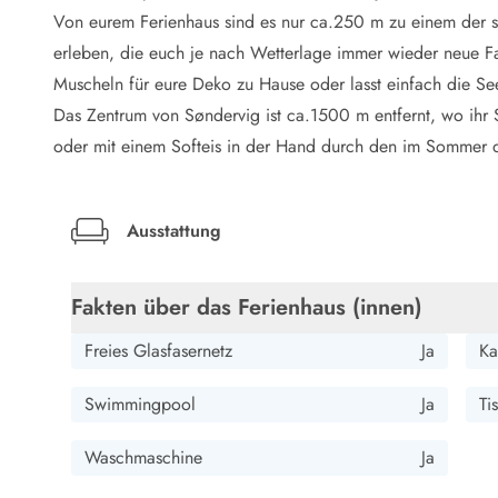
LEGOLAND® Rabatt
Von eurem Ferienhaus sind es nur ca.250 m zu einem der s
Urlaub mit Kindern
erleben, die euch je nach Wetterlage immer wieder neue F
Urlaub mit Hund
Muscheln für eure Deko zu Hause oder lasst einfach die Se
Urlaub am Strand
Das Zentrum von Søndervig ist ca.1500 m entfernt, wo ihr 
Urlaub in der Natur
Finde Bernstein am Strand
oder mit einem Softeis in der Hand durch den im Sommer qu
Indoorspielländer in Dänemark
Zoos und Tierparks in Dänemark
Freizeitparks in Dänemark
Ausstattung
Sport
Angeln in Dänemark
Fakten über das Ferienhaus (innen)
Bowling in Dänemark
Minigolf spielen in Dänemark
Freies Glasfasernetz
Ja
Ka
Schwimmhallen und Badeländer
Golfen in Dänemark
Swimmingpool
Ja
Ti
Fitnesscenter in Dänemark
Fahrradfahren in Dänemark
Waschmaschine
Ja
Reiten in Dänemark
Surfen in Dänemark