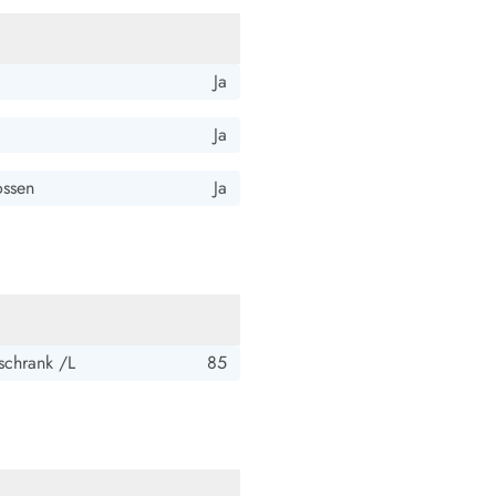
Ja
Ja
ossen
Ja
schrank /L
85