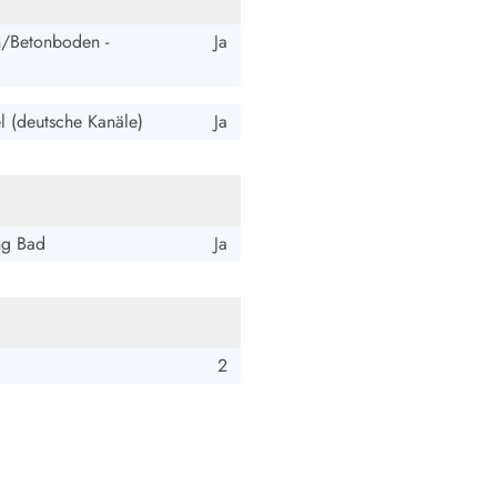
ide Sande
Das Team im Hintergrund
n/Betonboden -
Ja
el (deutsche Kanäle)
Ja
ng Bad
Ja
2