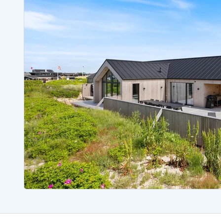
Ferienhäuser mit Whirlpool
Ferienh
Ferienhäuser mit Freitagswechsel
Ferienh
Ferienhäuser mit Samstagswechsel
Ferienh
Ferienhäuser Bjerregard
Ferienhäuser Blavand
Ferienhäuser Hvide S
Ferienhäuser Argab
Ferienh
Ferienhäuser in Arrild
Ferienh
Ferienhäuser Bjerregard
Ferienh
Ferienhäuser Blavand
Ferienhä
Ferienhäuser Bork Havn
Ferienh
Ferienhäuser Fjand
Ferienh
Ferienhäuser Fanö
Ferienh
Ferienhäuser Graerup Strand
Ferienh
Ferienhäuser Haurvig
Ferienh
Ferienhäuser Henne Strand
Ferienhä
Esmark Reisecurity
Esmark KidsVIP
Esmark VIP Partnervorteile
Vorteil
Praktische Informationen