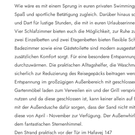
Naturschutz
Wie wäre es mit einem Sprung in euren privaten Swimming
Webcam Dänemark
Spaß und sportliche Betätigung zugleich. Darüber hinaus sor
Ferienhauskatalog
Fotowettbewerb
und Dart für lustige Stunden, die mit in euren Urlaubserinn
Karte
Vier Schlafzimmer bieten euch die Möglichkeit, zur Ruhe 
Vorteile bei uns
zwei Einzelbetten und zwei Etagenbetten bieten flexible Sc
Reisecurity
Badezimmer sowie eine Gästetoilette sind modern ausgestat
Esmark KidsVIP
zusätzlichen Komfort sorgt. Für eine besondere Entspannun
Esmark VIP - Partnervorteile und Rabatte
durchzuwärmen. Die praktischen Alltagshelfer, die Waschm
Preisgarantie
Keine Kaution
sicherlich zur Reduzierung des Reisegepäcks beitragen wer
Gästebewertungen
Entspannung im großzügigen Außenbereich mit geschlossen
Gratis WLAN
Gartenmöbel laden zum Verweilen ein und der Grill verspric
Rabatt
nutzen und da diese geschlossen ist, kann keiner allein au
We love people
mit der Außendusche dafür sorgen, dass der Sand nicht mit
diese von April - November zur Verfügung. Der Außenwhirl
Freizeit
Esmark VIP Partnervorteile
dem fantastischen Sternenhimmel.
Esmark KidsVIP
Den Strand praktisch vor der Tür im Hafavej 147