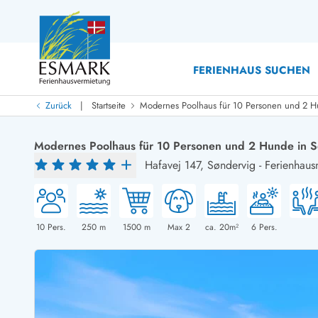
FERIENHAUS SUCHEN
|
Zurück
Startseite
Modernes Poolhaus für 10 Personen und 2 H
Last Minute
Last Minute
Modernes Poolhaus für 10 Personen und 2 Hunde in S
Neu bei uns!
Hafavej 147,
Søndervig
-
Ferienhaus
Neue Ferienhäuser bei ESMARK
Ferienhäuser mit Pool
Ferienhäuser
Neurenovierte Ferienhäuser
Ferienh
Ferienhäuser mit Endreinigung inklusive
Ferienhä
Ferienhäuser dicht am Strand
Ferienhä
10
Pers.
250
m
1500
m
Max 2
ca. 20m²
6
Pers.
Ferienhäuser mit Internet
Ferienhä
Ferienhäuser neu gebaut
Ferienh
Ferienhäuser mit Sauna
Ferienhä
Ferienhäuser Nicht-Raucher
Luxus Fe
Ferienhäuser mit Aussicht
Ferienh