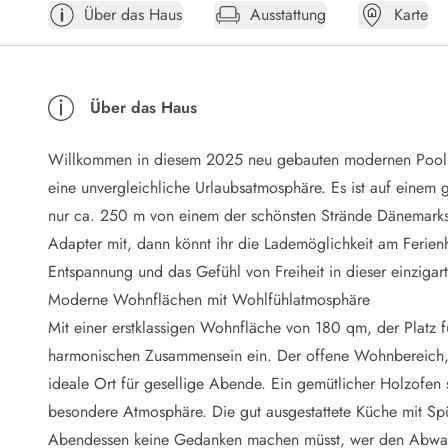
Über das Haus
Ausstattung
Karte
Öffnungszeiten
Anreise
Abreise
Ferienhaus ABC
Über das Haus
Häufige Fragen zur Buchung
Nebenkosten (Strom, Wasser usw...)
Willkommen in diesem 2025 neu gebauten modernen Poolhau
Verleihservice
Reisescheckliste
eine unvergleichliche Urlaubsatmosphäre. Es ist auf eine
Endreinigung
nur ca. 250 m von einem der schönsten Strände Dänemarks e
Gutschein
Adapter mit, dann könnt ihr die Lademöglichkeit am Ferienh
Frühbucher
Entspannung und das Gefühl von Freiheit in dieser einzigart
Mietbedingungen
Moderne Wohnflächen mit Wohlfühlatmosphäre
Info
Mit einer erstklassigen Wohnfläche von 180 qm, der Platz f
Reiseführer Dänemark
Tipps für Urlaub in Dänemark
harmonischen Zusammensein ein. Der offene Wohnbereich, de
Wetter in Dänemark
ideale Ort für gesellige Abende. Ein gemütlicher Holzofen
Saisonzeiten
besondere Atmosphäre. Die gut ausgestattete Küche mit Spü
Badesicherheit im Meer
Abendessen keine Gedanken machen müsst, wer den Abwas