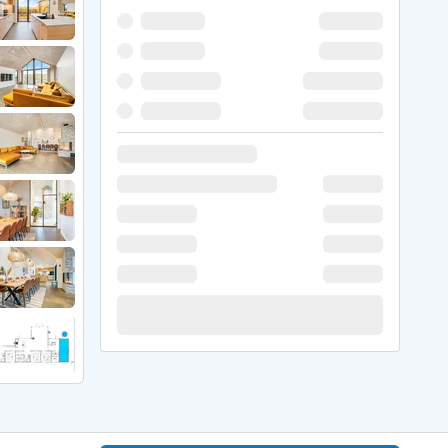
 Winter
er Weihnachten
r Silvester
 Nymindegab
ömö
 Ringköbing Fjord
ndervig
odbjerge
 Thorsminde
erso Klit
ers Strand
ster Husby