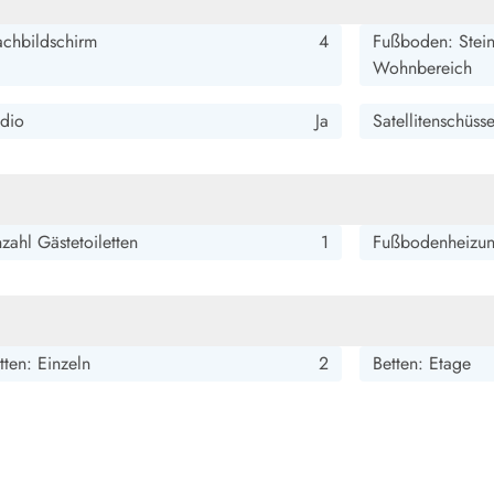
smark Blavand
Esmark Vejers
Esmark Henne
Esmark Römö
Esmark Hv
achbildschirm
4
Fußboden: Stei
Wohnbereich
dio
Ja
Satellitenschüss
zahl Gästetoiletten
1
Fußbodenheizu
tten: Einzeln
2
Betten: Etage