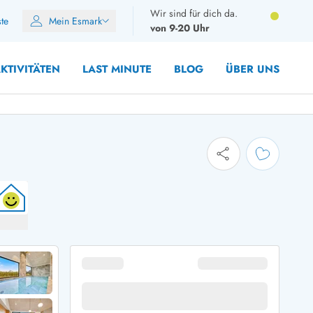
Wir sind für dich da.
ste
Mein Esmark
von 9-20 Uhr
KTIVITÄTEN
LAST MINUTE
BLOG
ÜBER UNS
8 Personen
10 Personen
12 Personen
14 Personen
Gruppen
Frühjahr
m Sommer
Herbst