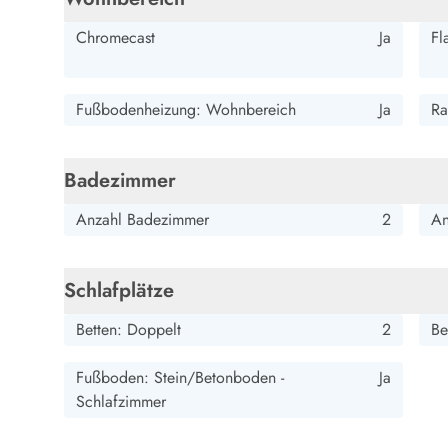
Esmark Bjerregard
Esmark Sondervig
Esmark Houstrup
Esmark Fanö
E
Kontakt & Öffnungszeiten
Chromecast
Ja
Fl
Qualität seit 1965
Über uns
Nachhaltigkeit
Fußbodenheizung: Wohnbereich
Ja
Ra
Das sagen unsere Gäste
Newsletter
Sponsoren - Esmark unterstützt
Badezimmer
Mietbedingungen
Datenschutzerklärung
Anzahl Badezimmer
2
An
Impressum
Presse
Schlafplätze
Betten: Doppelt
2
Be
Fußboden: Stein/Betonboden -
Ja
Schlafzimmer