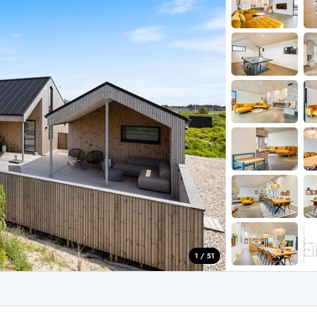
aus für 2 Personen
Ferienhäuser im
aus für 4 Personen
Ferienhäuser üb
aus für 6 Personen
Ferienhäuser übe
ande
Ferienhäuser Sondervig
äuser Ho
Ferienhäuser in
äuser Houstrup
Ferienhäuser R
äuser Houvig
Ferienhäuser am
user auf Holmsland Klit
Ferienhäuser So
äuser in Holmsland
Ferienhäuser Sk
äuser Hvide Sande
Ferienhäuser in
äuser Jegum
Ferienhäuser Ved
äuser Klegod
Ferienhäuser Vej
äuser Lodbjerg Hede
Ferienhäuser Ve
user Nr. Lyngvig
1 / 51
e bei uns