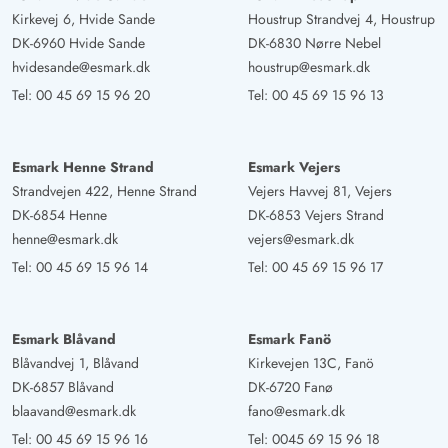
Kirkevej 6, Hvide Sande
Houstrup Strandvej 4, Houstrup
DK-6960 Hvide Sande
DK-6830 Nørre Nebel
hvidesande@esmark.dk
houstrup@esmark.dk
Tel:
00 45 69 15 96 20
Tel:
00 45 69 15 96 13
Esmark Henne Strand
Esmark Vejers
Strandvejen 422, Henne Strand
Vejers Havvej 81, Vejers
DK-6854 Henne
DK-6853 Vejers Strand
henne@esmark.dk
vejers@esmark.dk
Tel:
00 45 69 15 96 14
Tel:
00 45 69 15 96 17
Esmark Blåvand
Esmark Fanö
Blåvandvej 1, Blåvand
Kirkevejen 13C, Fanö
DK-6857 Blåvand
DK-6720 Fanø
blaavand@esmark.dk
fano@esmark.dk
Tel:
00 45 69 15 96 16
Tel:
0045 69 15 96 18