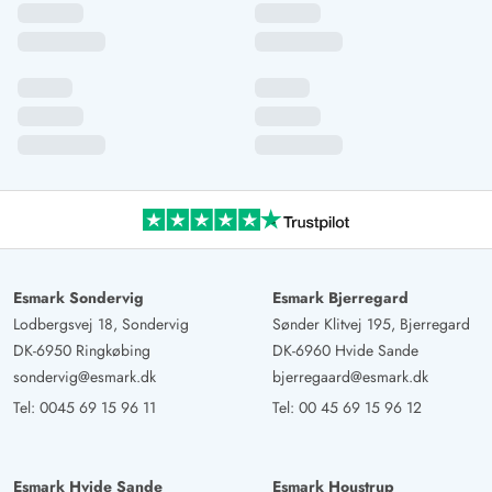
Deutschland
Das Haus kann man nur empfehlen das es gut gelegen
ist. Ruhig und ohne viel autolärm.
Eva Dörfle
5 von 5
5 von 5
5 out of 5
20/08/2024
Deutschland
Gemütliches, typisch dänisches Ferienhaus in absolut
ruhiger Lage. Erholung garantiert! Abschalten auf einer
der Terrassen, die Seele baumeln lassen und die gute
Esmark Sondervig
Esmark Bjerregard
Luft und die Ruhe genießen. Herrlich!
Lodbergsvej 18, Sondervig
Sønder Klitvej 195, Bjerregard
DK-6950 Ringkøbing
DK-6960 Hvide Sande
sondervig@esmark.dk
bjerregaard@esmark.dk
Tel:
0045 69 15 96 11
Tel:
00 45 69 15 96 12
Esmark Hvide Sande
Esmark Houstrup