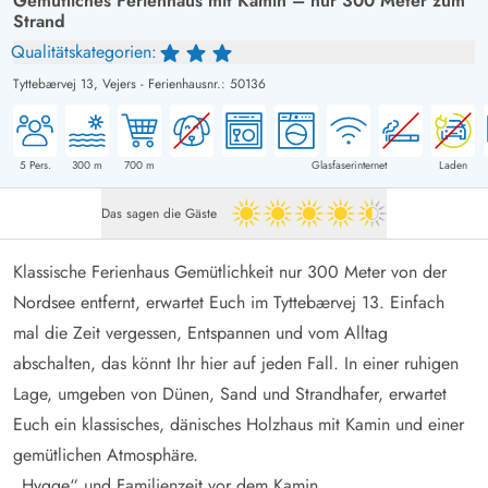
Gemütliches Ferienhaus mit Kamin – nur 300 Meter zum
Strand
Qualitätskategorien:
Tyttebærvej 13,
Vejers
-
Ferienhausnr.: 50136
5
Pers.
300
m
700
m
Glasfaserinternet
Laden
Das sagen die Gäste
4.5 von 5
Klassische Ferienhaus Gemütlichkeit nur 300 Meter von der
Nordsee entfernt, erwartet Euch im Tyttebærvej 13. Einfach
mal die Zeit vergessen, Entspannen und vom Alltag
abschalten, das könnt Ihr hier auf jeden Fall. In einer ruhigen
Lage, umgeben von Dünen, Sand und Strandhafer, erwartet
Euch ein klassisches, dänisches Holzhaus mit Kamin und einer
gemütlichen Atmosphäre.
„Hygge“ und Familienzeit vor dem Kamin