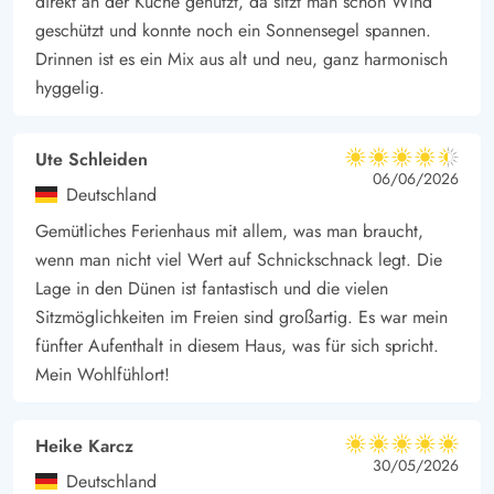
direkt an der Küche genutzt, da sitzt man schön Wind
geschützt und konnte noch ein Sonnensegel spannen.
Drinnen ist es ein Mix aus alt und neu, ganz harmonisch
hyggelig.
Ute Schleiden
4.5 von 5
4.5 von 5
4.5 out of 5
06/06/2026
Deutschland
Gemütliches Ferienhaus mit allem, was man braucht,
wenn man nicht viel Wert auf Schnickschnack legt. Die
Lage in den Dünen ist fantastisch und die vielen
Sitzmöglichkeiten im Freien sind großartig. Es war mein
fünfter Aufenthalt in diesem Haus, was für sich spricht.
Mein Wohlfühlort!
Heike Karcz
5 von 5
5 von 5
5 out of 5
30/05/2026
Deutschland