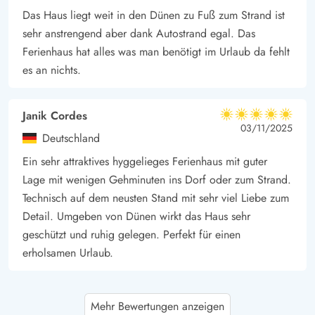
Das Haus liegt weit in den Dünen zu Fuß zum Strand ist
sehr anstrengend aber dank Autostrand egal. Das
Ferienhaus hat alles was man benötigt im Urlaub da fehlt
es an nichts.
Janik Cordes
5 von 5
5 von 5
5 out of 5
03/11/2025
Deutschland
Ein sehr attraktives hyggelieges Ferienhaus mit guter
Lage mit wenigen Gehminuten ins Dorf oder zum Strand.
Technisch auf dem neusten Stand mit sehr viel Liebe zum
Detail. Umgeben von Dünen wirkt das Haus sehr
geschützt und ruhig gelegen. Perfekt für einen
erholsamen Urlaub.
Gast
4 von 5
Mehr Bewertungen anzeigen
4 von 5
4 out of 5
10/10/2025