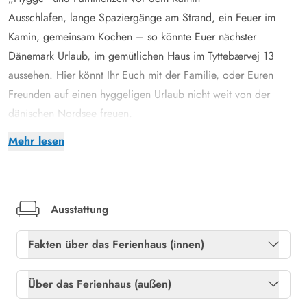
Ausschlafen, lange Spaziergänge am Strand, ein Feuer im
Kamin, gemeinsam Kochen – so könnte Euer nächster
Dänemark Urlaub, im gemütlichen Haus im Tyttebærvej 13
aussehen. Hier könnt Ihr Euch mit der Familie, oder Euren
Freunden auf einen hyggeligen Urlaub nicht weit von der
dänischen Nordsee freuen.
In der offenen Küche wird gemeinsam gekocht. Habt Ihr schon
Mehr lesen
mal dänische Rezepte ausprobiert? Zum Beispiel ein leckeres
„Smørrebrød“? Dazu braucht es gar nicht viel Aufwand, und
es schmeckt einfach köstlich.
Der offene Wohnbereich lädt zu gemütlichen, gemeinsamen
Ausstattung
Stunden ein. Durch die vielen, großen Fenster habt Ihr von
Fakten über das Ferienhaus (innen)
überall einen traumhaften Blick in die Natur. Jeder findet hier
ein Plätzchen für sich, um sich mit einem spannenden Buch
Freies Glasfasernetz
Ja
Über das Ferienhaus (außen)
oder für ein Mittagsschläfchen vor dem warmen Kamin zurück
Heizung: Elektroheizkörper
Ja
zu ziehen.