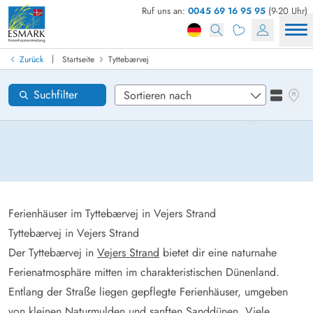
Ruf uns an:
0045 69 16 95 95
(9-20 Uhr)
Ferienhaus in Dänemark finden
Anreise
|
Zurück
Startseite
Tyttebærvej
Tyttebærvej
Gebiete
Karten
Suchfilter
Listena
Wünsche zum Haus
Zurücksetzen
Loading...
Ferienhäuser im Tyttebærvej in Vejers Strand
Tyttebærvej in Vejers Strand
Der Tyttebærvej in
Vejers Strand
bietet dir eine naturnahe
Ferienatmosphäre mitten im charakteristischen Dünenland.
Entlang der Straße liegen gepflegte Ferienhäuser, umgeben
von kleinen Naturmulden und sanften Sanddünen. Viele