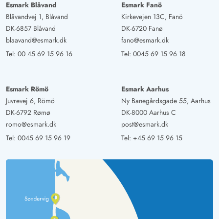
Esmark Blåvand
Esmark Fanö
Blåvandvej 1, Blåvand
Kirkevejen 13C, Fanö
DK-6857 Blåvand
DK-6720 Fanø
blaavand@esmark.dk
fano@esmark.dk
Tel:
00 45 69 15 96 16
Tel:
0045 69 15 96 18
Esmark Römö
Esmark Aarhus
Juvrevej 6, Römö
Ny Banegårdsgade 55, Aarhus
DK-6792 Rømø
DK-8000 Aarhus C
romo@esmark.dk
post@esmark.dk
Tel:
0045 69 15 96 19
Tel:
+45 69 15 96 15