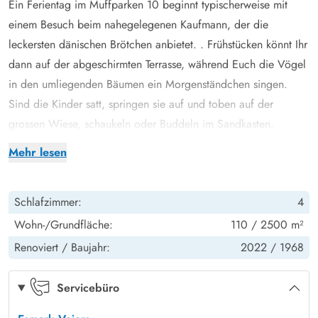
Ein Ferientag im Muffparken 10 beginnt typischerweise mit
einem Besuch beim nahegelegenen Kaufmann, der die
leckersten dänischen Brötchen anbietet. . Frühstücken könnt Ihr
dann auf der abgeschirmten Terrasse, während Euch die Vögel
in den umliegenden Bäumen ein Morgenständchen singen.
Sind die Kinder satt, springen sie auf und toben auf der
grossen Wiese, schaukeln oder Buddeln im Sandkasten.
Der gemütliche Wohnraum in Kombination mit der halboffenen
Mehr lesen
Küche lädt zu vielen schönen gemeinsamen Ferienstunden ein.
Die Küche ist mit allem ausgestattet was Ihr zum Zubereiten
Schlafzimmer:
4
leckerer Ferienmahlzeiten benötigt.
Nach einem langen Tag an der frischen Nordseeluft könnt Ihr
Wohn-/Grundfläche:
110 / 2500 m²
Euch in der hauseigenen Wellnessoase aufwärmen. Beginnt mit
Renoviert /
Baujahr:
2022 /
1968
einem entspannenden Bad im Whirlpool und rundet die
Wellnessbehandlung mit einem wohltuenden Saunagang ab.
Servicebüro
Anschliessend könnt Ihr es Euch auf einem der gemütlichen