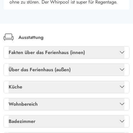
ohne zu stören. Der Whirpool ist super für Regentage.
Ausstattung
Fakten über das Ferienhaus (innen)
Freies Glasfasernetz
Ja
Über das Ferienhaus (außen)
Heizung: Elektroheizkörper
Ja
Abstellraum
Ja
Küche
Kaminofen
Ja
Gartenmöbel
Ja
Kühlschrank
Ja
Wohnbereich
Sauna
Ja
Gasgrill
Ja
Mikrowelle
Ja
CD-Spieler
Ja
Badezimmer
Trockner
Ja
Liegestühle
Ja
Separat: Gefrierschrank /L
40
Chromecast
Ja