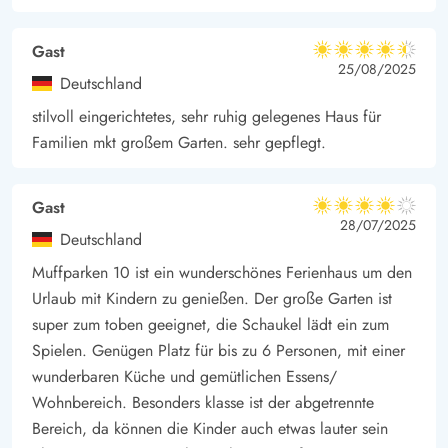
der dänischen Westküste verbringen.
Gast
4.5 von 5
4.5 von 5
4.5 out of 5
25/08/2025
Deutschland
stilvoll eingerichtetes, sehr ruhig gelegenes Haus für
Familien mkt großem Garten. sehr gepflegt.
Gast
4 von 5
4 von 5
4 out of 5
28/07/2025
Deutschland
Muffparken 10 ist ein wunderschönes Ferienhaus um den
Urlaub mit Kindern zu genießen. Der große Garten ist
super zum toben geeignet, die Schaukel lädt ein zum
Spielen. Genügen Platz für bis zu 6 Personen, mit einer
wunderbaren Küche und gemütlichen Essens/
Wohnbereich. Besonders klasse ist der abgetrennte
Bereich, da können die Kinder auch etwas lauter sein