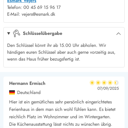
Esmark Vejers
Sofas bequem machen und den Abend vor dem knisternden
Telefon: 00 45 69 15 96 17
Kaminofen ausklingen lassen, der eine wohlige Wärme
E-Mail: vejers@esmark.dk
verbreitet.
Dieses gemütliche Ferienhaus ist mit einer energiesparenden
Schlüsselübergabe
Wärmepumpe ausgestattet, die für ein angenehmes Raumklima
sorgt, und das Ferienkonto schont.
Den Schlüssel könnt ihr ab 15.00 Uhr abholen. Wir
Vejers Strand - Ferien für die ganze Familie
händigen euren Schlüssel aber auch gerne vorzeitig aus,
Vejers ist für den breiten feinsandigen Autostrand bekannt,
wenn das Haus früher bezugsfertig ist.
doch hat noch viel mehr zu bieten. Vejers ist ein lebhafter
kleiner Ferienort mit Eisbuden, Geschäften, Cafés und
Restaurants. Die Natur ist mit sowohl, Dünen, Heidelandschaft
Hermann Ermisch
4.5 von 5
4.5 von 5
4.5 out of 5
07/09/2025
und Wald sehr vielseitig und lädt zu ausgedehnten
Deutschland
Spaziergängen ein. Oft könnt Ihr Glück haben und das
Hier ist ein gemütliches sehr persönlich eingerichtetes
herrliche Rotwild beobachten, das hier beheimatet ist. Das
Ferienhaus in dem man sich wohl fühlen kann. Es bietet
Röhren der Hirsche ist in der Brunstzeit weithin hörbar.
reichlich Platz im Wohnzimmer und im Wintergarten.
Hier könnt Ihr im Kreise Eurer Lieben unvergessliche Ferien an
Die Küchenausstattung lässt nichts zu wünschen übrig.