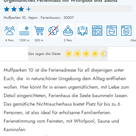
Urgemütliches Ferienhaus mit Whirlpool und Sauna
Muffparken 10,
Vejers
-
Ferienhausnr.: 50007
6
Pers.
1200
m
500
m
2
Pers.
Glas
Das sagen die Gäste
4.5 von 5
Muffparken 10 ist die Ferienadresse für all diejenigen unter
Euch, die in naturschöner Umgebung dem Alltag entfliehen
wollen. Hier könnt Ihr in einem urgemütlichem, mit Liebe zum
Detail eingerichteten, Ferienhaus die Seele baummeln lassen.
Das gemütliche Nichtraucherhaus bietet Platz für bis zu 6
Personen, ist also ideal für erholsame Familienferien.
Ferienstimmung vom Feinsten, mit Whirlpool, Sauna und
Kaminofen