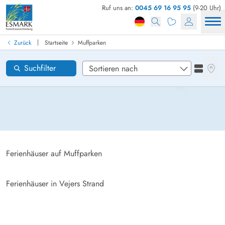
Ruf uns an:
0045 69 16 95 95
(9-20 Uhr)
Ferienhaus in Dänemark finden
Anreise
|
Zurück
Startseite
Muffparken
Muffparken
Gebiete
Karten
Suchfilter
Listena
Wünsche zum Haus
Zurücksetzen
Loading...
Ferienhäuser auf Muffparken
Ferienhäuser in Vejers Strand