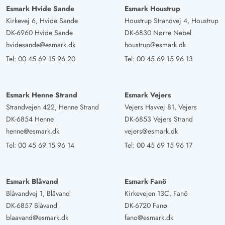
Esmark Hvide Sande
Esmark Houstrup
Kirkevej 6, Hvide Sande
Houstrup Strandvej 4, Houstrup
DK-6960 Hvide Sande
DK-6830 Nørre Nebel
hvidesande@esmark.dk
houstrup@esmark.dk
Tel:
00 45 69 15 96 20
Tel:
00 45 69 15 96 13
Esmark Henne Strand
Esmark Vejers
Strandvejen 422, Henne Strand
Vejers Havvej 81, Vejers
DK-6854 Henne
DK-6853 Vejers Strand
henne@esmark.dk
vejers@esmark.dk
Tel:
00 45 69 15 96 14
Tel:
00 45 69 15 96 17
Esmark Blåvand
Esmark Fanö
Blåvandvej 1, Blåvand
Kirkevejen 13C, Fanö
DK-6857 Blåvand
DK-6720 Fanø
blaavand@esmark.dk
fano@esmark.dk