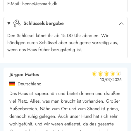
E-Mail: henne@esmark.dk
zur Verfügung und der Fernseher sorgt für Unterhaltung. Das
Haus ist mit sämtlichen modernen Haushaltsgeräten, wie
Schlüsselübergabe
Spülmaschine, Trockner und Waschmaschine ausgestattet.
Auf der herrlichen teilweise überdachten Terrasse könnt ihr
Den Schlüssel könnt ihr ab 15.00 Uhr abholen. Wir
wunderschöne Ferientage verbringen. Während ihr euch auf
händigen euren Schlüssel aber auch gerne vorzeitig aus,
den Liegestühlen sonnt, könnt ihr eure Kinder beim Buddeln
wenn das Haus früher bezugsfertig ist.
und Schaukeln beobachten. Die Terrasse ist vollständig
geschlossen, sodass auch der Hund sich frei bewegen und ein
schattiges Plätzchen suchen kann.
Jürgen Mattes
4.5 von 5
4.5 von 5
4.5 out of 5
13/07/2026
Nachdem die Sonne über den Dünen untergegangen ist, könnt
Deutschland
ihr euch im Whirlpool und in der Sauna verwöhnen. Lasst den
Das Haus ist superschön und bietet drinnen und draußen
Abend vor dem knisternden Kamin ausklingen.
viel Platz. Alles, was man braucht ist vorhanden. Großer
Die perfekte Lage für traumhafte Familienferien
Außenbereich. Nähe zum Ort und zum Strand ist prima,
Der beliebte lebhafte Ferienort Henne Strand ist perfekt für alle
dennoch ruhig gelegen. Auch unser Hund hat sich sehr
Altersgruppen. Der weite feinsandige Badestrand ist ein
wohlgefühlt, und wir waren entlastet, da das gesamte
Eldorado für Sonnenanbeter, Wasserratten und Naturliebhaber.