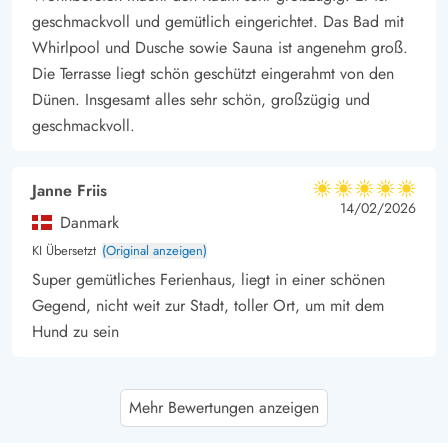
geschmackvoll und gemütlich eingerichtet. Das Bad mit
Whirlpool und Dusche sowie Sauna ist angenehm groß.
Die Terrasse liegt schön geschützt eingerahmt von den
Dünen. Insgesamt alles sehr schön, großzügig und
geschmackvoll.
Janne Friis
5 von 5
5 von 5
5 out of 5
14/02/2026
Danmark
KI Übersetzt
(Original anzeigen)
Super gemütliches Ferienhaus, liegt in einer schönen
Gegend, nicht weit zur Stadt, toller Ort, um mit dem
Hund zu sein
Sabine Thomsen
4.5 von 5
Mehr Bewertungen anzeigen
4.5 von 5
4.5 out of 5
07/12/2025
Deutschland