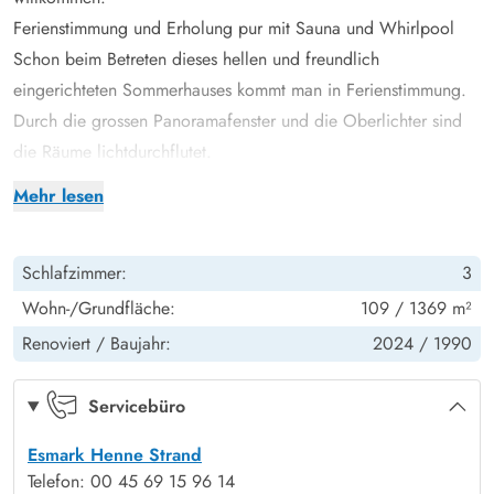
Ferienstimmung und Erholung pur mit Sauna und Whirlpool
Schon beim Betreten dieses hellen und freundlich
eingerichteten Sommerhauses kommt man in Ferienstimmung.
Durch die grossen Panoramafenster und die Oberlichter sind
die Räume lichtdurchflutet.
Das 1990 erbaute und laufend renovierte Haus ist
Mehr lesen
durchgehend liebevoll und modern eingerichtet. Es bietet Platz
für bis zu 8 Personen und verfügt über 4 Schlafzimmer, von
Schlafzimmer:
3
denen sich das eine im Anneks befindet. Es ist ausreichend
Platz für eine grosse Familie.
Wohn-/Grundfläche:
109 / 1369 m²
Der grosse helle Wohnraum mit der modernen offenen Küche
Renoviert /
Baujahr:
2024 /
1990
ist der Mittelpunkt des Hauses. Eine Ebene tiefer lädt die
gemütliche Kaminecke zum Entspannen ein.
Servicebüro
Es gibt ein schönes Badezimmer, das über eine Sauna und
Esmark Henne Strand
einen Whirlpool verfügt. Darüber hinaus gibt es eine
Telefon: 00 45 69 15 96 14
Gästetoilette. Selbstverständlich steht euch kostenloses W-Lan