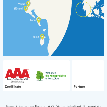
Zertifikate
Partner
Esmark Feriehusudlejning A/S (Administration), Kirkevej 6 -