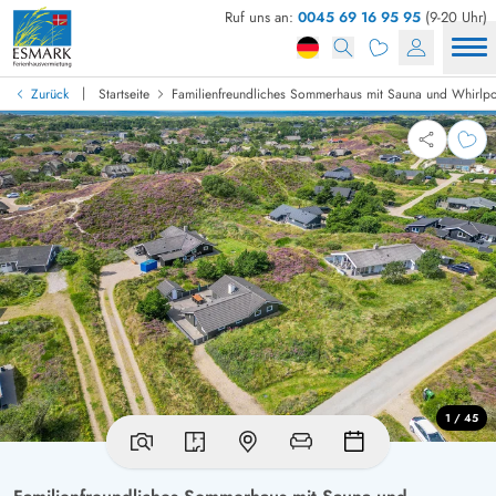
Ruf uns an:
0045 69 16 95 95
(9-20 Uhr)
|
Zurück
Startseite
Familienfreundliches Sommerhaus mit Sauna und Whirlp
1 / 45