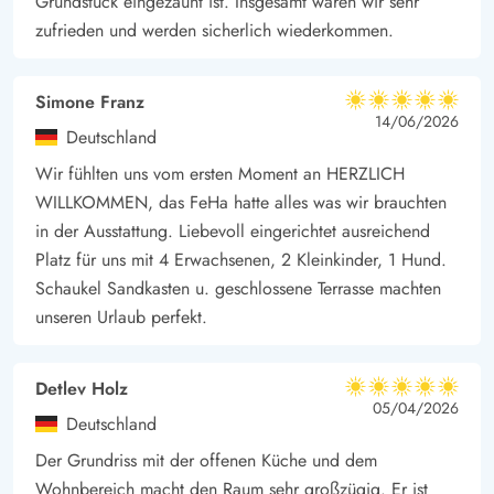
Grundstück eingezäunt ist. Insgesamt waren wir sehr
Im Ort gibt es viele Einkaufsmöglichkeiten, einen
zufrieden und werden sicherlich wiederkommen.
Fahrradverleih und mehrere Restaurants.
Dieses herrliche Ferienhaus in der wunderschönen
Simone Franz
5 von 5
Dünenlandschaft ist der perfekte Ausgangspunkt für
5 von 5
5 out of 5
14/06/2026
Deutschland
unvergessliche Familienferien.
Wir fühlten uns vom ersten Moment an HERZLICH
Dieses Haus wird nicht an Jugendgruppen vermietet. Ab Herbst
WILLKOMMEN, das FeHa hatte alles was wir brauchten
2022 ist dieses Ferienhaus ein Nichtraucherhaus.
in der Ausstattung. Liebevoll eingerichtet ausreichend
Weitere
Ferienhäuser in Tranebærvej
in Dänemark
Platz für uns mit 4 Erwachsenen, 2 Kleinkinder, 1 Hund.
Schaukel Sandkasten u. geschlossene Terrasse machten
unseren Urlaub perfekt.
Detlev Holz
5 von 5
5 von 5
5 out of 5
05/04/2026
Deutschland
Der Grundriss mit der offenen Küche und dem
Wohnbereich macht den Raum sehr großzügig. Er ist