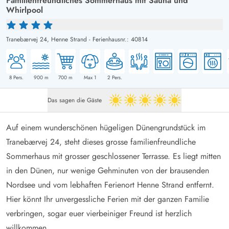
Familienfreundliches Sommerhaus mit Sauna und
Whirlpool
Tranebærvej 24,
Henne Strand
-
Ferienhausnr.: 40814
8
Pers.
900
m
700
m
Max 1
2
Pers.
Das sagen die Gäste
5 von 5
Auf einem wunderschönen hügeligen Dünengrundstück im
Tranebærvej 24, steht dieses grosse familienfreundliche
Sommerhaus mit grosser geschlossener Terrasse. Es liegt mitten
in den Dünen, nur wenige Gehminuten von der brausenden
Nordsee und vom lebhaften Ferienort Henne Strand entfernt.
Hier könnt Ihr unvergessliche Ferien mit der ganzen Familie
verbringen, sogar euer vierbeiniger Freund ist herzlich
willkommen.