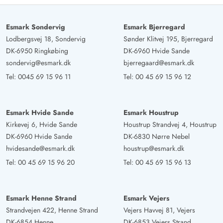
Esmark Sondervig
Esmark Bjerregard
Lodbergsvej 18, Sondervig
Sønder Klitvej 195, Bjerregard
DK-6950 Ringkøbing
DK-6960 Hvide Sande
sondervig@esmark.dk
bjerregaard@esmark.dk
Tel:
0045 69 15 96 11
Tel:
00 45 69 15 96 12
Esmark Hvide Sande
Esmark Houstrup
Kirkevej 6, Hvide Sande
Houstrup Strandvej 4, Houstrup
DK-6960 Hvide Sande
DK-6830 Nørre Nebel
hvidesande@esmark.dk
houstrup@esmark.dk
Tel:
00 45 69 15 96 20
Tel:
00 45 69 15 96 13
Esmark Henne Strand
Esmark Vejers
Strandvejen 422, Henne Strand
Vejers Havvej 81, Vejers
DK-6854 Henne
DK-6853 Vejers Strand