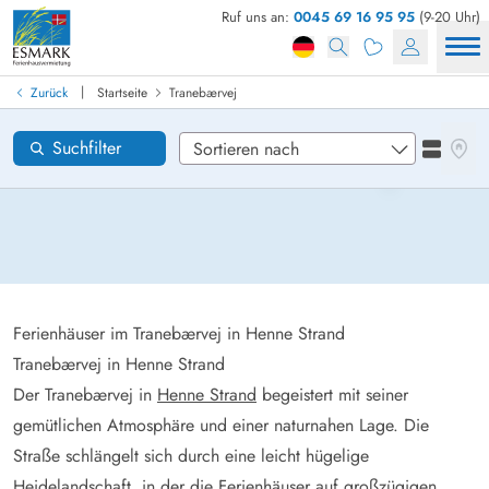
Ruf uns an:
0045 69 16 95 95
(9-20 Uhr)
Ferienhaus in Dänemark finden
Anreise
|
Zurück
Startseite
Tranebærvej
Tranebærvej
Gebiete
Karten
Suchfilter
Listena
Wünsche zum Haus
Zurücksetzen
Loading...
Ferienhäuser im Tranebærvej in Henne Strand
Tranebærvej in Henne Strand
Der Tranebærvej in
Henne Strand
begeistert mit seiner
gemütlichen Atmosphäre und einer naturnahen Lage. Die
Straße schlängelt sich durch eine leicht hügelige
Heidelandschaft, in der die Ferienhäuser auf großzügigen,