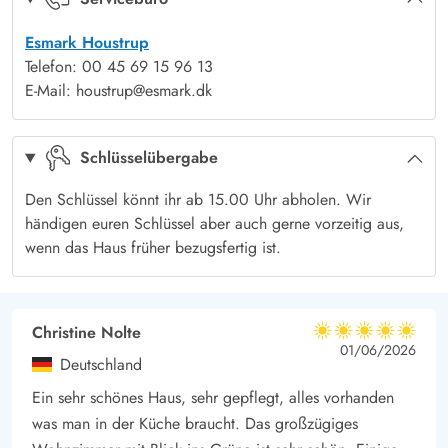
im Sandkasten spielen. Nach einem ausgiebigen
Esmark Houstrup
Strandspaziergang könnt ihr euch den Sand unter der
Telefon: 00 45 69 15 96 13
Außendusche abspülen. Die Außendusche kann von April bis
E-Mail: houstrup@esmark.dk
November genutzt werden.
Euch steht außerdem eine Outdoorküche zur Verfügung. Am
Schlüsselübergabe
Abend könnt ihr gemeinsam grillen und den Tag auf der
windgeschützten Sonnenterrasse ausklingen lassen.
Den Schlüssel könnt ihr ab 15.00 Uhr abholen. Wir
Ein Paradies für Naturliebhaber
händigen euren Schlüssel aber auch gerne vorzeitig aus,
wenn das Haus früher bezugsfertig ist.
Houstrup liegt inmitten der wunderschönen Natur der
Westküste. Der traumhafte Sandstrand ist nicht weit entfernt.
Auch die Blåbjerg Plantage, die von einem Netz an Wander-,
Christine Nolte
Rad- und Reitwegen durchzogen ist, liegt in unmittelbarer
5 von 5
5 von 5
5 out of 5
01/06/2026
Nähe.
Deutschland
Während ihr eure Ferientage in der herrlichen Natur verbringt,
Ein sehr schönes Haus, sehr gepflegt, alles vorhanden
könnt ihr eure Wertgegenstände sicher im hauseigenen Safe
was man in der Küche braucht. Das großzügiges
aufbewahren, der Platz für einen 18,5 Zoll großen Laptop und