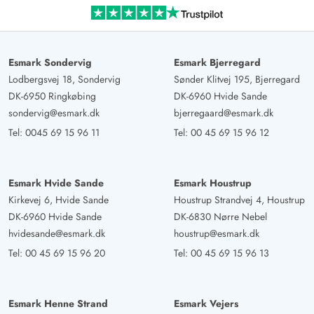
Esmark Sondervig
Esmark Bjerregard
Lodbergsvej 18, Sondervig
Sønder Klitvej 195, Bjerregard
DK-6950 Ringkøbing
DK-6960 Hvide Sande
sondervig@esmark.dk
bjerregaard@esmark.dk
Tel:
0045 69 15 96 11
Tel:
00 45 69 15 96 12
Esmark Hvide Sande
Esmark Houstrup
Kirkevej 6, Hvide Sande
Houstrup Strandvej 4, Houstrup
DK-6960 Hvide Sande
DK-6830 Nørre Nebel
hvidesande@esmark.dk
houstrup@esmark.dk
Tel:
00 45 69 15 96 20
Tel:
00 45 69 15 96 13
Esmark Henne Strand
Esmark Vejers