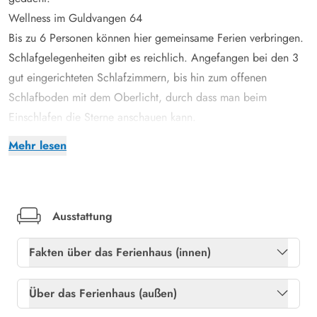
Wellness im Guldvangen 64
Bis zu 6 Personen können hier gemeinsame Ferien verbringen.
Schlafgelegenheiten gibt es reichlich. Angefangen bei den 3
gut eingerichteten Schlafzimmern, bis hin zum offenen
Schlafboden mit dem Oberlicht, durch dass man beim
Einschlafen die Sterne anschauen kann.
Mittelpunkt des Ferienhauses ist zweifellos der große
Mehr lesen
lichtdurchflutete Wohnraum mit der offenen Küche und den
großen Panoramafenstern, der Platz für alle Bewohner des
Hauses bietet. Die gemütliche Einrichtung mit hochwertigen
modernen Sitzmöbeln lädt zu vielen gemütlichen Stunden ein.
Ausstattung
Das Haus ist mit allen erdenklichen Bequemlichkeiten wie
Fakten über das Ferienhaus (innen)
Spülmaschine, Waschmaschine und Trockner ausgestattet.
Zur Unterhaltung gibt es einen großen Flachbildfernseher
Freies Glasfasernetz
Ja
Über das Ferienhaus (außen)
sowie einen Musik-Streamer, mit dem ihr eure eigene Musik
Heizung: Elektroheizkörper
Ja
drahtlos abspielen können (z. B. über Bluetooth, AirPlay oder