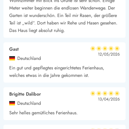
Wohnzimmer mit Blick ins Grüne ist sehr schön. Einige
vieles mehr bietet.
Meter weiter beginnen die endlosen Wanderwege. Der
Garten ist wunderschön. Ein Teil mir Rasen, der größere
Dieses Haus wird nicht an Jugendgruppen vermietet.
Teil ist „wild“. Dort haben wir Rehe und Hasen gesehen.
Das Haus liegt absolut ruhig.
Gast
5 von 5
5 von 5
5 out of 5
12/05/2026
Deutschland
Ein gut und gepflegtes eingerichtetes Ferienhaus,
welches etwas in die Jahre gekommen ist.
Brigitte Dalibor
5 von 5
5 von 5
5 out of 5
13/04/2026
Deutschland
Sehr helles gemütliches Ferienhaus.