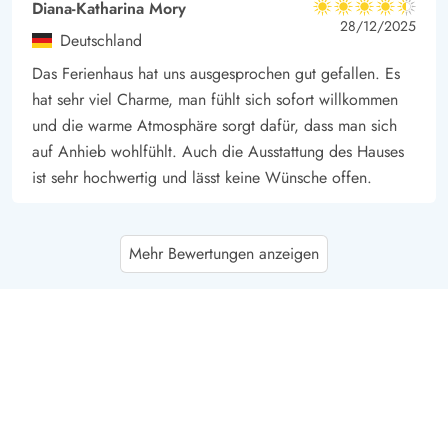
Diana-Katharina Mory
4.5 von 5
4.5 von 5
4.5 out of 5
28/12/2025
Deutschland
Das Ferienhaus hat uns ausgesprochen gut gefallen. Es
hat sehr viel Charme, man fühlt sich sofort willkommen
und die warme Atmosphäre sorgt dafür, dass man sich
auf Anhieb wohlfühlt. Auch die Ausstattung des Hauses
ist sehr hochwertig und lässt keine Wünsche offen.
Gast
5 von 5
Mehr Bewertungen anzeigen
5 von 5
5 out of 5
25/10/2025
Deutschland
Das Haus ist wunderschön und liegt praktisch direkt an
den Wanderwegen.
Hans Christian Ladefoged Hou
4.5 von 5
4.5 von 5
4.5 out of 5
21/07/2025
Danmark