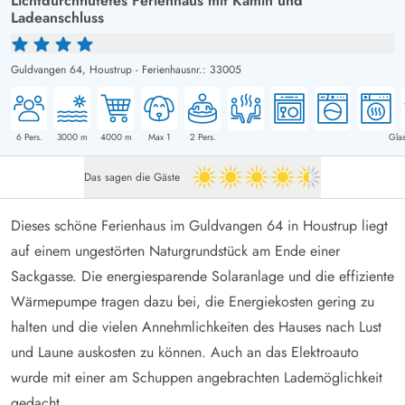
Lichtdurchflutetes Ferienhaus mit Kamin und
Ladeanschluss
Guldvangen 64,
Houstrup
-
Ferienhausnr.: 33005
6
Pers.
3000
m
4000
m
Max 1
2
Pers.
Glas
Das sagen die Gäste
4.5 von 5
Dieses schöne Ferienhaus im Guldvangen 64 in Houstrup liegt
auf einem ungestörten Naturgrundstück am Ende einer
Sackgasse. Die energiesparende Solaranlage und die effiziente
Wärmepumpe tragen dazu bei, die Energiekosten gering zu
halten und die vielen Annehmlichkeiten des Hauses nach Lust
und Laune auskosten zu können. Auch an das Elektroauto
wurde mit einer am Schuppen angebrachten Lademöglichkeit
gedacht.