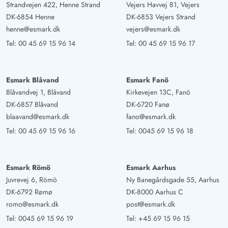
Strandvejen 422, Henne Strand
Vejers Havvej 81, Vejers
DK-6854 Henne
DK-6853 Vejers Strand
henne@esmark.dk
vejers@esmark.dk
Tel:
00 45 69 15 96 14
Tel:
00 45 69 15 96 17
Esmark Blåvand
Esmark Fanö
Blåvandvej 1, Blåvand
Kirkevejen 13C, Fanö
DK-6857 Blåvand
DK-6720 Fanø
blaavand@esmark.dk
fano@esmark.dk
Tel:
00 45 69 15 96 16
Tel:
0045 69 15 96 18
Esmark Römö
Esmark Aarhus
Juvrevej 6, Römö
Ny Banegårdsgade 55, Aarhus
DK-6792 Rømø
DK-8000 Aarhus C
romo@esmark.dk
post@esmark.dk
Tel:
0045 69 15 96 19
Tel:
+45 69 15 96 15