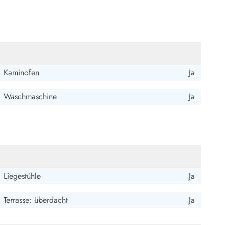
ide Sande
Das Team im Hintergrund
Kaminofen
Ja
Waschmaschine
Ja
Liegestühle
Ja
Terrasse: überdacht
Ja