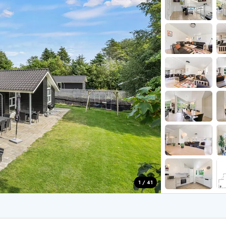
aus für 2 Personen
Ferienhäuser im
aus für 4 Personen
Ferienhäuser üb
aus für 6 Personen
Ferienhäuser übe
ande
Ferienhäuser Sondervig
äuser Ho
Ferienhäuser in
äuser Houstrup
Ferienhäuser R
äuser Houvig
Ferienhäuser am
user auf Holmsland Klit
Ferienhäuser So
äuser in Holmsland
Ferienhäuser Sk
äuser Hvide Sande
Ferienhäuser in
äuser Jegum
Ferienhäuser Ved
äuser Klegod
Ferienhäuser Vej
äuser Lodbjerg Hede
Ferienhäuser Ve
user Nr. Lyngvig
1 / 41
e bei uns