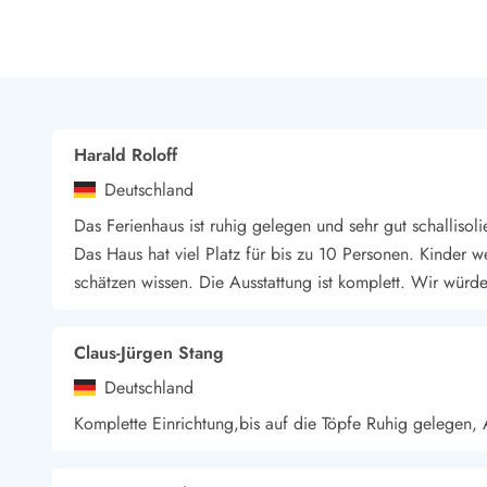
LEGOLAND® Rabatt
Urlaub mit Kindern
Urlaub mit Hund
Urlaub am Strand
Urlaub in der Natur
Finde Bernstein am Strand
Harald Roloff
Indoorspielländer in Dänemark
Deutschland
Zoos und Tierparks in Dänemark
Freizeitparks in Dänemark
Das Ferienhaus ist ruhig gelegen und sehr gut schallisol
Sport
Das Haus hat viel Platz für bis zu 10 Personen. Kinder 
Angeln in Dänemark
schätzen wissen. Die Ausstattung ist komplett. Wir wür
Bowling in Dänemark
Minigolf spielen in Dänemark
Schwimmhallen und Badeländer
Claus-Jürgen Stang
Golfen in Dänemark
Deutschland
Fitnesscenter in Dänemark
Komplette Einrichtung,bis auf die Töpfe Ruhig gelegen
Fahrradfahren in Dänemark
Reiten in Dänemark
Surfen in Dänemark