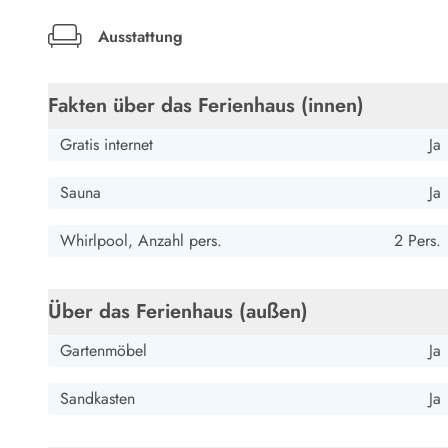
Esmark Bjerregard
Esmark Sondervig
Esmark Houstrup
Esmark Fanö
E
Kontakt & Öffnungszeiten
Ausstattung
Qualität seit 1965
Über uns
Nachhaltigkeit
Fakten über das Ferienhaus (innen)
Das sagen unsere Gäste
Gratis internet
Ja
Newsletter
Sponsoren - Esmark unterstützt
Sauna
Ja
Mietbedingungen
Datenschutzerklärung
Whirlpool, Anzahl pers.
2 Pers.
Impressum
Presse
Über das Ferienhaus (außen)
Gartenmöbel
Ja
Sandkasten
Ja