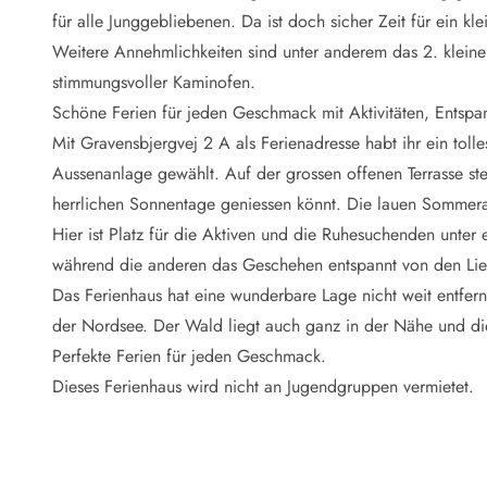
Naturschutz
für alle Junggebliebenen. Da ist doch sicher Zeit für ein kl
Webcam Dänemark
Weitere Annehmlichkeiten sind unter anderem das 2. klein
Ferienhauskatalog
Fotowettbewerb
stimmungsvoller Kaminofen.
Karte
Schöne Ferien für jeden Geschmack mit Aktivitäten, Entsp
Vorteile bei uns
Mit Gravensbjergvej 2 A als Ferienadresse habt ihr ein toll
Reisecurity
Aussenanlage gewählt. Auf der grossen offenen Terrasse ste
Esmark KidsVIP
herrlichen Sonnentage geniessen könnt. Die lauen Sommer
Esmark VIP - Partnervorteile und Rabatte
Hier ist Platz für die Aktiven und die Ruhesuchenden unter
Preisgarantie
Keine Kaution
während die anderen das Geschehen entspannt von den Lie
Gästebewertungen
Das Ferienhaus hat eine wunderbare Lage nicht weit entfer
Gratis WLAN
der Nordsee. Der Wald liegt auch ganz in der Nähe und die 
Rabatt
Perfekte Ferien für jeden Geschmack.
We love people
Dieses Ferienhaus wird nicht an Jugendgruppen vermietet.
Freizeit
Esmark VIP Partnervorteile
Esmark KidsVIP