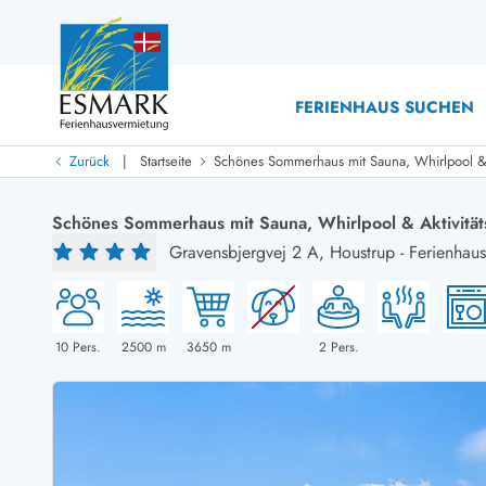
FERIENHAUS SUCHEN
|
Zurück
Startseite
Schönes Sommerhaus mit Sauna, Whirlpool & 
Last Minute
Last Minute
Schönes Sommerhaus mit Sauna, Whirlpool & Aktivitä
Neu bei uns!
Gravensbjergvej 2 A,
Houstrup
-
Ferienhau
Neue Ferienhäuser bei ESMARK
Ferienhäuser mit Pool
Ferienhäuser
Neurenovierte Ferienhäuser
Ferienh
Ferienhäuser mit Endreinigung inklusive
Ferienhä
Ferienhäuser dicht am Strand
Ferienhä
10
Pers.
2500
m
3650
m
2
Pers.
Ferienhäuser mit Internet
Ferienhä
Ferienhäuser neu gebaut
Ferienh
Ferienhäuser mit Sauna
Ferienhä
Ferienhäuser Nicht-Raucher
Luxus Fe
Ferienhäuser mit Aussicht
Ferienh