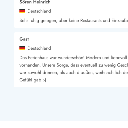
Sören Heinrich
Wandern in Dänemark
Deutschland
Wasserski in Dänemark
Segeln in Dänemark
Sehr ruhig gelegen, aber keine Restaurants und Einkaufs
Kultur in Dänemark
Historische Museen
Gast
Sehenswürdigkeiten
Kunstmuseen
Deutschland
Kunsthandwerk und Galerien
Das Ferienhaus war wunderschön! Modern und liebevoll ein
Essen und Trinken
vorhanden, Unsere Sorge, dass eventuell zu wenig Gesch
Einkaufen und Shopping
war sowohl drinnen, als auch draußen, weihnachtlich de
Weihnachten in Dänemark
Gefühl gab :-)
Heiraten in Dänemark
Wikinger in Dänemark
Hygge
Andre Peters
Pyt
Deutschland
Wir waren nicht umsonst zum zweiten Mal in diesem Hau
erholen. Wir kommen wieder.