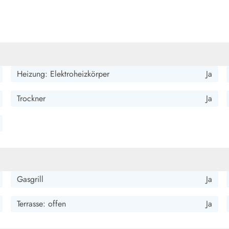
smark Blavand
Esmark Vejers
Esmark Henne
Esmark Römö
Esmark Hv
Heizung: Elektroheizkörper
Ja
Trockner
Ja
Gasgrill
Ja
Terrasse: offen
Ja