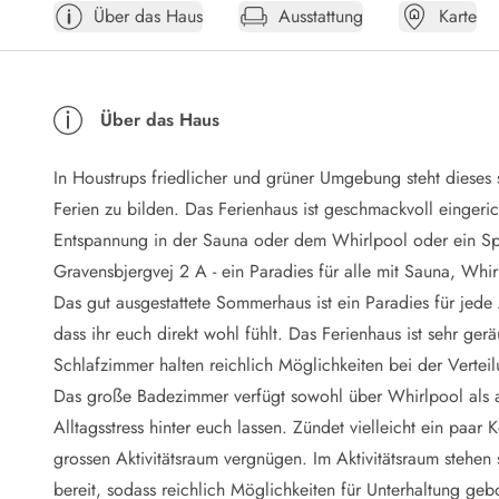
Über das Haus
Ausstattung
Karte
Öffnungszeiten
Anreise
Abreise
Ferienhaus ABC
Über das Haus
Häufige Fragen zur Buchung
Nebenkosten (Strom, Wasser usw...)
In Houstrups friedlicher und grüner Umgebung steht diese
Verleihservice
Reisescheckliste
Ferien zu bilden. Das Ferienhaus ist geschmackvoll eingeric
Endreinigung
Entspannung in der Sauna oder dem Whirlpool oder ein Spie
Gutschein
Gravensbjergvej 2 A - ein Paradies für alle mit Sauna, Whir
Frühbucher
Das gut ausgestattete Sommerhaus ist ein Paradies für jede
Mietbedingungen
dass ihr euch direkt wohl fühlt. Das Ferienhaus ist sehr ge
Info
Schlafzimmer halten reichlich Möglichkeiten bei der Verteil
Reiseführer Dänemark
Tipps für Urlaub in Dänemark
Das große Badezimmer verfügt sowohl über Whirlpool als a
Wetter in Dänemark
Alltagsstress hinter euch lassen. Zündet vielleicht ein paa
Saisonzeiten
grossen Aktivitätsraum vergnügen. Im Aktivitätsraum stehen
Badesicherheit im Meer
bereit, sodass reichlich Möglichkeiten für Unterhaltung gebo