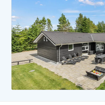
Ferienhäuser mit Whirlpool
Ferienh
Ferienhäuser mit Freitagswechsel
Ferienh
Ferienhäuser mit Samstagswechsel
Ferienh
Ferienhäuser Bjerregard
Ferienhäuser Blavand
Ferienhäuser Hvide S
Ferienhäuser Argab
Ferienh
Ferienhäuser in Arrild
Ferienh
Ferienhäuser Bjerregard
Ferienh
Ferienhäuser Blavand
Ferienhä
Ferienhäuser Bork Havn
Ferienh
Ferienhäuser Fjand
Ferienh
Ferienhäuser Fanö
Ferienh
Ferienhäuser Graerup Strand
Ferienh
Ferienhäuser Haurvig
Ferienh
Ferienhäuser Henne Strand
Ferienhä
Esmark Reisecurity
Esmark KidsVIP
Esmark VIP Partnervorteile
Vorteil
Praktische Informationen