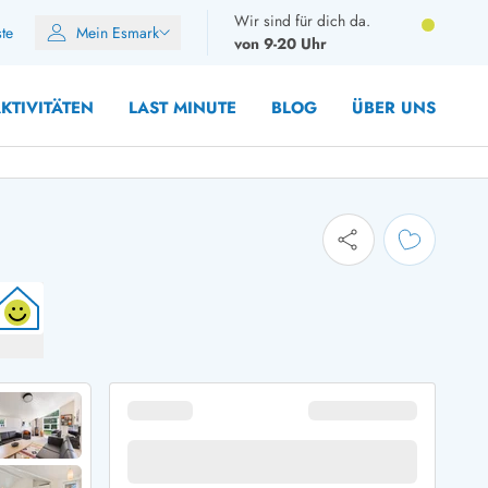
Wir sind für dich da.
ste
Mein Esmark
von 9-20 Uhr
KTIVITÄTEN
LAST MINUTE
BLOG
ÜBER UNS
8 Personen
10 Personen
12 Personen
14 Personen
Gruppen
Frühjahr
m Sommer
Herbst