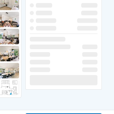
 Winter
er Weihnachten
r Silvester
 Nymindegab
ömö
 Ringköbing Fjord
ndervig
odbjerge
 Thorsminde
erso Klit
ers Strand
ster Husby