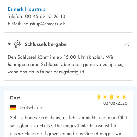
Vom Wohnraum aus habt ihr Zugang zur schönen Terrasse, die
Esmark Houstrup
mit guten und bequemen Gartenmöbeln ausgestattet ist. Das
Telefon: 00 45 69 15 96 13
idyllische, von hohen Bäumen umgegebene Grundstück verfügt
E-Mail: houstrup@esmark.dk
über viele gemütliche Sitzecken und Rückzugsmöglichkeiten.
Die Bäume und Büsche schützen vor dem teilweise recht
Schlüsselübergabe
rauhen Westwind.
Houstrup - entdeckt die herrliche Natur der Westküste
Den Schlüssel könnt ihr ab 15.00 Uhr abholen. Wir
Houstrup liegt inmitten der wunderschönen Natur der
händigen euren Schlüssel aber auch gerne vorzeitig aus,
Westküste. Wald, Heide, Dünen, Strand und Meer. Jede dieser
wenn das Haus früher bezugsfertig ist.
Landschaften hat ihren ganz besonderen Reiz. Naturliebhaber
kommen hier voll auf ihre Kosten. Ob zu Fuss, mit dem
Fahrrad oder auf dem Pferderücken, es lohnt sich die Gegend
Gast
5 von 5
5 von 5
5 out of 5
03/08/2026
zu erkunden. Eine reichhaltige Flora und Fauna erwartet euch.
Deutschland
Die lebhaften Ferienorte wie Henne Strand, Nørre Nebel und
Sehr schönes Ferienhaus, es fehlt an nichts und man fühlt
der Fischerort Hvide Sande laden mit den vielen Geschäften,
sich gleich zu Hause. Die eingezäunte Terasse ist für
den verschiedenen Restaurants und den gemütlichen
unsere Hunde toll gewesen und das Gebiet mögen wir