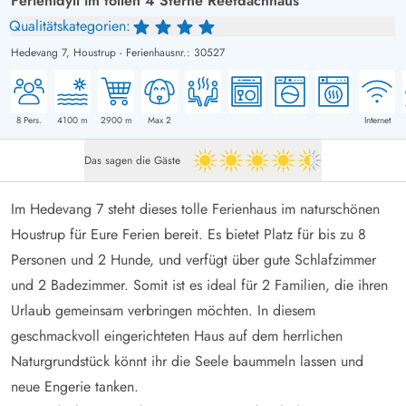
Ferienidyll im tollen 4 Sterne Reetdachhaus
Qualitätskategorien:
Hedevang 7,
Houstrup
-
Ferienhausnr.: 30527
8
Pers.
4100
m
2900
m
Max 2
Internet
Das sagen die Gäste
4.5 von 5
Im Hedevang 7 steht dieses tolle Ferienhaus im naturschönen
Houstrup für Eure Ferien bereit. Es bietet Platz für bis zu 8
Personen und 2 Hunde, und verfügt über gute Schlafzimmer
und 2 Badezimmer. Somit ist es ideal für 2 Familien, die ihren
Urlaub gemeinsam verbringen möchten. In diesem
geschmackvoll eingerichteten Haus auf dem herrlichen
Naturgrundstück könnt ihr die Seele baummeln lassen und
neue Engerie tanken.