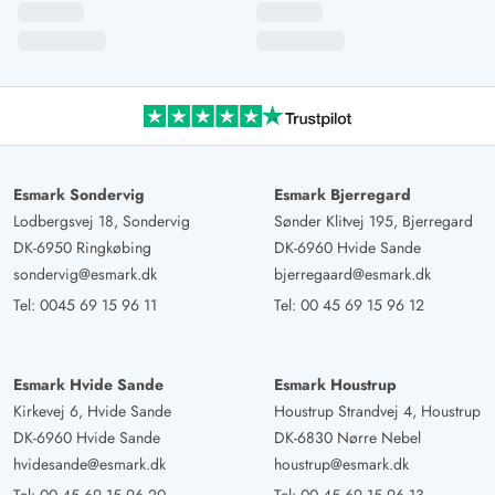
4.5 von 5
4.5 out of 5
13/11/2025
Deutschland
Der kleine Schuppen auf dem Grundstück eignet sich
hervorragend um Fahrräder zu verwahren. Es sind sogar
zwei Steckdosen vorhanden mit denen man E-Bikes laden
könnte.
Esmark Sondervig
Esmark Bjerregard
Gerlinde Füßlein
5 von 5
Lodbergsvej 18, Sondervig
Sønder Klitvej 195, Bjerregard
5 von 5
5 out of 5
26/09/2025
Deutschland
DK-6950 Ringkøbing
DK-6960 Hvide Sande
sondervig@esmark.dk
bjerregaard@esmark.dk
Wir waren eine Woche in diesem wunderschönen
Tel:
0045 69 15 96 11
Tel:
00 45 69 15 96 12
Ferienhaus. Die Terrasse ist komplett eingezäunt, was mit
Hund richtig super war. Richtig angenehm ist auch, dass
es keine Teppichböden gibt. Das mag ich persönlich
Esmark Hvide Sande
Esmark Houstrup
einfach nicht., empfinde dies als unhygienisch. Das Haus
Kirkevej 6, Hvide Sande
Houstrup Strandvej 4, Houstrup
war sehr sauber, mehr als genügend Geschirr, Besteck
DK-6960 Hvide Sande
DK-6830 Nørre Nebel
und alles was man so braucht ist vorhanden. Die
hvidesande@esmark.dk
houstrup@esmark.dk
Einrichtung wirkt sehr gepflegt und das Sofa ist Mega