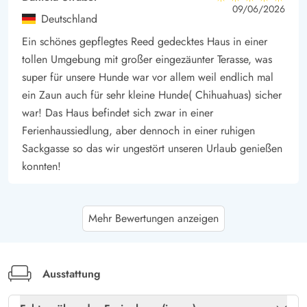
5 von 5
5 von 5
5 out of 5
09/06/2026
Deutschland
Ein schönes gepflegtes Reed gedecktes Haus in einer
tollen Umgebung mit großer eingezäunter Terasse, was
super für unsere Hunde war vor allem weil endlich mal
ein Zaun auch für sehr kleine Hunde( Chihuahuas) sicher
war! Das Haus befindet sich zwar in einer
Ferienhaussiedlung, aber dennoch in einer ruhigen
Sackgasse so das wir ungestört unseren Urlaub genießen
konnten!
Gast
4.5 von 5
Mehr Bewertungen anzeigen
4.5 von 5
4.5 out of 5
01/05/2026
Deutschland
Schönes Ferienhaus mit allem was man braucht. Die
Zimmer unten verfügen über das Nötigste und sind
Ausstattung
schön hell. Das Badezimmer war sehr geräumig und