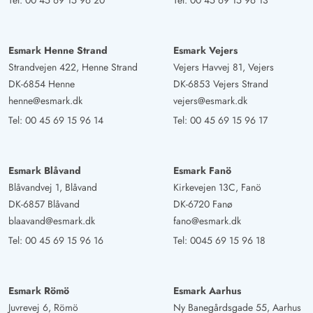
Tel:
00 45 69 15 96 20
Tel:
00 45 69 15 96 13
bequem !
Esmark Henne Strand
Esmark Vejers
Gast
5 von 5
Strandvejen 422, Henne Strand
Vejers Havvej 81, Vejers
5 von 5
5 out of 5
19/09/2025
Deutschland
DK-6854 Henne
DK-6853 Vejers Strand
henne@esmark.dk
vejers@esmark.dk
Es ist ein sehr gepflegtes und gemütliches Ferienhaus,es
Tel:
00 45 69 15 96 14
Tel:
00 45 69 15 96 17
ist gut ausgestattet,man fühlt sich einfach wohl,es ist ein
Nichtraucherhaus-bitte draußen rauchen-wenn es
regnet,gibt es keine Unterstellmöglichkeit, man kann sehr
Esmark Blåvand
Esmark Fanö
gut auf der Terrasse sitzen-der schöne große
Blåvandvej 1, Blåvand
Kirkevejen 13C, Fanö
Sonnenschirm spendet dabei Schatten,es ist gut für Hund
DK-6857 Blåvand
DK-6720 Fanø
geeignet-da die Terrasse komplett eingezäunt ist
blaavand@esmark.dk
fano@esmark.dk
Tel:
00 45 69 15 96 16
Tel:
0045 69 15 96 18
Wieland Petersen
5 von 5
5 von 5
5 out of 5
30/06/2025
Deutschland
Esmark Römö
Esmark Aarhus
Gemütliches Ferienhaus mit großzügig Terrasse. Das
Juvrevej 6, Römö
Ny Banegårdsgade 55, Aarhus