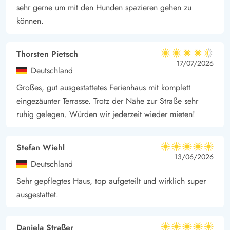
Strassencafés zum Shoppen und Bummeln ein.
sehr gerne um mit den Hunden spazieren gehen zu
können.
Thorsten Pietsch
4.5 von 5
4.5 von 5
4.5 out of 5
17/07/2026
Deutschland
Großes, gut ausgestattetes Ferienhaus mit komplett
eingezäunter Terrasse. Trotz der Nähe zur Straße sehr
ruhig gelegen. Würden wir jederzeit wieder mieten!
Stefan Wiehl
5 von 5
5 von 5
5 out of 5
13/06/2026
Deutschland
Sehr gepflegtes Haus, top aufgeteilt und wirklich super
ausgestattet.
Daniela Straßer