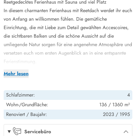
Reetgedecktes Ferienhaus mit Sauna und viel Platz
In diesem charmanten Ferienhaus mit Reetdach werdet ihr euch
von Anfang an willkommen fühlen. Die gemütliche
Einrichtung, die mit Liebe zum Detail gewählten Accescoires,
die sichtbaren Balken und die schöne Aussicht auf die
umliegende Natur sorgen für eine angenehme Atmosphäre und
versetzen euch vom ersten Augenblick an in eine entspannte
Ferienstimmung.
Eines der beiden Badezimmer ist mit einer hauseigenen Sauna
Mehr lesen
ausgestattet. Nach einem langen Tag an der frischen
Nordseeluft ist eine wohltuende Wellnessbehandlung in einem
Schlafzimmer:
4
Saunagang ein Garant für Entspannung und Erholung. Lasst
den Abend vor dem knisternden Kaminofen ausklingen, der
Wohn-/Grundfläche:
136 / 1360 m²
eine wohlige Wärme verbreitet, während sich draussen vor den
Renoviert /
Baujahr:
2023 /
1995
grossen Panoramafenstern die Dunkelheit über die Landschaft
senkt.
Servicebüro