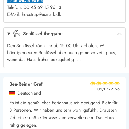
Esmark Houstrup
Dieses blaue Reetdachhaus steht inmitten eines
Telefon: 00 45 69 15 96 13
Naturgrudstücks in Houstrup, ist nur wenige Meter vom
E-Mail: houstrup@esmark.dk
Naturschutzgebiet entfernt und von Kiefernwäldern umgeben.
Rund um das Haus findet ihr 2 möbelierte Terassen auf denen
Schlüsselübergabe
ihr euch nach Herzenslust sonnen und mit der ganzen Familie
essen und grillen könnt. Für die Kinder gibt es im Garten viel
Den Schlüssel könnt ihr ab 15.00 Uhr abholen. Wir
Fläche zum Toben, eine Schaukel und auch einen Sandkasten.
händigen euren Schlüssel aber auch gerne vorzeitig aus,
In der Umgebung gibt es viele Spazierwege durch Wälder und
wenn das Haus früher bezugsfertig ist.
weitläufige Dünenlandschaften. Nach einer kurzen Autofahrt
erreicht ihr auch die Nordsee mit den unvergleichbar langen
und breiten Sandstränden.
Ben-Reiner Graf
5 von 5
5 von 5
5 out of 5
04/04/2026
In der Umgebung gibt es tolle Möglichkeiten für Ausflüge,
Deutschland
beispielsweise in den belebten Ferienort Henne Strand.
Es ist ein gemütliches Ferienhaus mit genügend Platz für
Dieses Haus wird nicht an Jugendgruppen vermietet
8 Personen. Wir haben uns sehr wohl gefühlt. Draussen
lädt eine schöne Terrasse zum verweilen ein. Das Haus ist
ruhig gelegen.