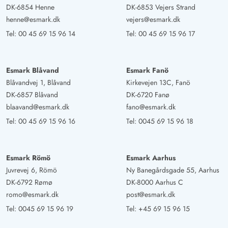
DK-6854 Henne
DK-6853 Vejers Strand
henne@esmark.dk
vejers@esmark.dk
Tel:
00 45 69 15 96 14
Tel:
00 45 69 15 96 17
Esmark Blåvand
Esmark Fanö
Blåvandvej 1, Blåvand
Kirkevejen 13C, Fanö
DK-6857 Blåvand
DK-6720 Fanø
blaavand@esmark.dk
fano@esmark.dk
Tel:
00 45 69 15 96 16
Tel:
0045 69 15 96 18
Esmark Römö
Esmark Aarhus
Juvrevej 6, Römö
Ny Banegårdsgade 55, Aarhus
DK-6792 Rømø
DK-8000 Aarhus C
romo@esmark.dk
post@esmark.dk
Tel:
0045 69 15 96 19
Tel:
+45 69 15 96 15