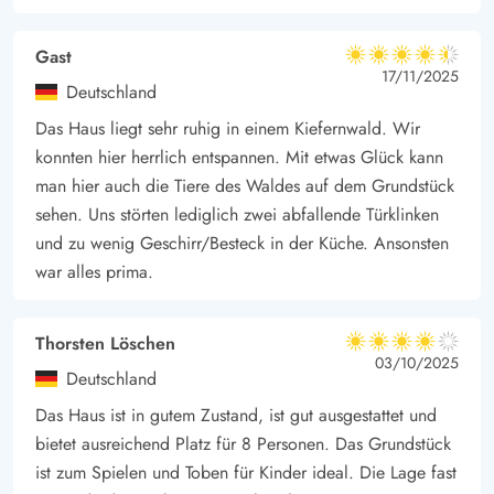
Gast
4.5 von 5
4.5 von 5
4.5 out of 5
17/11/2025
Deutschland
Das Haus liegt sehr ruhig in einem Kiefernwald. Wir
konnten hier herrlich entspannen. Mit etwas Glück kann
man hier auch die Tiere des Waldes auf dem Grundstück
sehen. Uns störten lediglich zwei abfallende Türklinken
und zu wenig Geschirr/Besteck in der Küche. Ansonsten
war alles prima.
Thorsten Löschen
4 von 5
4 von 5
4 out of 5
03/10/2025
Deutschland
Das Haus ist in gutem Zustand, ist gut ausgestattet und
bietet ausreichend Platz für 8 Personen. Das Grundstück
ist zum Spielen und Toben für Kinder ideal. Die Lage fast