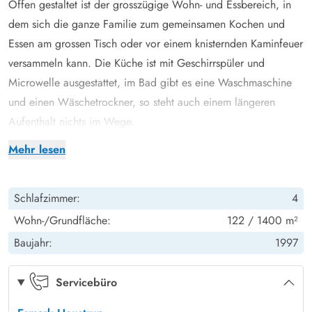
Offen gestaltet ist der grosszügige Wohn- und Essbereich, in
dem sich die ganze Familie zum gemeinsamen Kochen und
Essen am grossen Tisch oder vor einem knisternden Kaminfeuer
versammeln kann. Die Küche ist mit Geschirrspüler und
Microwelle ausgestattet, im Bad gibt es eine Waschmaschine
und einen Wäschetrockner, so steht auch einem längeren
Aufenthalt nichts im Wege.
Lesesessel und Sofas im Wohnbereich laden zum gemütlichen
Mehr lesen
Beisammensein, Lesen oder Spielen ein. Währendessen könnt
ihr den Blick durch die Fensterfront, die für Helligkeit im
Schlafzimmer:
4
Innenraum sorgt, in den grossen Garten schweifen lassen.
Nach einem langen Spaziergang oder Strandtag lässt es sich
Wohn-/Grundfläche:
122 / 1400 m²
im Whirlpool und der Sauna besonders gut entspannen. Mit
Baujahr:
1997
der energiesparenden Wärmepumpe habt ihr es drinnen auch
an kälteren Tage wohlig warm.
Servicebüro
Ruhe tanken und Jütländische Natur geniessen