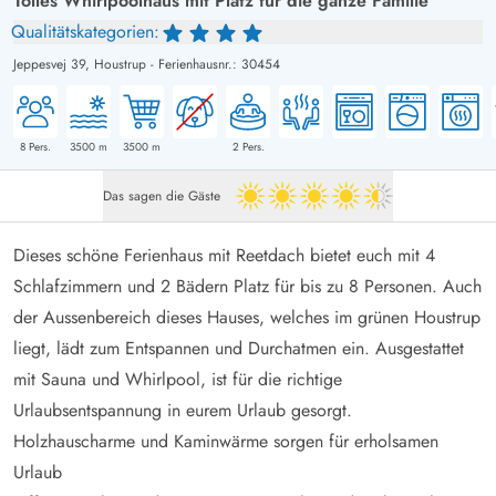
Tolles Whirlpoolhaus mit Platz für die ganze Familie
Qualitätskategorien:
Jeppesvej 39,
Houstrup
-
Ferienhausnr.: 30454
8
Pers.
3500
m
3500
m
2
Pers.
Das sagen die Gäste
4.5 von 5
Dieses schöne Ferienhaus mit Reetdach bietet euch mit 4
Schlafzimmern und 2 Bädern Platz für bis zu 8 Personen. Auch
der Aussenbereich dieses Hauses, welches im grünen Houstrup
liegt, lädt zum Entspannen und Durchatmen ein. Ausgestattet
mit Sauna und Whirlpool, ist für die richtige
Urlaubsentspannung in eurem Urlaub gesorgt.
Holzhauscharme und Kaminwärme sorgen für erholsamen
Urlaub