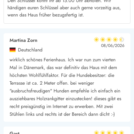
Den Schlüssel könnt ihr ab 15.00 Uhr abholen. Wir
händigen euren Schlüssel aber auch gerne vorzeitig aus,
erfahren. Außerdem sind Tagestrips zu den umliegenden
wenn das Haus früher bezugsfertig ist.
Städten und Sehenswürdigkeiten Dänemarks leicht von
Houstrup aus zu realisieren.
Martina Zorn
4.5 von 5
4.5 von 5
4.5 out of 5
08/06/2026
Deutschland
wirklich schönes Ferienhaus. Ich war nun zum vierten
Mal in Dänemark, das war definitiv das Haus mit dem
höchsten Wohlfühlfaktor. Für die Hundebesitzer: die
Terrasse ist ca. 2 Meter offen. bei weniger
"ausbruchsfreudigen" Hunden empfehle ich einfach ein
ausziehbares Holzrankgitter einzustecken! dieses gibt es
recht preisgünstig im Internet zu erwerben. Mit zwei
Stühlen links und rechts ist der Bereich dann dicht :-)
Gast