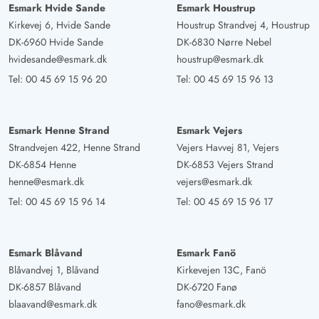
Esmark Hvide Sande
Esmark Houstrup
Kirkevej 6, Hvide Sande
Houstrup Strandvej 4, Houstrup
DK-6960 Hvide Sande
DK-6830 Nørre Nebel
hvidesande@esmark.dk
houstrup@esmark.dk
Tel:
00 45 69 15 96 20
Tel:
00 45 69 15 96 13
Esmark Henne Strand
Esmark Vejers
Strandvejen 422, Henne Strand
Vejers Havvej 81, Vejers
DK-6854 Henne
DK-6853 Vejers Strand
henne@esmark.dk
vejers@esmark.dk
Tel:
00 45 69 15 96 14
Tel:
00 45 69 15 96 17
Esmark Blåvand
Esmark Fanö
Blåvandvej 1, Blåvand
Kirkevejen 13C, Fanö
DK-6857 Blåvand
DK-6720 Fanø
blaavand@esmark.dk
fano@esmark.dk