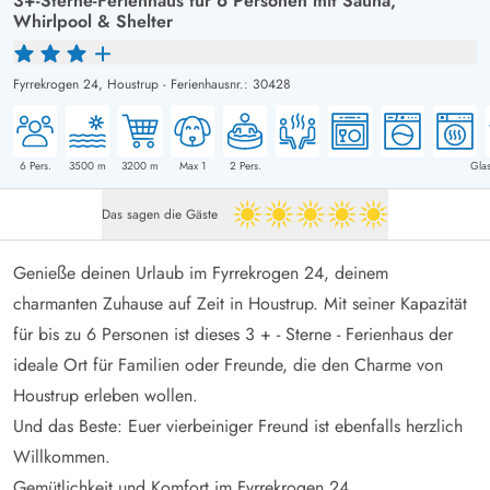
3+-Sterne-Ferienhaus für 6 Personen mit Sauna,
Whirlpool & Shelter
Fyrrekrogen 24,
Houstrup
-
Ferienhausnr.: 30428
6
Pers.
3500
m
3200
m
Max 1
2
Pers.
Glas
Das sagen die Gäste
5 von 5
Genieße deinen Urlaub im Fyrrekrogen 24, deinem
charmanten Zuhause auf Zeit in Houstrup. Mit seiner Kapazität
für bis zu 6 Personen ist dieses 3 + - Sterne - Ferienhaus der
ideale Ort für Familien oder Freunde, die den Charme von
Houstrup erleben wollen.
Und das Beste: Euer vierbeiniger Freund ist ebenfalls herzlich
Willkommen.
Gemütlichkeit und Komfort im Fyrrekrogen 24