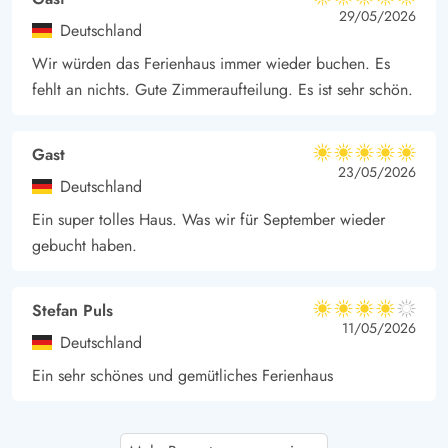
5 von 5
5 von 5
5 out of 5
29/05/2026
Deutschland
Wir würden das Ferienhaus immer wieder buchen. Es
fehlt an nichts. Gute Zimmeraufteilung. Es ist sehr schön.
Gast
5 von 5
5 von 5
5 out of 5
23/05/2026
Deutschland
Ein super tolles Haus. Was wir für September wieder
gebucht haben.
Stefan Puls
4 von 5
4 von 5
4 out of 5
11/05/2026
Deutschland
Ein sehr schönes und gemütliches Ferienhaus
Gast