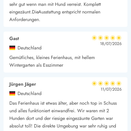
den Sand zwischen den Zehen und schlendert den Strand
sehr gut wenn man mit Hund verreist. Komplett
entlang und genießt die frische Luft, die es hier gibt.
eingezäunt.DieAusstattung entspricht normalen
Euerem täglichen Einkauf könnt ihr in Nørre Nebel erledigen,
Anforderungen.
hier gibt es mehrere Supermärkte, einen Metzger, einen Becker
und vieles mehr.
Gast
5 von 5
5 von 5
5 out of 5
18/07/2026
Deutschland
Gemütliches, kleines Ferienhaus, mit hellem
Wintergarten als Esszimmer
Jürgen Jäger
5 von 5
5 von 5
5 out of 5
11/07/2026
Deutschland
Das Ferienhaus ist etwas älter, aber noch top in Schuss
und alles funktioniert einwandfrei. Wir waren mit 2
Hunden dort und der riesige eingezäunte Garten war
absolut toll! Die direkte Umgebung war sehr ruhig und