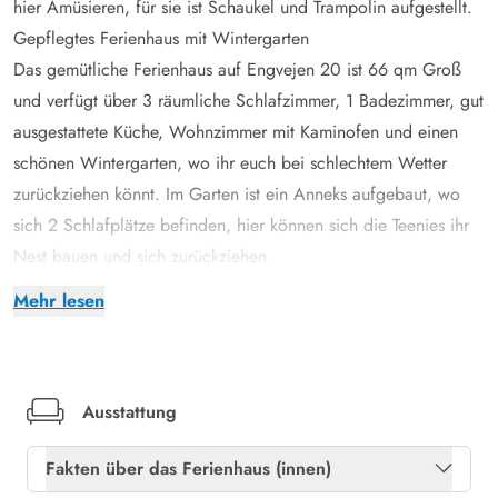
hier Amüsieren, für sie ist Schaukel und Trampolin aufgestellt.
Gepflegtes Ferienhaus mit Wintergarten
Das gemütliche Ferienhaus auf Engvejen 20 ist 66 qm Groß
und verfügt über 3 räumliche Schlafzimmer, 1 Badezimmer, gut
ausgestattete Küche, Wohnzimmer mit Kaminofen und einen
schönen Wintergarten, wo ihr euch bei schlechtem Wetter
zurückziehen könnt. Im Garten ist ein Anneks aufgebaut, wo
sich 2 Schlafplätze befinden, hier können sich die Teenies ihr
Nest bauen und sich zurückziehen.
In der Küche könnt ihr euch breit machen und leckere
Mehr lesen
kulinarische Gerichte zaubern oder was ganz Einfaches wir
Nudeln mit Tomatensoße. Hier können die Kinder auch beim
Schnippeln mitmachen und danach räumen sie alles in die
Spülmaschine. Ihr könnt nach dem Kochen euch entweder
Ausstattung
nach draussen setzten und den Abend unter dem offenen
Fakten über das Ferienhaus (innen)
Himmel ausklingen lassen. Oder drinnen, wo ihr ein schönes