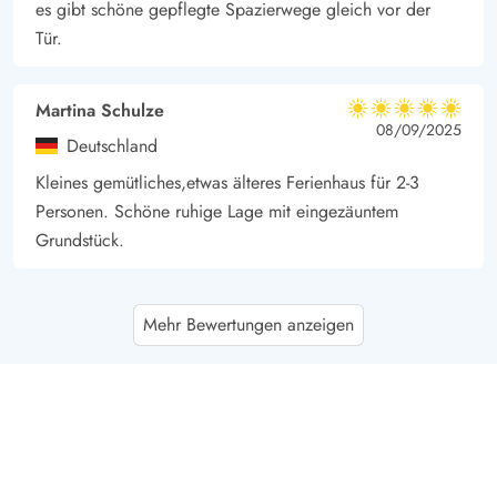
es gibt schöne gepflegte Spazierwege gleich vor der
Tür.
Martina Schulze
5 von 5
5 von 5
5 out of 5
08/09/2025
Deutschland
Kleines gemütliches,etwas älteres Ferienhaus für 2-3
Personen. Schöne ruhige Lage mit eingezäuntem
Grundstück.
Petra Fuchs
5 von 5
Mehr Bewertungen anzeigen
5 von 5
5 out of 5
30/08/2025
Deutschland
Etwas älter,was das Haus aber auch charmant macht.Wir
alle auch meine 2 Hunde lieben es, besonders den
Garten.