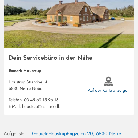
Danke für den Urlaub.
Dein Servicebüro in der Nähe
Esmark Houstrup
Houstrup Strandvej 4
6830 Nørre Nebel
Auf der Karte anzeigen
Telefon:
00 45 69 15 96 13
E-Mail:
houstrup@esmark.dk
Aufgelistet
Gebiete
Houstrup
Engvejen 20, 6830 Nørre