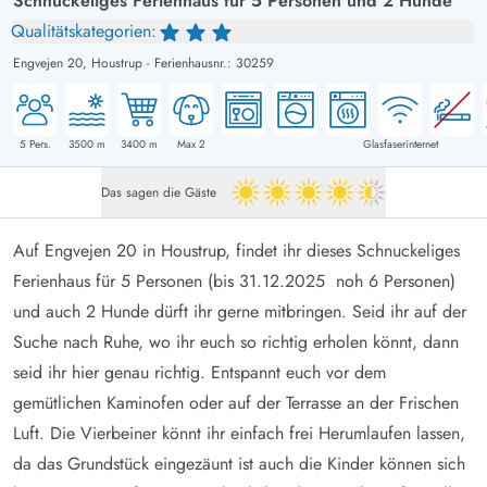
Schnuckeliges Ferienhaus für 5 Personen und 2 Hunde
Qualitätskategorien:
Engvejen 20,
Houstrup
-
Ferienhausnr.: 30259
5
Pers.
3500
m
3400
m
Max 2
Glasfaserinternet
Das sagen die Gäste
4.5 von 5
Auf Engvejen 20 in Houstrup, findet ihr dieses Schnuckeliges
Ferienhaus für 5 Personen (bis 31.12.2025 noh 6 Personen)
und auch 2 Hunde dürft ihr gerne mitbringen. Seid ihr auf der
Suche nach Ruhe, wo ihr euch so richtig erholen könnt, dann
seid ihr hier genau richtig. Entspannt euch vor dem
gemütlichen Kaminofen oder auf der Terrasse an der Frischen
Luft. Die Vierbeiner könnt ihr einfach frei Herumlaufen lassen,
da das Grundstück eingezäunt ist auch die Kinder können sich