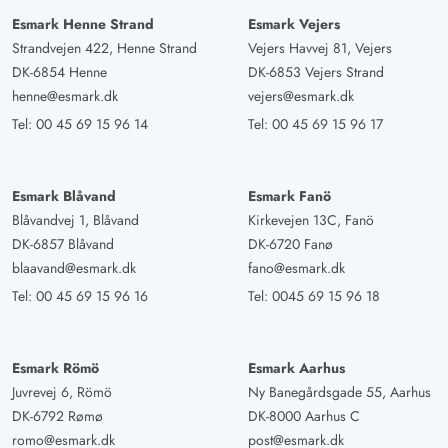
Esmark Henne Strand
Esmark Vejers
Strandvejen 422, Henne Strand
Vejers Havvej 81, Vejers
DK-6854 Henne
DK-6853 Vejers Strand
henne@esmark.dk
vejers@esmark.dk
Tel:
00 45 69 15 96 14
Tel:
00 45 69 15 96 17
Esmark Blåvand
Esmark Fanö
Blåvandvej 1, Blåvand
Kirkevejen 13C, Fanö
DK-6857 Blåvand
DK-6720 Fanø
blaavand@esmark.dk
fano@esmark.dk
Tel:
00 45 69 15 96 16
Tel:
0045 69 15 96 18
Esmark Römö
Esmark Aarhus
Juvrevej 6, Römö
Ny Banegårdsgade 55, Aarhus
DK-6792 Rømø
DK-8000 Aarhus C
romo@esmark.dk
post@esmark.dk