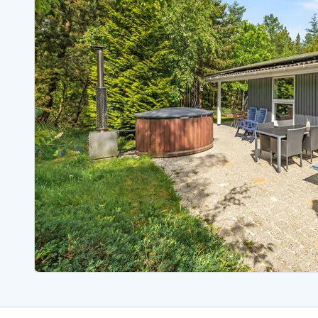
Ferienhäuser mit Whirlpool
Ferienh
Ferienhäuser mit Freitagswechsel
Ferienh
Ferienhäuser mit Samstagswechsel
Ferienh
Ferienhäuser Bjerregard
Ferienhäuser Blavand
Ferienhäuser Hvide S
Ferienhäuser Argab
Ferienh
Ferienhäuser in Arrild
Ferienh
Ferienhäuser Bjerregard
Ferienh
Ferienhäuser Blavand
Ferienhä
Ferienhäuser Bork Havn
Ferienh
Ferienhäuser Fjand
Ferienh
Ferienhäuser Fanö
Ferienh
Ferienhäuser Graerup Strand
Ferienh
Ferienhäuser Haurvig
Ferienh
Ferienhäuser Henne Strand
Ferienhä
Esmark Reisecurity
Esmark KidsVIP
Esmark VIP Partnervorteile
Vorteil
Praktische Informationen