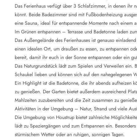
Naturschutz
Das Ferienhaus verfügt über 3 Schlafzimmer, in denen ihr n
Webcam Dänemark
könnt. Beide Badezimmer sind mit Fußbodenheizung ausgest
Ferienhauskatalog
Fotowettbewerb
eine Sauna, ideal für entspannende Momente nach einem akt
Karte
Im Grünen entspannen – Terrasse und Badetonne laden zum
Vorteile bei uns
Das Außengelände des Ferienhauses ist genauso einladend w
Reisecurity
einen idealen Ort, um draußen zu essen, zu entspannen ode
Esmark KidsVIP
bereit, damit ihr euch in der Sonne entspannen oder ein gu
Esmark VIP - Partnervorteile und Rabatte
Das Naturgrundstück lädt zum Spielen und Verweilen ein. Be
Preisgarantie
Keine Kaution
Schaukel lieben und können sich auf den nahegelegenen W
Gästebewertungen
Ein Highlight ist die Badetonne, die ihr abends aufheizen
Gratis WLAN
zu genießen. Der Garten bietet außerdem ausreichend Platz 
Rabatt
Mahlzeiten zuzubereiten und die Zeit zusammen zu genieße
We love people
Aktivitäten in der Umgebung – Natur, Strand und viele Aus
Die Umgebung von Houstrup bietet zahlreiche Möglichkeite
Freizeit
Esmark VIP Partnervorteile
lädt zu Spaziergängen und zum Entspannen ein. Besonders di
Esmark KidsVIP
stürmischem Wetter oder an ruhigen, sonnigen Tagen.