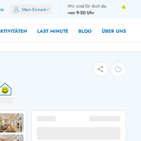
Wir sind für dich da.
ste
Mein Esmark
von 9-20 Uhr
KTIVITÄTEN
LAST MINUTE
BLOG
ÜBER UNS
8 Personen
10 Personen
12 Personen
14 Personen
Gruppen
Frühjahr
m Sommer
Herbst