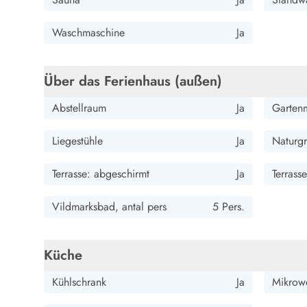
Wandern in Dänemark
Wasserski in Dänemark
Waschmaschine
Ja
Segeln in Dänemark
Kultur in Dänemark
Historische Museen
Über das Ferienhaus (außen)
Sehenswürdigkeiten
Abstellraum
Ja
Garten
Kunstmuseen
Kunsthandwerk und Galerien
Liegestühle
Ja
Naturgr
Essen und Trinken
Einkaufen und Shopping
Terrasse: abgeschirmt
Ja
Terrass
Weihnachten in Dänemark
Heiraten in Dänemark
Vildmarksbad, antal pers
5 Pers.
Wikinger in Dänemark
Hygge
Pyt
Küche
Kühlschrank
Ja
Mikrow