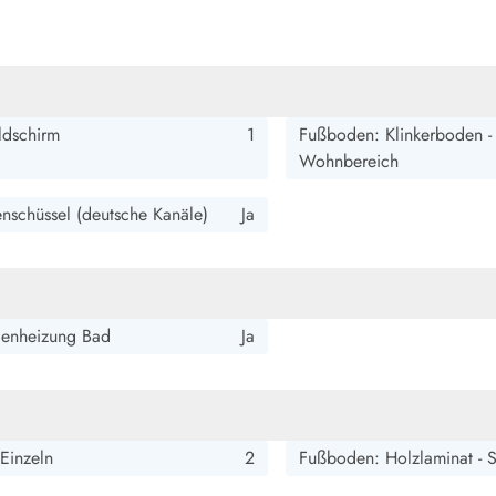
smark Blavand
Esmark Vejers
Esmark Henne
Esmark Römö
Esmark Hv
ldschirm
1
Fußboden: Klinkerboden -
Wohnbereich
tenschüssel (deutsche Kanäle)
Ja
enheizung Bad
Ja
 Einzeln
2
Fußboden: Holzlaminat - 