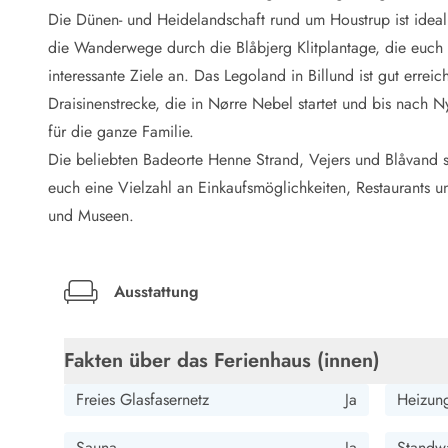
LEGOLAND® Rabatt
Die Dünen- und Heidelandschaft rund um Houstrup ist idea
Urlaub mit Kindern
die Wanderwege durch die Blåbjerg Klitplantage, die euch d
Urlaub mit Hund
interessante Ziele an. Das Legoland in Billund ist gut erre
Urlaub am Strand
Draisinenstrecke, die in Nørre Nebel startet und bis nach 
Urlaub in der Natur
Finde Bernstein am Strand
für die ganze Familie.
Indoorspielländer in Dänemark
Die beliebten Badeorte Henne Strand, Vejers und Blåvand si
Zoos und Tierparks in Dänemark
euch eine Vielzahl an Einkaufsmöglichkeiten, Restaurants u
Freizeitparks in Dänemark
und Museen.
Sport
Angeln in Dänemark
Bowling in Dänemark
Ausstattung
Minigolf spielen in Dänemark
Schwimmhallen und Badeländer
Golfen in Dänemark
Fakten über das Ferienhaus (innen)
Fitnesscenter in Dänemark
Fahrradfahren in Dänemark
Freies Glasfasernetz
Ja
Heizung
Reiten in Dänemark
Surfen in Dänemark
Sauna
Ja
Standwa