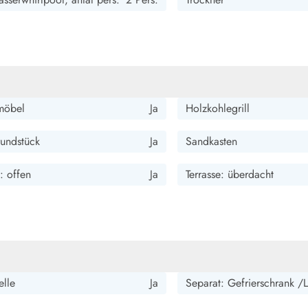
möbel
Ja
Holzkohlegrill
undstück
Ja
Sandkasten
e: offen
Ja
Terrasse: überdacht
elle
Ja
Separat: Gefrierschrank /L