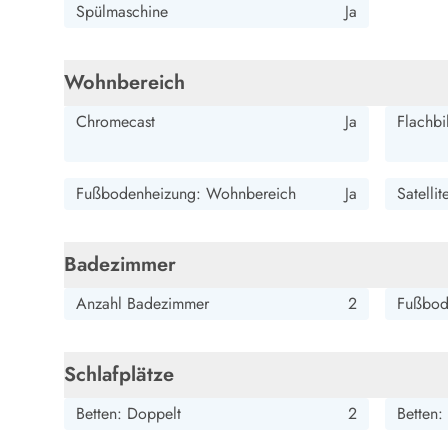
Esmark Bjerregard
Esmark Sondervig
Esmark Houstrup
Esmark Fanö
E
Spülmaschine
Ja
Kontakt & Öffnungszeiten
Qualität seit 1965
Über uns
Wohnbereich
Nachhaltigkeit
Chromecast
Ja
Flachbi
Das sagen unsere Gäste
Newsletter
Sponsoren - Esmark unterstützt
Fußbodenheizung: Wohnbereich
Ja
Satelli
Mietbedingungen
Datenschutzerklärung
Impressum
Badezimmer
Presse
Anzahl Badezimmer
2
Fußbod
Schlafplätze
Betten: Doppelt
2
Betten: