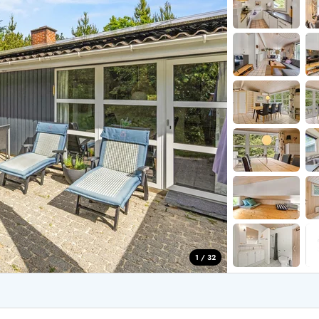
aus für 2 Personen
Ferienhäuser im
aus für 4 Personen
Ferienhäuser üb
aus für 6 Personen
Ferienhäuser übe
ande
Ferienhäuser Sondervig
äuser Ho
Ferienhäuser in
äuser Houstrup
Ferienhäuser R
äuser Houvig
Ferienhäuser am
user auf Holmsland Klit
Ferienhäuser So
äuser in Holmsland
Ferienhäuser Sk
äuser Hvide Sande
Ferienhäuser in
äuser Jegum
Ferienhäuser Ved
äuser Klegod
Ferienhäuser Vej
äuser Lodbjerg Hede
Ferienhäuser Ve
user Nr. Lyngvig
1 / 32
e bei uns