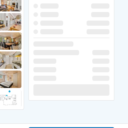
 Winter
er Weihnachten
r Silvester
 Nymindegab
ömö
 Ringköbing Fjord
ndervig
odbjerge
 Thorsminde
erso Klit
ers Strand
ster Husby