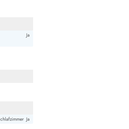
ide Sande
Das Team im Hintergrund
Ja
Schlafzimmer
Ja