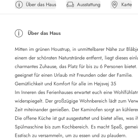
Über das Haus
Ausstattung
Karte
Öffnungszeiten
Anreise
Abreise
Ferienhaus ABC
Über das Haus
Häufige Fragen zur Buchung
Nebenkosten (Strom, Wasser usw...)
Mitten im grünen Houstrup, in unmittelbarer Nähe zur Blåb
Verleihservice
Reisescheckliste
einem der schönsten Naturstrände entfernt, liegt dieses ei
Endreinigung
charmantes Zuhause, das Platz für bis zu 6 Personen biete
Gutschein
geeignet für einen Urlaub mit Freunden oder der Familie.
Frühbucher
Gemütlichkeit und Komfort für alle im Højsvej 35
Mietbedingungen
Im Inneren des Ferienhauses erwartet euch eine Wohlfühla
Info
widerspiegelt. Der großzügige Wohnbereich lädt zum Verw
Reiseführer Dänemark
Tipps für Urlaub in Dänemark
Zeit miteinander genießen. Der Kaminofen sorgt an kühler
Wetter in Dänemark
Die offene Küche ist gut ausgestattet und bietet alles, was 
Saisonzeiten
Spülmaschine bis zum Kochbereich. Es macht Spaß, gemei
Badesicherheit im Meer
Esstisch zu versammeln, um zu essen und zu plaudern.