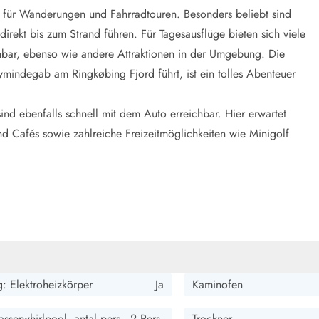
l für Wanderungen und Fahrradtouren. Besonders beliebt sind
irekt bis zum Strand führen. Für Tagesausflüge bieten sich viele
ichbar, ebenso wie andere Attraktionen in der Umgebung. Die
Nymindegab am Ringkøbing Fjord führt, ist ein tolles Abenteuer
nd ebenfalls schnell mit dem Auto erreichbar. Hier erwartet
nd Cafés sowie zahlreiche Freizeitmöglichkeiten wie Minigolf
: Elektroheizkörper
Ja
Kaminofen
sserwhirlpool, antal pers.
2 Pers.
Trockner