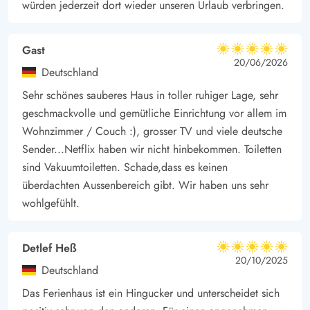
würden jederzeit dort wieder unseren Urlaub verbringen.
Gast
5 von 5
5 von 5
5 out of 5
20/06/2026
Deutschland
Sehr schönes sauberes Haus in toller ruhiger Lage, sehr
geschmackvolle und gemütliche Einrichtung vor allem im
Wohnzimmer / Couch :), grosser TV und viele deutsche
Sender...Netflix haben wir nicht hinbekommen. Toiletten
sind Vakuumtoiletten. Schade,dass es keinen
überdachten Aussenbereich gibt. Wir haben uns sehr
wohlgefühlt.
Detlef Heß
5 von 5
5 von 5
5 out of 5
20/10/2025
Deutschland
Das Ferienhaus ist ein Hingucker und unterscheidet sich