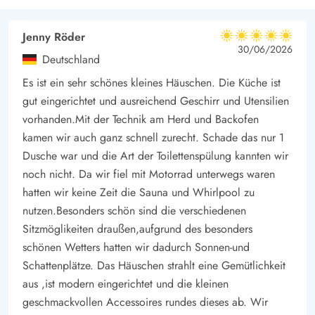
für entspannte Stunden am Meer. Genießt die frische Brise und
Jenny Röder
das beruhigende Rauschen der Wellen, während ihr euch in
5 von 5
5 von 5
5 out of 5
30/06/2026
der Sonne entspannt oder bei einem Spaziergang entlang der
Deutschland
Küste neue Energie tankt.
Es ist ein sehr schönes kleines Häuschen. Die Küche ist
Für alle, die gerne die regionale Küche kennenlernen oder
gut eingerichtet und ausreichend Geschirr und Utensilien
frische Zutaten für eigene kulinarische Kreationen besorgen
vorhanden.Mit der Technik am Herd und Backofen
möchten, ist der nächste Supermarkt nur 3,4 km entfernt. So
kamen wir auch ganz schnell zurecht. Schade das nur 1
Dusche war und die Art der Toilettenspülung kannten wir
könnt ihr jederzeit schnell und bequem alles holen, was ihr für
noch nicht. Da wir fiel mit Motorrad unterwegs waren
ein gelungenes Urlaubserlebnis braucht. Sei es für ein leckeres
hatten wir keine Zeit die Sauna und Whirlpool zu
Abendessen oder für eine spontane Shoppingtour.
nutzen.Besonders schön sind die verschiedenen
Sitzmöglikeiten draußen,aufgrund des besonders
schönen Wetters hatten wir dadurch Sonnen-und
Schattenplätze. Das Häuschen strahlt eine Gemütlichkeit
aus ,ist modern eingerichtet und die kleinen
geschmackvollen Accessoires rundes dieses ab. Wir