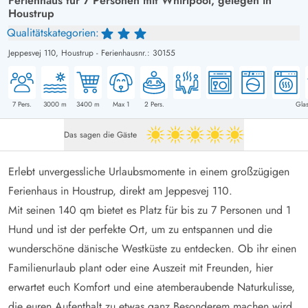
Ferienhaus für 7 Personen mit Whirlpool, gelegen in
Houstrup
Qualitätskategorien:
Jeppesvej 110,
Houstrup
-
Ferienhausnr.: 30155
7
Pers.
3000
m
3400
m
Max 1
2
Pers.
Glas
Das sagen die Gäste
5 von 5
Erlebt unvergessliche Urlaubsmomente in einem großzügigen
Ferienhaus in Houstrup, direkt am Jeppesvej 110.
Mit seinen 140 qm bietet es Platz für bis zu 7 Personen und 1
Hund und ist der perfekte Ort, um zu entspannen und die
wunderschöne dänische Westküste zu entdecken. Ob ihr einen
Familienurlaub plant oder eine Auszeit mit Freunden, hier
erwartet euch Komfort und eine atemberaubende Naturkulisse,
die euren Aufenthalt zu etwas ganz Besonderem machen wird.