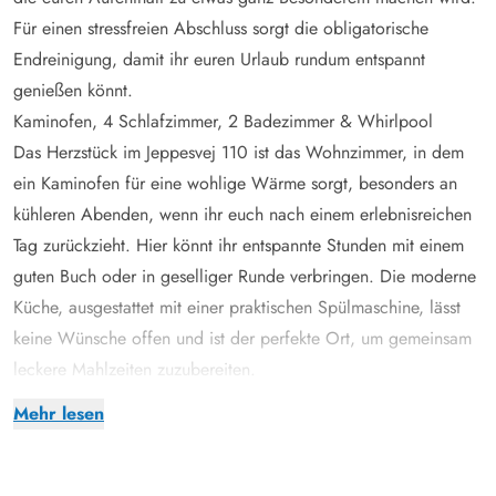
Für einen stressfreien Abschluss sorgt die obligatorische
Endreinigung, damit ihr euren Urlaub rundum entspannt
genießen könnt.
Kaminofen, 4 Schlafzimmer, 2 Badezimmer & Whirlpool
Das Herzstück im Jeppesvej 110 ist das Wohnzimmer, in dem
ein Kaminofen für eine wohlige Wärme sorgt, besonders an
kühleren Abenden, wenn ihr euch nach einem erlebnisreichen
Tag zurückzieht. Hier könnt ihr entspannte Stunden mit einem
guten Buch oder in geselliger Runde verbringen. Die moderne
Küche, ausgestattet mit einer praktischen Spülmaschine, lässt
keine Wünsche offen und ist der perfekte Ort, um gemeinsam
leckere Mahlzeiten zuzubereiten.
Auf 140 qm Wohnfläche warten insgesamt 4 Schlafzimmer auf
Mehr lesen
euch. Mit 2 Doppelbetten und 4 Einzelbetten ist für
erholsamen Schlaf gesorgt. Das Badezimmer bietet mit
Fußbodenheizung und einem Whirlpool zusätzlichen Komfort.