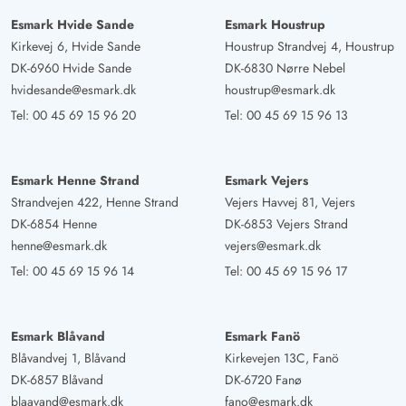
Esmark Hvide Sande
Esmark Houstrup
Kirkevej 6, Hvide Sande
Houstrup Strandvej 4, Houstrup
DK-6960 Hvide Sande
DK-6830 Nørre Nebel
hvidesande@esmark.dk
houstrup@esmark.dk
Tel:
00 45 69 15 96 20
Tel:
00 45 69 15 96 13
Esmark Henne Strand
Esmark Vejers
Strandvejen 422, Henne Strand
Vejers Havvej 81, Vejers
DK-6854 Henne
DK-6853 Vejers Strand
henne@esmark.dk
vejers@esmark.dk
Tel:
00 45 69 15 96 14
Tel:
00 45 69 15 96 17
Esmark Blåvand
Esmark Fanö
Blåvandvej 1, Blåvand
Kirkevejen 13C, Fanö
DK-6857 Blåvand
DK-6720 Fanø
blaavand@esmark.dk
fano@esmark.dk