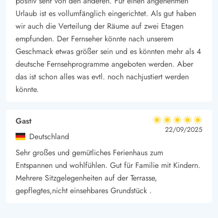
positiv sehr von den anderen. Für einen angenehmen
Urlaub ist es vollumfänglich eingerichtet. Als gut haben
wir auch die Verteilung der Räume auf zwei Etagen
empfunden. Der Fernseher könnte nach unserem
Geschmack etwas größer sein und es könnten mehr als 4
deutsche Fernsehprogramme angeboten werden. Aber
das ist schon alles was evtl. noch nachjustiert werden
könnte.
Gast
5 von 5
5 von 5
5 out of 5
22/09/2025
Deutschland
Sehr großes und gemütliches Ferienhaus zum
Entspannen und wohlfühlen. Gut für Familie mit Kindern.
Mehrere Sitzgelegenheiten auf der Terrasse,
gepflegtes,nicht einsehbares Grundstück .