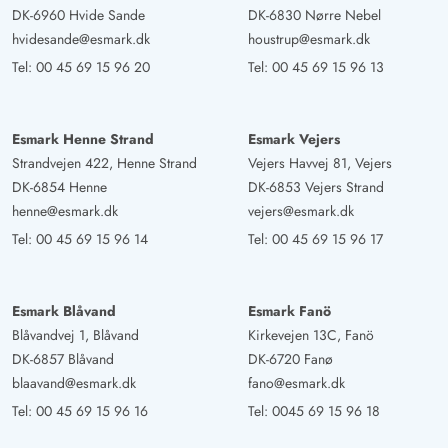
DK-6960 Hvide Sande
DK-6830 Nørre Nebel
hvidesande@esmark.dk
houstrup@esmark.dk
Tel:
00 45 69 15 96 20
Tel:
00 45 69 15 96 13
Esmark Henne Strand
Esmark Vejers
Strandvejen 422, Henne Strand
Vejers Havvej 81, Vejers
DK-6854 Henne
DK-6853 Vejers Strand
henne@esmark.dk
vejers@esmark.dk
Tel:
00 45 69 15 96 14
Tel:
00 45 69 15 96 17
Esmark Blåvand
Esmark Fanö
Blåvandvej 1, Blåvand
Kirkevejen 13C, Fanö
DK-6857 Blåvand
DK-6720 Fanø
blaavand@esmark.dk
fano@esmark.dk
Tel:
00 45 69 15 96 16
Tel:
0045 69 15 96 18