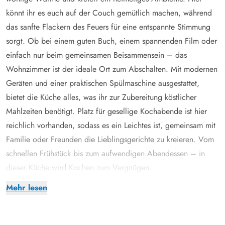
könnt ihr es euch auf der Couch gemütlich machen, während
das sanfte Flackern des Feuers für eine entspannte Stimmung
sorgt. Ob bei einem guten Buch, einem spannenden Film oder
einfach nur beim gemeinsamen Beisammensein – das
Wohnzimmer ist der ideale Ort zum Abschalten. Mit modernen
Geräten und einer praktischen Spülmaschine ausgestattet,
bietet die Küche alles, was ihr zur Zubereitung köstlicher
Mahlzeiten benötigt. Platz für gesellige Kochabende ist hier
reichlich vorhanden, sodass es ein Leichtes ist, gemeinsam mit
Familie oder Freunden die Lieblingsgerichte zu kreieren. Vom
schnellen Frühstück bis zum aufwendigen Abendessen – in
dieser Küche wird Kochen zum Vergnügen.
Die 3 Schlafzimmer des Ferienhauses im Engvejen 39 sorgen
Mehr lesen
für Privatsphäre und dafür, dass ihr voller Energie in den neuen
Tag starten könnt. 2 der Räume sind mit großzügigen
Doppelbetten ausgestattet, während das 3. Schlafzimmer ein