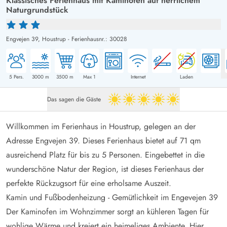
Klassisches Ferienhaus mit Kaminofen auf herrlichem
Naturgrundstück
Engvejen 39,
Houstrup
-
Ferienhausnr.: 30028
5
Pers.
3000
m
3500
m
Max 1
Internet
Laden
Das sagen die Gäste
5 von 5
Willkommen im Ferienhaus in Houstrup, gelegen an der
Adresse Engvejen 39. Dieses Ferienhaus bietet auf 71 qm
ausreichend Platz für bis zu 5 Personen. Eingebettet in die
wunderschöne Natur der Region, ist dieses Ferienhaus der
perfekte Rückzugsort für eine erholsame Auszeit.
Kamin und Fußbodenheizung - Gemütlichkeit im Engevejen 39
Der Kaminofen im Wohnzimmer sorgt an kühleren Tagen für
wohlige Wärme und kreiert ein heimeliges Ambiente. Hier