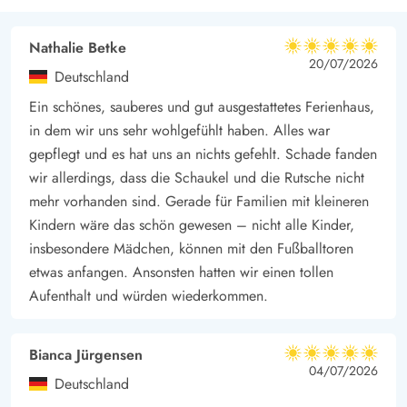
Ferienhaus entfernt und bieten eine bequeme Gelegenheit,
Nathalie Betke
alles Notwendige für den täglichen Bedarf zu besorgen. Ob
5 von 5
5 von 5
5 out of 5
20/07/2026
frische Zutaten für ein gemeinsames Abendessen oder kleine
Deutschland
Souvenirs und Erinnerungsstücke, in den örtlichen Geschäften
Ein schönes, sauberes und gut ausgestattetes Ferienhaus,
findet ihr eine Vielzahl an Angeboten. Diese gute Anbindung
in dem wir uns sehr wohlgefühlt haben. Alles war
ermöglicht es, spontane Einkaufsbummel in den Tagesablauf
gepflegt und es hat uns an nichts gefehlt. Schade fanden
einzubauen, ohne weite Wege zurücklegen zu müssen.
wir allerdings, dass die Schaukel und die Rutsche nicht
mehr vorhanden sind. Gerade für Familien mit kleineren
Kindern wäre das schön gewesen – nicht alle Kinder,
insbesondere Mädchen, können mit den Fußballtoren
etwas anfangen. Ansonsten hatten wir einen tollen
Aufenthalt und würden wiederkommen.
Bianca Jürgensen
5 von 5
5 von 5
5 out of 5
04/07/2026
Deutschland