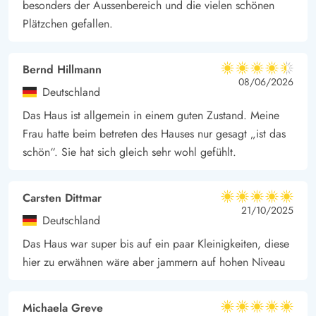
besonders der Aussenbereich und die vielen schönen
In ca. 10 km erreicht ihr die Küste, wo ihr entspannte Tage am
Plätzchen gefallen.
Meer verbringen könnt. Auch Einkäufe lassen sich bequem
erledigen, denn in nur 850 Metern Entfernung findet ihr
Bernd Hillmann
4.5 von 5
Geschäfte für den täglichen Bedarf.
4.5 von 5
4.5 out of 5
08/06/2026
Deutschland
Jegum Ferieland ist ein ideales Urlaubsziel für Familien. Die
Das Haus ist allgemein in einem guten Zustand. Meine
Region bietet eine Vielzahl an kinderfreundlichen Aktivitäten
Frau hatte beim betreten des Hauses nur gesagt „ist das
und Einrichtungen. Es gibt gut ausgestattete Spielplätze,
schön“. Sie hat sich gleich sehr wohl gefühlt.
Minigolfanlagen und Sportplätze, auf denen ihr Fußball oder
Tennis spielen könnt. Ein besonderes Highlight für die Kleinen
ist der nahegelegene Blåvand Zoo, in dem exotische Tiere und
Carsten Dittmar
5 von 5
5 von 5
5 out of 5
21/10/2025
aufregende Attraktionen warten. Für größere Ausflüge bietet
Deutschland
sich ein Besuch im Legoland Billund oder im Givskud Zoo an,
Das Haus war super bis auf ein paar Kleinigkeiten, diese
die beide etwa 1 Stunde entfernt liegen.
hier zu erwähnen wäre aber jammern auf hohen Niveau
Michaela Greve
5 von 5