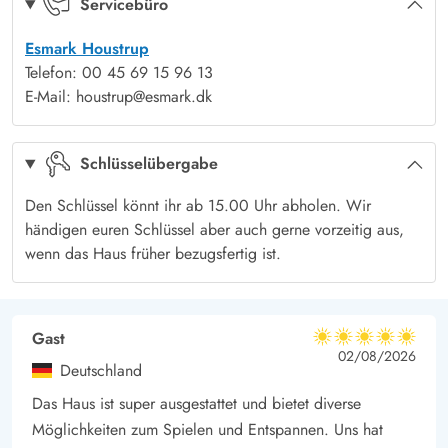
Servicebüro
zu jeder Jahreszeit angenehm temperiert ist.
Esmark Houstrup
Sonne tanken und entspannen auf der offenen Terrasse vom
Telefon: 00 45 69 15 96 13
Solbærvangen 9
E-Mail: houstrup@esmark.dk
Das Ferienhaus in Jegum Ferieland bietet verschiedene
Terrassenarten, darunter eine offene, eine abgeschirmte und
Schlüsselübergabe
eine überdachte Terrasse. Auf dem großzügigen
Rasengrundstück lässt es sich wunderbar entspannen und die
Den Schlüssel könnt ihr ab 15.00 Uhr abholen. Wir
Kinder haben ausreichend Platz zum Spielen. Eine
händigen euren Schlüssel aber auch gerne vorzeitig aus,
Außendusche, die von April bis Oktober genutzt werden kann,
wenn das Haus früher bezugsfertig ist.
sorgt für zusätzliche Erfrischung. Für das besondere
Naturerlebnis könnt ihr den Shelter und die Feuerstelle im
Garten nutzen und den Abend am Lagerfeuer ausklingen
Gast
5 von 5
5 von 5
5 out of 5
02/08/2026
lassen.
Deutschland
Zudem ist auch euer vierbeiniger Freund herzlich willkommen
Das Haus ist super ausgestattet und bietet diverse
– bis zu 2 Hunde sind im Ferienhaus erlaubt.
Möglichkeiten zum Spielen und Entspannen. Uns hat
Freizeit und Abenteuer für die ganze Familie