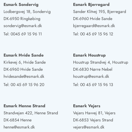
Esmark Sondervig
Esmark Bjerregard
Lodbergsvej 18, Sondervig
Sønder Klitvej 195, Bjerregard
DK-6950 Ringkøbing
DK-6960 Hvide Sande
sondervig@esmark.dk
bjerregaard@esmark.dk
Tel:
0045 69 15 96 11
Tel:
00 45 69 15 96 12
Esmark Hvide Sande
Esmark Houstrup
Kirkevej 6, Hvide Sande
Houstrup Strandvej 4, Houstrup
DK-6960 Hvide Sande
DK-6830 Nørre Nebel
hvidesande@esmark.dk
houstrup@esmark.dk
Tel:
00 45 69 15 96 20
Tel:
00 45 69 15 96 13
Esmark Henne Strand
Esmark Vejers
Strandvejen 422, Henne Strand
Vejers Havvej 81, Vejers
DK-6854 Henne
DK-6853 Vejers Strand
henne@esmark.dk
vejers@esmark.dk