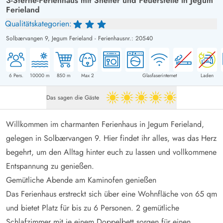
3-Sterne-Ferienhaus mit Shelter und Feuerstelle in Jegum
Ferieland
Qualitätskategorien:
Solbærvangen 9,
Jegum Ferieland
-
Ferienhausnr.: 20540
6
Pers.
10000
m
850
m
Max 2
Glasfaserinternet
Laden
Das sagen die Gäste
5 von 5
Willkommen im charmanten Ferienhaus in Jegum Ferieland,
gelegen in Solbærvangen 9. Hier findet ihr alles, was das Herz
begehrt, um den Alltag hinter euch zu lassen und vollkommene
Entspannung zu genießen.
Gemütliche Abende am Kaminofen genießen
Das Ferienhaus erstreckt sich über eine Wohnfläche von 65 qm
und bietet Platz für bis zu 6 Personen. 2 gemütliche
Schlafzimmer mit je einem Doppelbett sorgen für einen