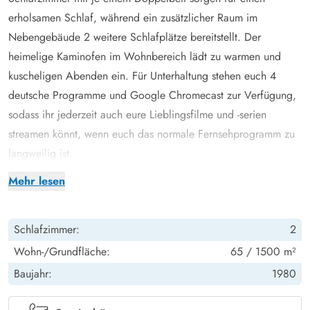
erholsamen Schlaf, während ein zusätzlicher Raum im
Nebengebäude 2 weitere Schlafplätze bereitstellt. Der
heimelige Kaminofen im Wohnbereich lädt zu warmen und
kuscheligen Abenden ein. Für Unterhaltung stehen euch 4
deutsche Programme und Google Chromecast zur Verfügung,
sodass ihr jederzeit auch eure Lieblingsfilme und -serien
streamen könnt, wenn euch das normale Fernsehprogramm zu
langweilig ist.
Die moderne Küche ist mit einer Spülmaschine ausgestattet, um
Mehr lesen
euch den Abwasch zu erleichtern. Hier könnt ihr nach
Herzenslust kochen und eure Lieblingsgerichte zaubern. Dank
Schlafzimmer:
2
der Fußbodenheizung im Badezimmer startet ihr jeden Morgen
bequem und mit warmen Füssen in den Tag. Eine
Wohn-/Grundfläche:
65 / 1500 m²
Waschmaschine steht ebenfalls zur Verfügung, damit ihr eure
Baujahr:
1980
Garderobe problemlos auffrischen könnt.
Eine Luft-zu-Luft-Wärmepumpe sorgt dafür, dass das Ferienhaus