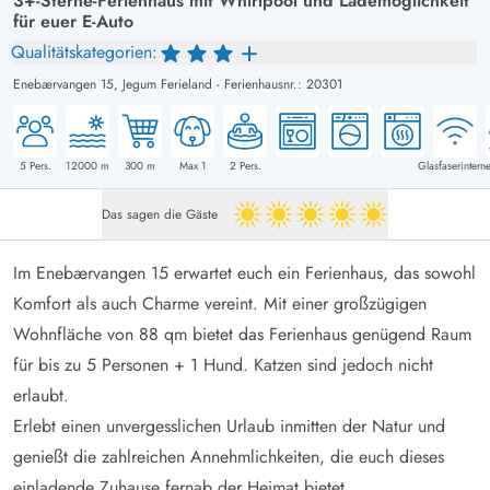
3+-Sterne-Ferienhaus mit Whirlpool und Lademöglichkeit
für euer E-Auto
Qualitätskategorien:
Enebærvangen 15,
Jegum Ferieland
-
Ferienhausnr.: 20301
5
Pers.
12000
m
300
m
Max 1
2
Pers.
Glasfaserinterne
Das sagen die Gäste
5 von 5
Im Enebærvangen 15 erwartet euch ein Ferienhaus, das sowohl
Komfort als auch Charme vereint. Mit einer großzügigen
Wohnfläche von 88 qm bietet das Ferienhaus genügend Raum
für bis zu 5 Personen + 1 Hund. Katzen sind jedoch nicht
erlaubt.
Erlebt einen unvergesslichen Urlaub inmitten der Natur und
genießt die zahlreichen Annehmlichkeiten, die euch dieses
einladende Zuhause fernab der Heimat bietet.