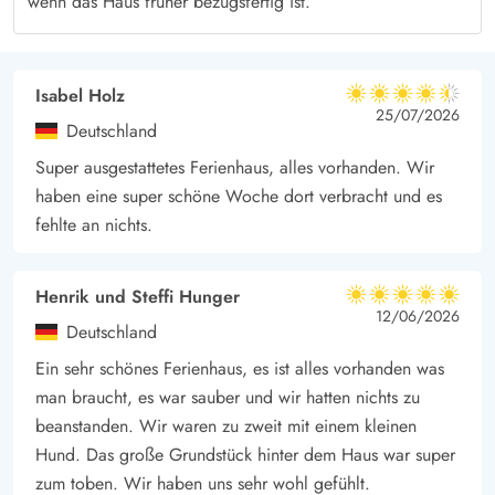
wenn das Haus früher bezugsfertig ist.
abgeschirmten, einer geschlossenen und einer überdachten
Terrasse, die euch wetterunabhängig die Möglichkeit geben,
die frische Luft zu genießen. Ob beim morgendlichen Kaffee,
Isabel Holz
4.5 von 5
4.5 von 5
4.5 out of 5
25/07/2026
beim Lesen eines guten Buches oder beim abendlichen Glas
Deutschland
Wein – jede Terrasse schafft eine angenehme und private
Super ausgestattetes Ferienhaus, alles vorhanden. Wir
Atmosphäre für eure persönlichen Ruhepausen.
haben eine super schöne Woche dort verbracht und es
Ein Grill ist ebenfalls im Außenbereich vorhanden und bietet
fehlte an nichts.
euch die Möglichkeit, kulinarische Highlights direkt unter
freiem Himmel zu zaubern. Egal ob Fleisch, Fisch oder
Henrik und Steffi Hunger
5 von 5
Gemüse – hier könnt ihr verschiedenste Leckereien gemeinsam
5 von 5
5 out of 5
12/06/2026
Deutschland
zubereiten und die Mahlzeiten im Freien genießen.
Ein sehr schönes Ferienhaus, es ist alles vorhanden was
Ihr müsst euch keine Sorgen um die Aufladung eures
man braucht, es war sauber und wir hatten nichts zu
Elektroautos machen. Ein moderner Ladeanschluss steht euch
beanstanden. Wir waren zu zweit mit einem kleinen
direkt auf dem Grundstück zur Verfügung, sodass ihr bequem
Hund. Das große Grundstück hinter dem Haus war super
und flexibel euer E-Auto aufladen könnt.
zum toben. Wir haben uns sehr wohl gefühlt.
Jegum Ferieland – Gute Lage in natürlicher Umgebung