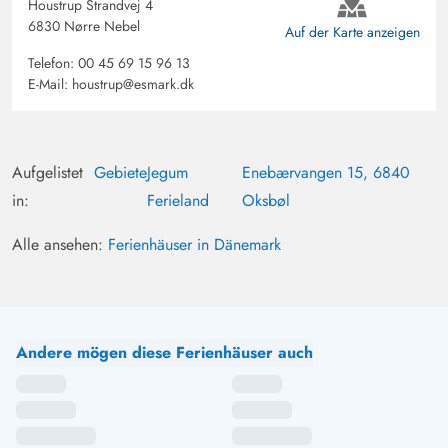
Houstrup Strandvej 4
Einrichtung entsprechend zu 100% der Beschreibung.
6830 Nørre Nebel
Auf der Karte anzeigen
Wir haben uns sehr wohlgefühlt. Wir kommen gerne
wieder. P.S.: einziger Verbesserungsvorschlag wären
Telefon:
00 45 69 15 96 13
E-Mail:
houstrup@esmark.dk
Spielgeräte für Kinder.
Aufgelistet
Gebiete
Jegum
Enebærvangen 15, 6840
in:
Ferieland
Oksbøl
Alle ansehen:
Ferienhäuser in Dänemark
Andere mögen diese Ferienhäuser auch