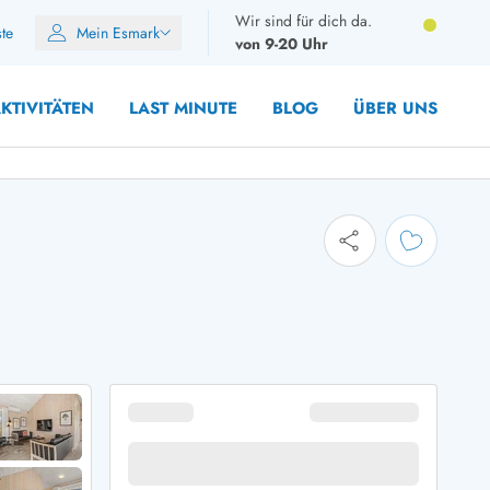
Wir sind für dich da.
ste
Mein Esmark
von 9-20 Uhr
KTIVITÄTEN
LAST MINUTE
BLOG
ÜBER UNS
8 Personen
10 Personen
12 Personen
14 Personen
Gruppen
Frühjahr
m Sommer
Herbst