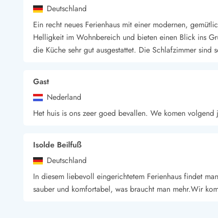
Deutschland
Wandern in Dänemark
Wasserski in Dänemark
Ein recht neues Ferienhaus mit einer modernen, gemütlic
Segeln in Dänemark
Helligkeit im Wohnbereich und bieten einen Blick ins G
Kultur in Dänemark
die Küche sehr gut ausgestattet. Die Schlafzimmer sind 
Historische Museen
Sehenswürdigkeiten
Kunstmuseen
Gast
Kunsthandwerk und Galerien
Nederland
Essen und Trinken
Het huis is ons zeer goed bevallen. We komen volgend j
Einkaufen und Shopping
Weihnachten in Dänemark
Heiraten in Dänemark
Isolde Beilfuß
Wikinger in Dänemark
Deutschland
Hygge
Pyt
In diesem liebevoll eingerichtetem Ferienhaus findet man
sauber und komfortabel, was braucht man mehr.Wir ko