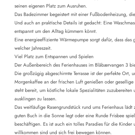
Naturschutz
seinen eigenen Platz zum Ausruhen.
Webcam Dänemark
Das Badezimmer begeistert mit einer Fußbodenheizung, di
Ferienhauskatalog
Fotowettbewerb
Und auch an praktische Details ist gedacht: Eine Waschmasc
Karte
entspannt um den Alltag kümmern könnt.
Vorteile bei uns
Eine energieeffiziente Wärmepumpe sorgt dafür, dass das 
Reisecurity
welcher Jahreszeit.
Esmark KidsVIP
Viel Platz zum Entspannen und Spielen
Esmark VIP - Partnervorteile und Rabatte
Der Außenbereich des Ferienhauses im Blåbærvangen 3 biete
Preisgarantie
Keine Kaution
Die großzügig abgeschirmte Terrasse ist der perfekte Ort, 
Gästebewertungen
Morgenkaffee an der frischen Luft genießen oder gesellige 
Gratis WLAN
steht bereit, um köstliche lokale Spezialitäten zuzubereit
Rabatt
ausklingen zu lassen.
We love people
Das weitläufige Rasengrundstück rund ums Ferienhaus lädt 
guten Buch in die Sonne legt oder eine Runde Frisbee spiel
Freizeit
Esmark VIP Partnervorteile
beschäftigen. Es ist auch ein tolles Paradies für die Kinder
Esmark KidsVIP
willkommen sind und sich frei bewegen können.