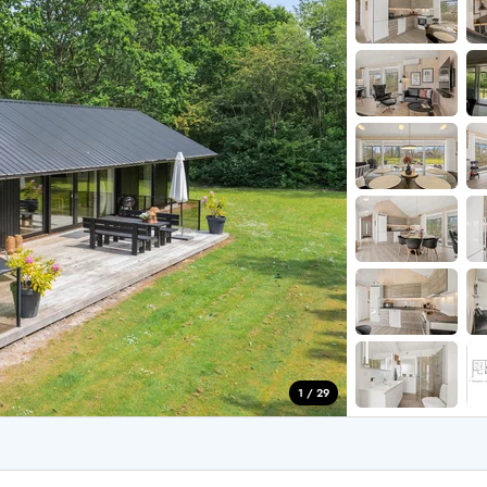
aus für 2 Personen
Ferienhäuser im
aus für 4 Personen
Ferienhäuser üb
aus für 6 Personen
Ferienhäuser übe
ande
Ferienhäuser Sondervig
äuser Ho
Ferienhäuser in
äuser Houstrup
Ferienhäuser R
äuser Houvig
Ferienhäuser am
user auf Holmsland Klit
Ferienhäuser So
äuser in Holmsland
Ferienhäuser Sk
äuser Hvide Sande
Ferienhäuser in
äuser Jegum
Ferienhäuser Ved
äuser Klegod
Ferienhäuser Vej
äuser Lodbjerg Hede
Ferienhäuser Ve
user Nr. Lyngvig
1 / 29
e bei uns