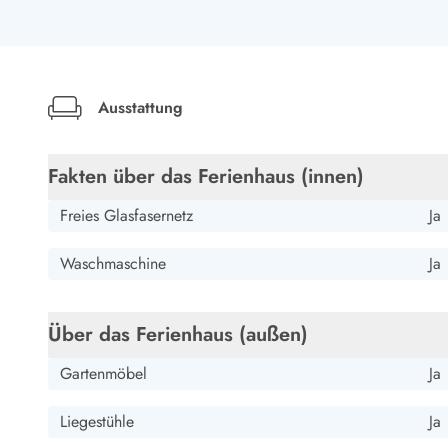
Esmark Bjerregard
Esmark Sondervig
Esmark Houstrup
Esmark Fanö
E
Kontakt & Öffnungszeiten
Qualität seit 1965
Über uns
Nachhaltigkeit
Ausstattung
Das sagen unsere Gäste
Newsletter
Sponsoren - Esmark unterstützt
Fakten über das Ferienhaus (innen)
Mietbedingungen
Freies Glasfasernetz
Ja
Datenschutzerklärung
Impressum
Waschmaschine
Ja
Presse
Über das Ferienhaus (außen)
Gartenmöbel
Ja
Liegestühle
Ja