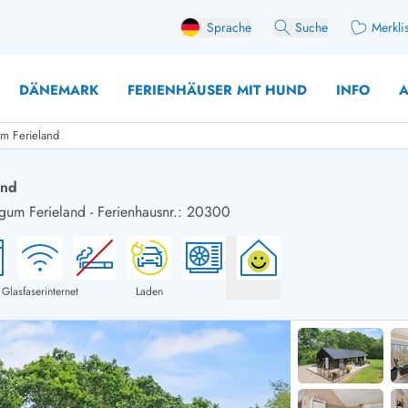
Sprache
Suche
Merkli
DÄNEMARK
FERIENHÄUSER MIT HUND
INFO
A
um Ferieland
and
egum Ferieland
-
Ferienhausnr.: 20300
 mit Hund
äuser mit Sonntagswechsel
Ferienhaus für 
user für Angler
Ferienhaus für 
user mit Aktivitätsraum
Ferienhaus für 
Glasfaserinternet
Laden
user mit Ladestation (E-Auto)
Ferienhaus für 
äuser mit Kaminofen
Ferienhaus für 
user mit Kindern
Ferienhäuser im 
rienhäuser
Ferienhäuser i
äuser mit Nebensaionrabatt
Ferienhäuser im 