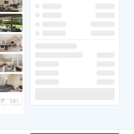
 Winter
er Weihnachten
r Silvester
 Nymindegab
ömö
 Ringköbing Fjord
ndervig
odbjerge
 Thorsminde
erso Klit
ers Strand
ster Husby