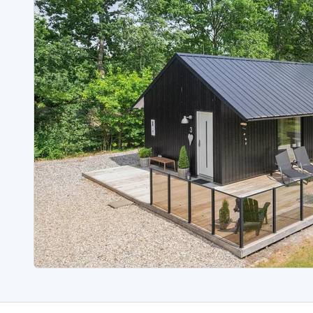
Ferienhäuser mit Whirlpool
Ferienh
Ferienhäuser mit Freitagswechsel
Ferienh
Ferienhäuser mit Samstagswechsel
Ferienh
Ferienhäuser Bjerregard
Ferienhäuser Blavand
Ferienhäuser Hvide S
Ferienhäuser Argab
Ferienh
Ferienhäuser in Arrild
Ferienh
Ferienhäuser Bjerregard
Ferienh
Ferienhäuser Blavand
Ferienhä
Ferienhäuser Bork Havn
Ferienh
Ferienhäuser Fjand
Ferienh
Ferienhäuser Fanö
Ferienh
Ferienhäuser Graerup Strand
Ferienh
Ferienhäuser Haurvig
Ferienh
Ferienhäuser Henne Strand
Ferienhä
Esmark Reisecurity
Esmark KidsVIP
Esmark VIP Partnervorteile
Vorteil
Praktische Informationen