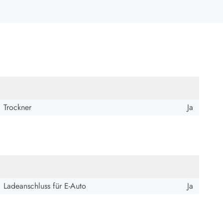
ide Sande
Das Team im Hintergrund
Trockner
Ja
Ladeanschluss für E-Auto
Ja