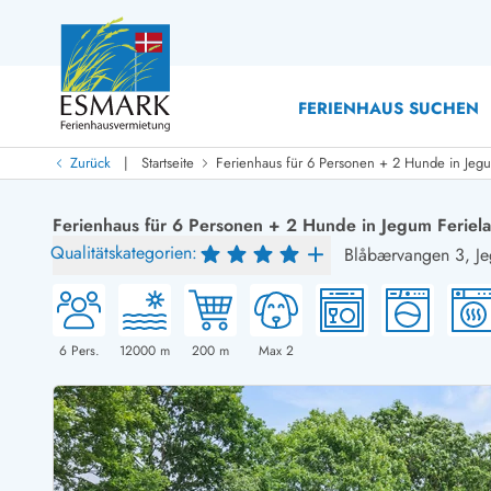
FERIENHAUS SUCHEN
|
Zurück
Startseite
Ferienhaus für 6 Personen + 2 Hunde in Jeg
Last Minute
Last Minute
Ferienhaus für 6 Personen + 2 Hunde in Jegum Feriel
Neu bei uns!
Qualitätskategorien:
Blåbærvangen 3,
J
Neue Ferienhäuser bei ESMARK
Ferienhäuser mit Pool
Ferienhäuser
Neurenovierte Ferienhäuser
Ferienh
Ferienhäuser mit Endreinigung inklusive
Ferienhä
Ferienhäuser dicht am Strand
Ferienhä
6
Pers.
12000
m
200
m
Max 2
Ferienhäuser mit Internet
Ferienhä
Ferienhäuser neu gebaut
Ferienh
Ferienhäuser mit Sauna
Ferienhä
Ferienhäuser Nicht-Raucher
Luxus Fe
Ferienhäuser mit Aussicht
Ferienh