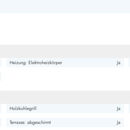
smark Blavand
Esmark Vejers
Esmark Henne
Esmark Römö
Esmark Hv
Heizung: Elektroheizkörper
Ja
Holzkohlegrill
Ja
Terrasse: abgeschirmt
Ja