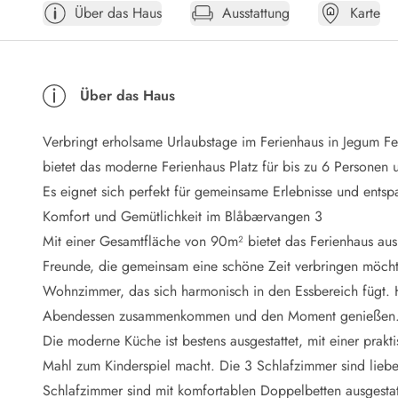
Über das Haus
Ausstattung
Karte
Öffnungszeiten
Anreise
Abreise
Ferienhaus ABC
Über das Haus
Häufige Fragen zur Buchung
Nebenkosten (Strom, Wasser usw...)
Verbringt erholsame Urlaubstage im Ferienhaus in Jegum F
Verleihservice
Reisescheckliste
bietet das moderne Ferienhaus Platz für bis zu 6 Personen
Endreinigung
Es eignet sich perfekt für gemeinsame Erlebnisse und entspa
Gutschein
Komfort und Gemütlichkeit im Blåbærvangen 3
Frühbucher
Mit einer Gesamtfläche von 90m² bietet das Ferienhaus ausr
Mietbedingungen
Freunde, die gemeinsam eine schöne Zeit verbringen möcht
Info
Wohnzimmer, das sich harmonisch in den Essbereich fügt. 
Reiseführer Dänemark
Tipps für Urlaub in Dänemark
Abendessen zusammenkommen und den Moment genießen
Wetter in Dänemark
Die moderne Küche ist bestens ausgestattet, mit einer pra
Saisonzeiten
Mahl zum Kinderspiel macht. Die 3 Schlafzimmer sind liebe
Badesicherheit im Meer
Schlafzimmer sind mit komfortablen Doppelbetten ausgestatt