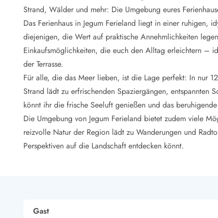
LEGOLAND® Rabatt
Strand, Wälder und mehr: Die Umgebung eures Ferienhaus
Urlaub mit Kindern
Das Ferienhaus in Jegum Ferieland liegt in einer ruhigen, 
Urlaub mit Hund
diejenigen, die Wert auf praktische Annehmlichkeiten lege
Urlaub am Strand
Einkaufsmöglichkeiten, die euch den Alltag erleichtern – i
Urlaub in der Natur
Finde Bernstein am Strand
der Terrasse.
Indoorspielländer in Dänemark
Für alle, die das Meer lieben, ist die Lage perfekt: In nur
Zoos und Tierparks in Dänemark
Strand lädt zu erfrischenden Spaziergängen, entspannten S
Freizeitparks in Dänemark
könnt ihr die frische Seeluft genießen und das beruhigend
Sport
Die Umgebung von Jegum Ferieland bietet zudem viele Mögli
Angeln in Dänemark
reizvolle Natur der Region lädt zu Wanderungen und Radto
Bowling in Dänemark
Minigolf spielen in Dänemark
Perspektiven auf die Landschaft entdecken könnt.
Schwimmhallen und Badeländer
Golfen in Dänemark
Fitnesscenter in Dänemark
Fahrradfahren in Dänemark
Reiten in Dänemark
Gast
Surfen in Dänemark