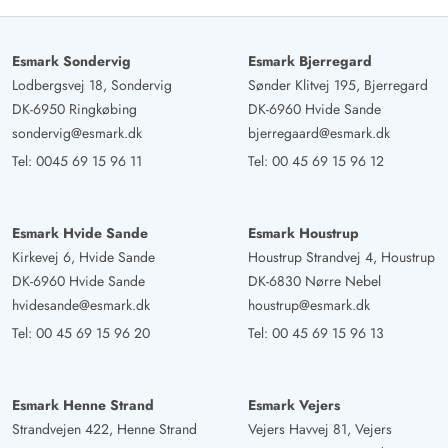
Sitzmöglichkeiten und ausreichend Liegen. Ausserdem
einen neuen Anbau in dem nagelneue Liegen-und
Esmark Sondervig
Esmark Bjerregard
Stuhlauflagen und der Grill untergebracht sind. Sogar
Lodbergsvej 18, Sondervig
Sønder Klitvej 195, Bjerregard
Platz für die Fahrräder gibt es darin. Das Ferienhaus ist
DK-6950 Ringkøbing
DK-6960 Hvide Sande
liebevoll eingerichtet und in der Küche ist alles
sondervig@esmark.dk
bjerregaard@esmark.dk
vorhanden. Das Haus ist für 2-4 Personen geeignet.
Tel:
0045 69 15 96 11
Tel:
00 45 69 15 96 12
Auch die nur 3 deutschen Fernsehprogramme
empfanden wir als Vorteil. So haben wir die Urlaubszeit
lieber am Strand, in der schönen Umgebung und auf der
Esmark Hvide Sande
Esmark Houstrup
Terrasse verbracht. Wir würden dieses Haus immer
Kirkevej 6, Hvide Sande
Houstrup Strandvej 4, Houstrup
wieder buchen.
DK-6960 Hvide Sande
DK-6830 Nørre Nebel
hvidesande@esmark.dk
houstrup@esmark.dk
Tel:
00 45 69 15 96 20
Tel:
00 45 69 15 96 13
Gast
4 von 5
4 von 5
4 out of 5
30/03/2025
Deutschland
Schönes Ferienhaus und geschmackvoll eingerichtet .
Esmark Henne Strand
Esmark Vejers
Das übliche Küchenequipment war vorhanden. Die
Strandvejen 422, Henne Strand
Vejers Havvej 81, Vejers