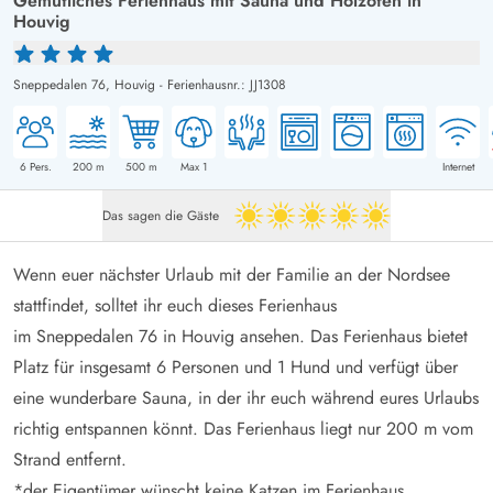
Gemütliches Ferienhaus mit Sauna und Holzofen in
Houvig
Sneppedalen 76,
Houvig
-
Ferienhausnr.: JJ1308
6
Pers.
200
m
500
m
Max 1
Internet
Das sagen die Gäste
5 von 5
Wenn euer nächster Urlaub mit der Familie an der Nordsee
stattfindet, solltet ihr euch dieses Ferienhaus
im Sneppedalen 76 in Houvig ansehen. Das Ferienhaus bietet
Platz für insgesamt 6 Personen und 1 Hund und verfügt über
eine wunderbare Sauna, in der ihr euch während eures Urlaubs
richtig entspannen könnt. Das Ferienhaus liegt nur 200 m vom
Strand entfernt.
*der Eigentümer wünscht keine Katzen im Ferienhaus