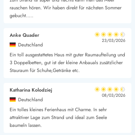
rauschen hören. Wir haben direkt für nächsten Sommer
gebucht.....
Anke Quader
4.5 von 5
4.5 von 5
4.5 out of 5
23/03/2026
Deutschland
Ein toll ausgestattetes Haus mit guter Raumaufteilung und
3 Doppelbetten, gut ist der kleine Anbauals zusätzlicher
Stauraum für Schuhe,Getränke etc.
Katharina Kolodziej
4.5 von 5
4.5 von 5
4.5 out of 5
08/03/2026
Deutschland
Ein tolles kleines Ferienhaus mit Charme. In sehr
attraktiver Lage zum Strand und ideal zum Seele
baumeln lassen.