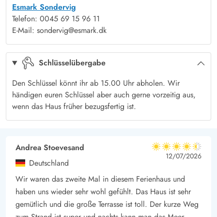
Esmark Sondervig
ihr eure Zehen im Sand habt. Ihr könnt Sandburgen bauen,
Telefon: 0045 69 15 96 11
schwimmen und lange Spaziergänge am Wasser unternehmen.
E-Mail: sondervig@esmark.dk
Søndervig liegt in der Nähe des Ferienhauses wo ihr
Supermärkte, Fachgeschäfte und diverse Restaurants findet.
Schlüsselübergabe
Den Schlüssel könnt ihr ab 15.00 Uhr abholen. Wir
händigen euren Schlüssel aber auch gerne vorzeitig aus,
wenn das Haus früher bezugsfertig ist.
Andrea Stoevesand
4.5 von 5
4.5 von 5
4.5 out of 5
12/07/2026
Deutschland
Wir waren das zweite Mal in diesem Ferienhaus und
haben uns wieder sehr wohl gefühlt. Das Haus ist sehr
gemütlich und die große Terrasse ist toll. Der kurze Weg
zum Strand ist super und nachts kann man das Meer