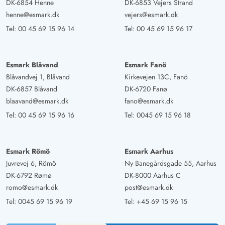
DK-6854 Henne
DK-6853 Vejers Strand
Außensauna war herrlich und wir haben uns insgesamt
henne@esmark.dk
vejers@esmark.dk
sehr wohl in diesem Haus gefühlt.
Tel:
00 45 69 15 96 14
Tel:
00 45 69 15 96 17
Marten Huß
5 von 5
5 von 5
5 out of 5
10/03/2025
Deutschland
Esmark Blåvand
Esmark Fanö
Blåvandvej 1, Blåvand
Kirkevejen 13C, Fanö
Die Wohnung hat eine super zentrale Lage, jedoch hat
DK-6857 Blåvand
DK-6720 Fanø
man auch eine gute Privatsphäre. An der Wohnung gab
blaavand@esmark.dk
fano@esmark.dk
es nichts auszusetzen!
Tel:
00 45 69 15 96 16
Tel:
0045 69 15 96 18
Nina Schmidt
5 von 5
5 von 5
5 out of 5
03/03/2025
Esmark Römö
Esmark Aarhus
Deutschland
Juvrevej 6, Römö
Ny Banegårdsgade 55, Aarhus
Gemütliches Haus im Dünenvorland von Houvig. Perfekt
DK-6792 Rømø
DK-8000 Aarhus C
für 2-4 Personen mit Hund, toller Tisch dicht am Ofen,
romo@esmark.dk
post@esmark.dk
bequemes Sofa, tolles Bad und vor allem eine
Tel:
0045 69 15 96 19
Tel:
+45 69 15 96 15
großartige Sauna. Der Strand ist in fünf Minuten