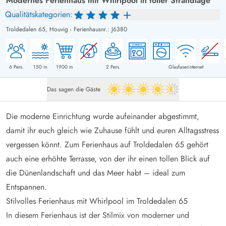
Modernes Ferienhaus mit Whirlpool in toller Strandlage
Qualitätskategorien:
Troldedalen 65,
Houvig
-
Ferienhausnr.: J6380
6
Pers.
150
m
1900
m
2
Pers.
Glasfaserinternet
Das sagen die Gäste
4.5 von 5
Die moderne Einrichtung wurde aufeinander abgestimmt,
damit ihr euch gleich wie Zuhause fühlt und euren Alltagsstress
vergessen könnt. Zum Ferienhaus auf Troldedalen 65 gehört
auch eine erhöhte Terrasse, von der ihr einen tollen Blick auf
die Dünenlandschaft und das Meer habt – ideal zum
Entspannen.
Stilvolles Ferienhaus mit Whirlpool im Troldedalen 65
In diesem Ferienhaus ist der Stilmix von moderner und