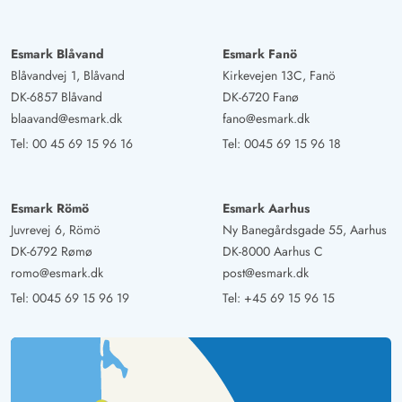
Esmark Blåvand
Esmark Fanö
Blåvandvej 1, Blåvand
Kirkevejen 13C, Fanö
DK-6857 Blåvand
DK-6720 Fanø
blaavand@esmark.dk
fano@esmark.dk
Tel:
00 45 69 15 96 16
Tel:
0045 69 15 96 18
Esmark Römö
Esmark Aarhus
Juvrevej 6, Römö
Ny Banegårdsgade 55, Aarhus
DK-6792 Rømø
DK-8000 Aarhus C
romo@esmark.dk
post@esmark.dk
Tel:
0045 69 15 96 19
Tel:
+45 69 15 96 15