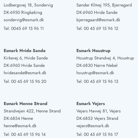
Lodbergsvej 18, Sondervig
Sønder Klitvej 195, Bjerregard
DK-6950 Ringkøbing
DK-6960 Hvide Sande
sondervig@esmark.dk
bjerregaard@esmark.dk
Tel:
0045 69 15 96 11
Tel:
00 45 69 15 96 12
Esmark Hvide Sande
Esmark Houstrup
Kirkevej 6, Hvide Sande
Houstrup Strandvej 4, Houstrup
DK-6960 Hvide Sande
DK-6830 Nørre Nebel
hvidesande@esmark.dk
houstrup@esmark.dk
Tel:
00 45 69 15 96 20
Tel:
00 45 69 15 96 13
Esmark Henne Strand
Esmark Vejers
Strandvejen 422, Henne Strand
Vejers Havvej 81, Vejers
DK-6854 Henne
DK-6853 Vejers Strand
henne@esmark.dk
vejers@esmark.dk
Tel:
00 45 69 15 96 14
Tel:
00 45 69 15 96 17