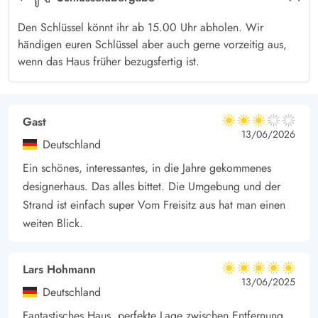
Ferienhaus und könnt dort weiter entspannen.
Den Schlüssel könnt ihr ab 15.00 Uhr abholen. Wir
händigen euren Schlüssel aber auch gerne vorzeitig aus,
wenn das Haus früher bezugsfertig ist.
Gast
3 von 5
3 von 5
3 out of 5
13/06/2026
Deutschland
Ein schönes, interessantes, in die Jahre gekommenes
designerhaus. Das alles bittet. Die Umgebung und der
Strand ist einfach super Vom Freisitz aus hat man einen
weiten Blick.
Lars Hohmann
5 von 5
5 von 5
5 out of 5
13/06/2025
Deutschland
Fantastisches Haus, perfekte Lage zwischen Entfernung