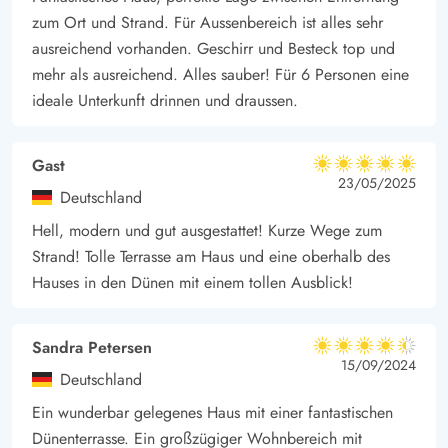
zum Ort und Strand. Für Aussenbereich ist alles sehr
ausreichend vorhanden. Geschirr und Besteck top und
mehr als ausreichend. Alles sauber! Für 6 Personen eine
ideale Unterkunft drinnen und draussen.
Gast
5 von 5
5 von 5
5 out of 5
23/05/2025
Deutschland
Hell, modern und gut ausgestattet! Kurze Wege zum
Strand! Tolle Terrasse am Haus und eine oberhalb des
Hauses in den Dünen mit einem tollen Ausblick!
Sandra Petersen
4.5 von 5
4.5 von 5
4.5 out of 5
15/09/2024
Deutschland
Ein wunderbar gelegenes Haus mit einer fantastischen
Dünenterrasse. Ein großzügiger Wohnbereich mit