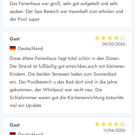
Das Ferienhaus war groß, sehr gut aufgeteilt und sehr
zurücklehnen, während die Kleinen im Sandkasten spielen oder
sauber. Der Spa Bereich war traumhaft zum erholen und
eine Runde schaukeln. In wenigen Autominuten erreicht ihr den
der Pool super
Ferienort Søndervig, wo es auch viele Möglichkeiten für
verschiedene Aktivitäten gibt.
Gast
4 von 5
Das Ferienhaus verfügt auch über einen Grill, auf dem ihr viele
4 von 5
4 out of 5
09/05/2026
Deutschland
leckere Mahlzeiten zubereiten und ein Kaltgetränk genießen
Diese ältere Ferienhaus liegt total schön in den Dünen.
könnt, während ihr es euch auf den Gartenmöbeln oder im
Der Strand ist fußläufig gut erreichbar,auch mit kleineren
Liegestuhl bequem macht und die warmen Sonnenstrahlen
Kindern. Die beiden Terrassen laden zum Sonnenbad
aufsaugt.
ein. Der Poolbereich u.das Bad dort sind in die Jahre
Empfehlenswert ist auch ein Besuch des Fischerortes Hvide
gekommen, der Whirlpool war recht neu. Die
Sande oder der charmanten Marktstadt Ringkøbing, die nicht
Schlafzimmer waren gut,die Kücheneinrichtung bräuchte
weit vom Ferienhaus entfernt sind. In Ringkøbing findet ihr eine
mal ein Up-date
gemütliche Fußgängerzone mit vielen schönen Geschäften.
Gast
4.5 von 5
4.5 von 5
4.5 out of 5
11/04/2026
Deutschland