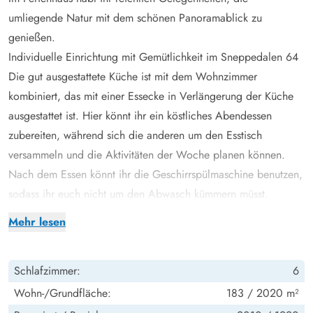
umliegende Natur mit dem schönen Panoramablick zu
genießen.
Individuelle Einrichtung mit Gemütlichkeit im Sneppedalen 64
Die gut ausgestattete Küche ist mit dem Wohnzimmer
kombiniert, das mit einer Essecke in Verlängerung der Küche
ausgestattet ist. Hier könnt ihr ein köstliches Abendessen
zubereiten, während sich die anderen um den Esstisch
versammeln und die Aktivitäten der Woche planen können.
Nach dem Essen könnt ihr die Geschirrspülmaschine benutzen,
sodass ihr euch nicht um den Abwasch kümmern müsst.
Das offene und geräumige Wohnzimmer ist mit einem
Mehr lesen
Holzofen ausgestattet, der für Wärme und die typische
Ferienhausatmosphäre sorgt. Neben dem Holzofen könnt ihr
Schlafzimmer:
6
auch die energiesparende Wärmepumpe nutzen, die ebenfalls
für ein angenehmes Raumklima sorgt. Abends könnt ihr euch
Wohn-/Grundfläche:
183 / 2020 m²
auf die 6 Schlafzimmer des Ferienhauses verteilen und eure