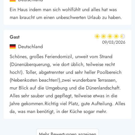
Ein Haus indem man sich wohlfühlt und alles hat was
man braucht um einen unbeschwerten Urlaub zu haben.
Gast
4.5 von 5
4.5 von 5
4.5 out of 5
09/03/2026
Deutschland
Schönes, großes Feriendomizil, unweit vom Strand
(Dünenüberquerung, wie dort üblich, teilweise recht
hoch!). Toller, abgetrennter und sehr heller Poolbereich
(Nebenkosten beachten!),zwei wunderbare Terrassen,
mur Blick auf die Umgebung und die Dünenlandschaft.
Alles sehr sauber und gepflegt, teilweise etwas in die
Jahre gekommen.Richtig viel Platz, gute Aufteilung. Alles
da, was man benötigt, in der Küche sogar mehr.
Gast
5 von 5
Mehr Bewertungen anzeigen