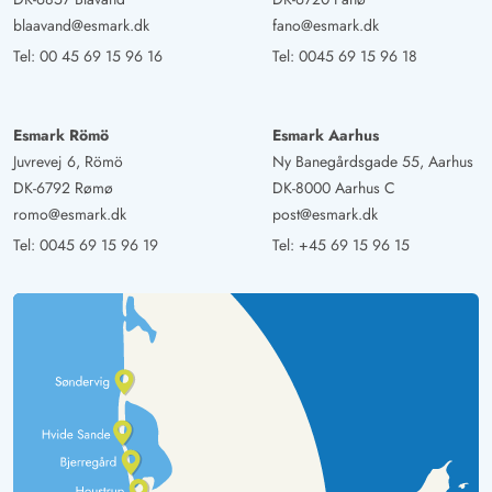
Die vielen kleinen Wege durch die Dünenlandschaft
blaavand@esmark.dk
fano@esmark.dk
ermöglichen einen schnellen Zugang zum Strand.
Tel:
00 45 69 15 96 16
Tel:
0045 69 15 96 18
Katharina Pflüger
5 von 5
5 von 5
5 out of 5
07/10/2024
Esmark Römö
Esmark Aarhus
Deutschland
Juvrevej 6, Römö
Ny Banegårdsgade 55, Aarhus
Es ist ein sehr gemütliches Haus, mit allem was man so
DK-6792 Rømø
DK-8000 Aarhus C
braucht. Für 7 Personen war der Platz vollkommen
romo@esmark.dk
post@esmark.dk
ausreichend und wir haben uns wohl gefühlt. Zum Strand
Tel:
0045 69 15 96 19
Tel:
+45 69 15 96 15
war es nicht weit und auch Einkaufsmöglichkeiten gibt es
genug
Dirk Wegner
4.5 von 5
4.5 von 5
4.5 out of 5
28/09/2024
Deutschland
Schönes großes Ferienhaus mit Pool und Whirlpool für
12 Personen. Kurzer Weg zum Strand mit kurzer, steiler