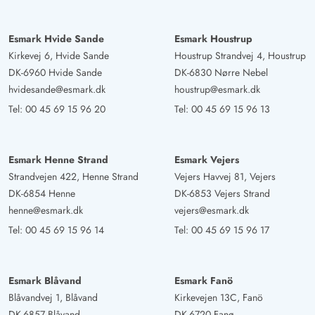
kann‘s schon knapp werden.
Response from Esmark:
Esmark Hvide Sande
Esmark Houstrup
Der Hauseigentümer ist informiert und wird die
Kirkevej 6, Hvide Sande
Houstrup Strandvej 4, Houstrup
Ausstattung der Küche überprüfen.
DK-6960 Hvide Sande
DK-6830 Nørre Nebel
hvidesande@esmark.dk
houstrup@esmark.dk
Tel:
00 45 69 15 96 20
Tel:
00 45 69 15 96 13
Steve Seggern
4 von 5
4 von 5
4 out of 5
03/02/2025
Deutschland
Ein gemütliches Haus in einer wirklich ruhigen Ecke, mit
Esmark Henne Strand
Esmark Vejers
allem was man für seinen Urlaub braucht
Strandvejen 422, Henne Strand
Vejers Havvej 81, Vejers
DK-6854 Henne
DK-6853 Vejers Strand
henne@esmark.dk
vejers@esmark.dk
Gast
5 von 5
Tel:
00 45 69 15 96 14
Tel:
00 45 69 15 96 17
5 von 5
5 out of 5
16/11/2024
Deutschland
Das Ferienhaus hat uns wirklich begeistert. Eine tolle
Esmark Blåvand
Esmark Fanö
Ausstattung. In der Küche fehlt nichts, die Betten sind
Blåvandvej 1, Blåvand
Kirkevejen 13C, Fanö
bequem und die Sofas bieten viel Platz zum Entspannen.
DK-6857 Blåvand
DK-6720 Fanø