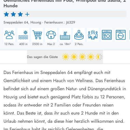
Gemütliches Ferienhaus mit Pool, Whirlpool und Sauna, 2
Hunde
Sneppedalen 64,
Houvig
-
Ferienhausnr.: J6329
12
Pers.
400
m
2500
m
Max 2
ca. 18m²
2
Pers.
Das sagen die Gäste
4.5 von 5
Das Ferienhaus im Sneppedalen 64 empfängt euch mit
Gemütlichkeit und einem Hauch von Wellness. Das Ferienhaus
befindet sich auf einem großen Natur- und Dünengrundstück in
Houvig und bietet euch genügend Platz fürbis zu 12 Personen,
sodass ihr entweder mit 2 Familien oder Freunden reisen
könnt. Das Beste ist, dass ihr auch eure 2 Hunde mit in den
Urlaub nehmen könnt, da diese hier herzlich willkommen sind.
Im Ferienhaus habt ihr reichlich Gelegenheiten, die