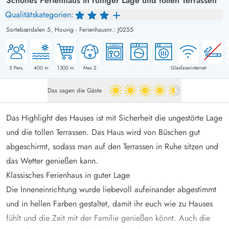
Schönes Ferienhaus in ruhiger Lage und tollen Terrassen
Qualitätskategorien:
Sortebærdalen 5,
Houvig
-
Ferienhausnr.: J0255
5
Pers.
400
m
1300
m
Max 2
Glasfaserinternet
Das sagen die Gäste
4.5 von 5
Das Highlight des Hauses ist mit Sicherheit die ungestörte Lage
und die tollen Terrassen. Das Haus wird von Büschen gut
abgeschirmt, sodass man auf den Terrassen in Ruhe sitzen und
das Wetter genießen kann.
Klassisches Ferienhaus in guter Lage
Die Inneneinrichtung wurde liebevoll aufeinander abgestimmt
und in hellen Farben gestaltet, damit ihr euch wie zu Hauses
fühlt und die Zeit mit der Familie genießen könnt. Auch die