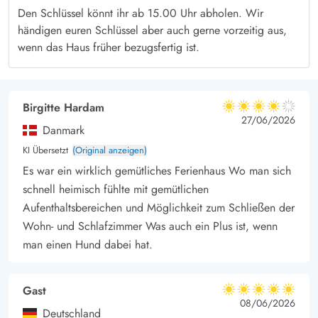
Tag entspannt ausklingen lassen. Falls ihr das Wetter lieber am
Den Schlüssel könnt ihr ab 15.00 Uhr abholen. Wir
Strand genießen möchtet, liegt dieser nur 400 Meter vom
händigen euren Schlüssel aber auch gerne vorzeitig aus,
Haus entfernt. Die Kinder können sich hier austoben, während
wenn das Haus früher bezugsfertig ist.
ihr dem Rauschen des Meeres lauscht.
Der Strand ist aber nicht nur im Sommer ein beliebtes
Ausflugsziel, sondern auch den Rest des Jahres. Es gibt jeden
Birgitte Hardam
4 von 5
4 von 5
4 out of 5
27/06/2026
Tag etwas Neues zu entdecken, da kein Tag den anderem
Danmark
gleicht.
KI Übersetzt
(Original anzeigen)
Erlebt Sondervig
Es war ein wirklich gemütliches Ferienhaus Wo man sich
Falls ihr auch mal etwas anderes erleben möchtet, liegt
schnell heimisch fühlte mit gemütlichen
Sondervig nicht weit vom Haus entfernt. Von Juni bis Oktober
Aufenthaltsbereichen und Möglichkeit zum Schließen der
gibt es hier z.B. eine Sandskulpturen Ausstellung, die jedes
Wohn- und Schlafzimmer Was auch ein Plus ist, wenn
Jahr zahlreiche Besucher anzieht. Restaurants findet ihr hier
man einen Hund dabei hat.
natürlich auch, genauso wie Supermärkte, einen Bäcker.
Gast
5 von 5
5 von 5
5 out of 5
08/06/2026
Deutschland