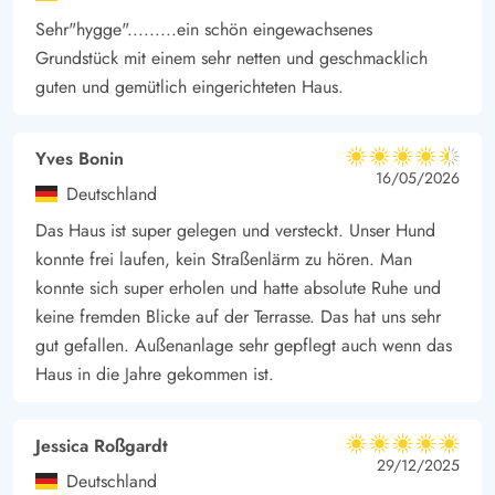
Sehr"hygge".........ein schön eingewachsenes
Grundstück mit einem sehr netten und geschmacklich
guten und gemütlich eingerichteten Haus.
Yves Bonin
4.5 von 5
4.5 von 5
4.5 out of 5
16/05/2026
Deutschland
Das Haus ist super gelegen und versteckt. Unser Hund
konnte frei laufen, kein Straßenlärm zu hören. Man
konnte sich super erholen und hatte absolute Ruhe und
keine fremden Blicke auf der Terrasse. Das hat uns sehr
gut gefallen. Außenanlage sehr gepflegt auch wenn das
Haus in die Jahre gekommen ist.
Jessica Roßgardt
5 von 5
5 von 5
5 out of 5
29/12/2025
Deutschland