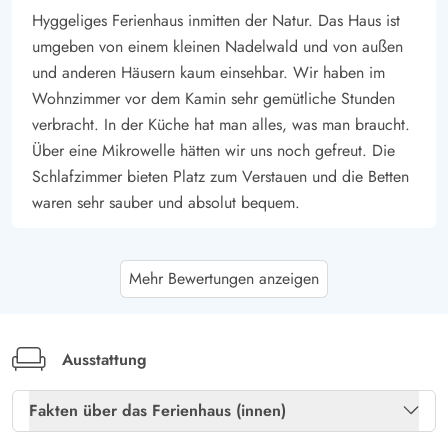
Hyggeliges Ferienhaus inmitten der Natur. Das Haus ist
umgeben von einem kleinen Nadelwald und von außen
und anderen Häusern kaum einsehbar. Wir haben im
Wohnzimmer vor dem Kamin sehr gemütliche Stunden
verbracht. In der Küche hat man alles, was man braucht.
Über eine Mikrowelle hätten wir uns noch gefreut. Die
Schlafzimmer bieten Platz zum Verstauen und die Betten
waren sehr sauber und absolut bequem.
Jennifer Möhlmann
5 von 5
Mehr Bewertungen anzeigen
5 von 5
5 out of 5
24/10/2025
Deutschland
Dieses Ferienhaus spiegelt HYGGE wieder. Total
kuschelig und gemütlich. Überhaupt nicht weit weg von
Ausstattung
Strand. Alles was benötigt wird ist vorhanden. Hier
Fakten über das Ferienhaus (innen)
lassen sich zwei Wochen super verbringen.