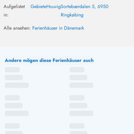
Schönes gepflegtes und gemütliches Haus in toller Lage.
Aufgelistet
Gebiete
Houvig
Sortebærdalen 5, 6950
Durch die Veranda aus Holz immer die Wahl, wo man
in:
Ringkøbing
gerade sitzen möchte. Topper und Betten sauber.
Alle ansehen:
Ferienhäuser in Dänemark
Andere mögen diese Ferienhäuser auch