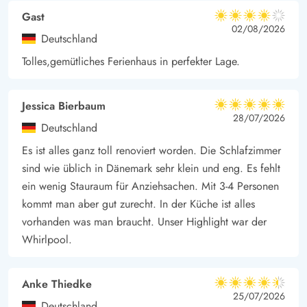
Gast
4 von 5
4 von 5
4 out of 5
02/08/2026
Deutschland
Tolles,gemütliches Ferienhaus in perfekter Lage.
Jessica Bierbaum
5 von 5
5 von 5
5 out of 5
28/07/2026
Deutschland
Es ist alles ganz toll renoviert worden. Die Schlafzimmer
sind wie üblich in Dänemark sehr klein und eng. Es fehlt
ein wenig Stauraum für Anziehsachen. Mit 3-4 Personen
kommt man aber gut zurecht. In der Küche ist alles
vorhanden was man braucht. Unser Highlight war der
Whirlpool.
Anke Thiedke
4.5 von 5
4.5 von 5
4.5 out of 5
25/07/2026
Deutschland