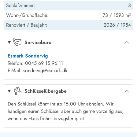
Schlafzimmer:
3
Katzensprung für tägliche Spaziergänge am Meer. Und wenn
Parken: Einstellplatz
Ja
Wohn-/Grundfläche:
73 / 1593 m²
ihr Einkäufe braucht, erreicht ihr sie nach etwa 1400 m –
angenehm nah, ohne euren Urlaubsfluss zu unterbrechen. So
Renoviert /
Baujahr:
2026 /
1954
Terrasse: abgeschirmt
Ja
wird jeder Tag in eurem Ferienhaus in Søndervig zu einer
Terrasse: geschlossen
Ja
runden Auszeit, die sicher lange in Erinnerung bleibt.
Servicebüro
Terrasse: offen
Ja
Esmark Sondervig
Telefon: 0045 69 15 96 11
E-Mail: sondervig@esmark.dk
Schlüsselübergabe
Den Schlüssel könnt ihr ab 15.00 Uhr abholen. Wir
händigen euren Schlüssel aber auch gerne vorzeitig aus,
wenn das Haus früher bezugsfertig ist.