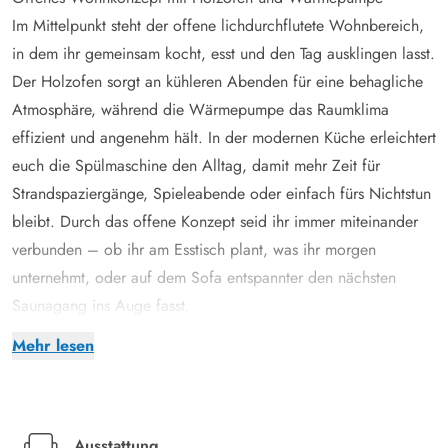
Im Mittelpunkt steht der offene lichdurchflutete Wohnbereich,
in dem ihr gemeinsam kocht, esst und den Tag ausklingen lasst.
Der Holzofen sorgt an kühleren Abenden für eine behagliche
Atmosphäre, während die Wärmepumpe das Raumklima
effizient und angenehm hält. In der modernen Küche erleichtert
euch die Spülmaschine den Alltag, damit mehr Zeit für
Strandspaziergänge, Spieleabende oder einfach fürs Nichtstun
bleibt. Durch das offene Konzept seid ihr immer miteinander
verbunden – ob ihr am Esstisch plant, was ihr morgen
unternehmt, oder auf dem Sofa entspannter den nächsten
Saunagang ins Auge fasst.
Damit ihr euch richtig erholt, stehen euch drei Schlafzimmer
Mehr lesen
mit drei Doppelbetten zur Verfügung – ideal, wenn ihr als
Familie oder mit Freunden reist und euch Rückzugsorte
wünscht. Das Badezimmer mit Fußbodenheizung macht den
Start in den Tag angenehm und die Sauna schenkt euch nach
Ausstattung