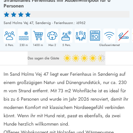
Strandnahes Ferienhaus mit Außenwhirlpool für 6
Personen
Sand Holms Vej 47,
Søndervig
-
Ferienhausnr.: i6962
6
Pers.
230
m
1400
m
Max 2
5
Pers.
Glasfaserinternet
Das sagen die Gäste
4.5 von 5
Im Sand Holms Vej 47 liegt euer Ferienhaus in Søndervig auf
einem großzügigen Natur- und Dünengrundstück, nur ca. 230
m vom Strand entfernt. Mit 73 m2 Wohnfläche ist es ideal für
bis zu 6 Personen und wurde im Jahr 2026 renoviert, damit ihr
modernen Komfort mit klassischem Nordseegefühl verbinden
könnt. Wenn ihr mit Hund reist, passt es ebenfalls, da zwei
Hunde herzlich willkommen sind.
Offenes Wohnkonzept mit Holzofen und Wärmepumpe