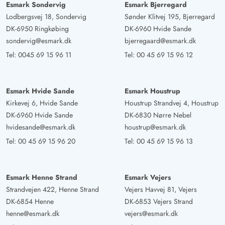
Esmark Sondervig
Esmark Bjerregard
Lodbergsvej 18, Sondervig
Sønder Klitvej 195, Bjerregard
DK-6950 Ringkøbing
DK-6960 Hvide Sande
sondervig@esmark.dk
bjerregaard@esmark.dk
Tel:
0045 69 15 96 11
Tel:
00 45 69 15 96 12
Esmark Hvide Sande
Esmark Houstrup
Kirkevej 6, Hvide Sande
Houstrup Strandvej 4, Houstrup
DK-6960 Hvide Sande
DK-6830 Nørre Nebel
hvidesande@esmark.dk
houstrup@esmark.dk
Tel:
00 45 69 15 96 20
Tel:
00 45 69 15 96 13
Esmark Henne Strand
Esmark Vejers
Strandvejen 422, Henne Strand
Vejers Havvej 81, Vejers
DK-6854 Henne
DK-6853 Vejers Strand
henne@esmark.dk
vejers@esmark.dk