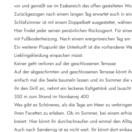
Naturschutz
vor und genießt sie im Essbereich des offen gestalteten W
Webcam Dänemark
Zurückgezogen nach einem langen Tag erwartet euch in ein
Ferienhauskatalog
Fotowettbewerb
Schlafzimmer ist mit einem Doppelbett ausgestattet, währen
Karte
Hier findet jeder seinen persönlichen Rückzugsort. Für ei
Vorteile bei uns
mit Fußbodenheizung. Nach einem ereignisreichen Tag am S
Reisecurity
Ein weiterer Pluspunkt der Unterkunft ist die vorhandene W
Esmark KidsVIP
Lieblingskleidung einpacken müsst.
Esmark VIP - Partnervorteile und Rabatte
Keiner geht verloren auf der geschlossenen Terrasse
Preisgarantie
Keine Kaution
Auf der abgeschirmten und geschlossenen Terrasse könnt 
Gästebewertungen
einfach mal die Seele baumeln lassen und im Sommer di
Gratis WLAN
ihr den Grill an, nehmt ein leckeres Kaltgetränk und lauscht
Rabatt
350 m zum Strand im Nordsøvej 400
We love people
Was gibt es Schöneres, als die Tage am Meer zu verbringen.
ihren Facetten zu erleben. Ob im Sommer, bei einem erfri
Freizeit
Esmark VIP Partnervorteile
kreiert. Hier könnt ihr durchschnaufen und einmal den Allta
Esmark KidsVIP
Auch nach Søndervig ist es nicht weit. Ihr könnt dort einka