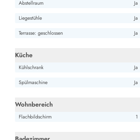
Abstellraum
Ja
Wandern in Dänemark
Wasserski in Dänemark
Liegestühle
Ja
Segeln in Dänemark
Kultur in Dänemark
Terrasse: geschlossen
Ja
Historische Museen
Sehenswürdigkeiten
Kunstmuseen
Küche
Kunsthandwerk und Galerien
Essen und Trinken
Kühlschrank
Ja
Einkaufen und Shopping
Weihnachten in Dänemark
Spülmaschine
Ja
Heiraten in Dänemark
Wikinger in Dänemark
Hygge
Wohnbereich
Pyt
Flachbildschirm
1
Badezimmer