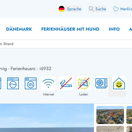
Sprache
Suche
Merkli
DÄNEMARK
FERIENHÄUSER MIT HUND
INFO
A
m Strand
rvig
-
Ferienhausnr.: i6932
 mit Hund
äuser mit Sonntagswechsel
Ferienhaus für 
user mit Aktivitätsraum
Ferienhaus für 
user mit Ladestation (E-Auto)
Ferienhaus für 
Internet
Laden
äuser mit Kaminofen
Ferienhaus für 
user mit Kindern
Ferienhäuser im 
rienhäuser
Ferienhäuser i
äuser mit Nebensaionrabatt
Ferienhäuser im 
aus für 2 Personen
Ferienhäuser im