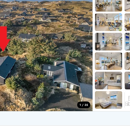
aus für 4 Personen
Ferienhäuser üb
aus für 6 Personen
Ferienhäuser übe
aus für 8 Personen
ande
Ferienhäuser Sondervig
äuser Ho
Ferienhäuser in
äuser Houstrup
Ferienhäuser R
äuser Houvig
Ferienhäuser am
user auf Holmsland Klit
Ferienhäuser So
äuser in Holmsland
Ferienhäuser Sk
äuser Hvide Sande
Ferienhäuser in
äuser Jegum
Ferienhäuser Ved
äuser Klegod
Ferienhäuser Vej
äuser Lodbjerg Hede
Ferienhäuser Ve
user Nr. Lyngvig
1 / 35
e bei uns