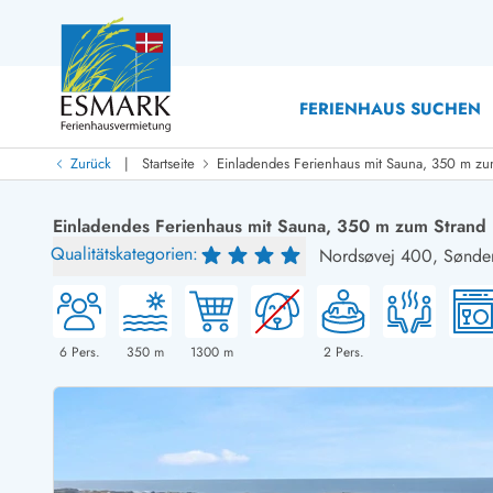
FERIENHAUS SUCHEN
|
Zurück
Startseite
Einladendes Ferienhaus mit Sauna, 350 m zu
Last Minute
Last Minute
Einladendes Ferienhaus mit Sauna, 350 m zum Strand
Neu bei uns!
Qualitätskategorien:
Nordsøvej 400,
Sønde
Neue Ferienhäuser bei ESMARK
Ferienhäuser mit Pool
Ferienhäuser
Neurenovierte Ferienhäuser
Ferienh
Ferienhäuser mit Endreinigung inklusive
Ferienhä
Ferienhäuser dicht am Strand
Ferienhä
6
Pers.
350
m
1300
m
2
Pers.
Ferienhäuser mit Internet
Ferienh
Ferienhäuser neu gebaut
Ferienhä
Ferienhäuser mit Sauna
Luxus Fe
Ferienhäuser Nicht-Raucher
Ferienh
Ferienhäuser mit Aussicht
Ferienh