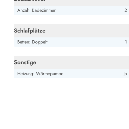
Esmark Bjerregard
Esmark Sondervig
Esmark Houstrup
Esmark Fanö
E
Kontakt & Öffnungszeiten
Anzahl Badezimmer
2
Qualität seit 1965
Über uns
Nachhaltigkeit
Schlafplätze
Das sagen unsere Gäste
Betten: Doppelt
1
Newsletter
Sponsoren - Esmark unterstützt
Mietbedingungen
Sonstige
Datenschutzerklärung
Impressum
Heizung: Wärmepumpe
Ja
Presse