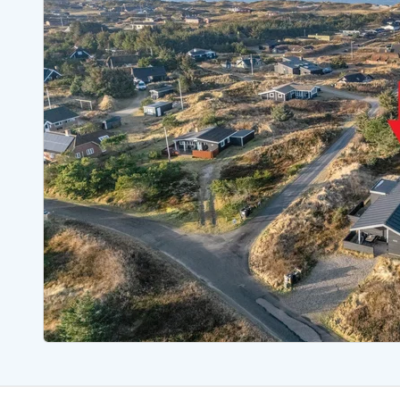
Ferienhäuser mit Whirlpool
Ferienh
Ferienhäuser mit Freitagswechsel
Ferienh
Ferienhäuser für Angler
Ferienh
Ferienhäuser Bjerregard
Ferienhäuser Blavand
Ferienhäuser Hvide S
Ferienhäuser Argab
Ferienh
Ferienhäuser in Arrild
Ferienh
Ferienhäuser Bjerregard
Ferienh
Ferienhäuser Blavand
Ferienhä
Ferienhäuser Bork Havn
Ferienh
Ferienhäuser Fjand
Ferienh
Ferienhäuser Fanö
Ferienh
Ferienhäuser Graerup Strand
Ferienh
Ferienhäuser Haurvig
Ferienh
Ferienhäuser Henne Strand
Ferienhä
Esmark Reisecurity
Esmark KidsVIP
Esmark VIP Partnervorteile
Vorteil
Praktische Informationen