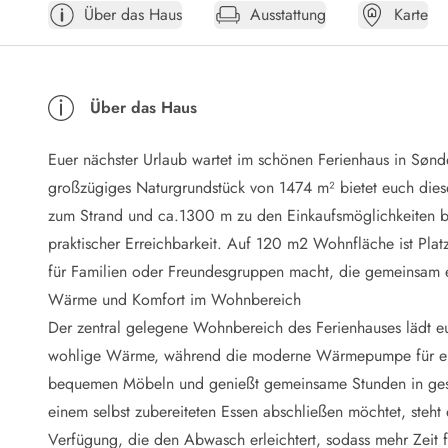
Über das Haus
Ausstattung
Karte
Öffnungszeiten
Anreise
Abreise
Ferienhaus ABC
Über das Haus
Häufige Fragen zur Buchung
Nebenkosten (Strom, Wasser usw...)
Euer nächster Urlaub wartet im schönen Ferienhaus in Sønd
Verleihservice
Reisescheckliste
großzügiges Naturgrundstück von 1474 m² bietet euch diese
Endreinigung
zum Strand und ca.1300 m zu den Einkaufsmöglichkeiten b
Gutschein
praktischer Erreichbarkeit. Auf 120 m2 Wohnfläche ist Plat
Frühbucher
für Familien oder Freundesgruppen macht, die gemeinsam 
Mietbedingungen
Wärme und Komfort im Wohnbereich
Info
Der zentral gelegene Wohnbereich des Ferienhauses lädt e
Reiseführer Dänemark
Tipps für Urlaub in Dänemark
wohlige Wärme, während die moderne Wärmepumpe für eine 
Wetter in Dänemark
bequemen Möbeln und genießt gemeinsame Stunden in gesel
Saisonzeiten
einem selbst zubereiteten Essen abschließen möchtet, steht
Badesicherheit im Meer
Verfügung, die den Abwasch erleichtert, sodass mehr Zeit f