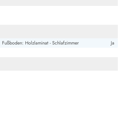
ide Sande
Das Team im Hintergrund
Fußboden: Holzlaminat - Schlafzimmer
Ja