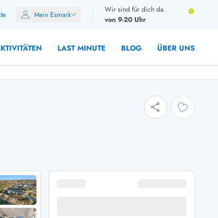
Wir sind für dich da.
ste
Mein Esmark
von 9-20 Uhr
KTIVITÄTEN
LAST MINUTE
BLOG
ÜBER UNS
10 Personen
12 Personen
14 Personen
Gruppen
Frühjahr
m Sommer
Herbst
 Winter