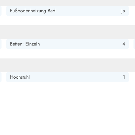
smark Blavand
Esmark Vejers
Esmark Henne
Esmark Römö
Esmark Hv
Fußbodenheizung Bad
Ja
Betten: Einzeln
4
Hochstuhl
1