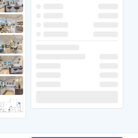
er Weihnachten
r Silvester
 Nymindegab
ömö
 Ringköbing Fjord
ndervig
odbjerge
 Thorsminde
erso Klit
ers Strand
ster Husby