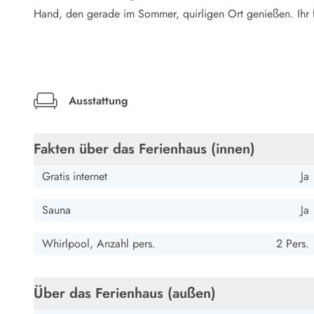
LEGOLAND® Rabatt
Hand, den gerade im Sommer, quirligen Ort genießen. Ihr fi
Urlaub mit Kindern
Urlaub mit Hund
Urlaub am Strand
Urlaub in der Natur
Finde Bernstein am Strand
Ausstattung
Indoorspielländer in Dänemark
Zoos und Tierparks in Dänemark
Freizeitparks in Dänemark
Fakten über das Ferienhaus (innen)
Sport
Angeln in Dänemark
Gratis internet
Ja
Bowling in Dänemark
Minigolf spielen in Dänemark
Sauna
Ja
Schwimmhallen und Badeländer
Golfen in Dänemark
Whirlpool, Anzahl pers.
2 Pers.
Fitnesscenter in Dänemark
Fahrradfahren in Dänemark
Über das Ferienhaus (außen)
Reiten in Dänemark
Surfen in Dänemark