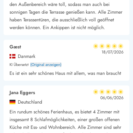
Die Lage des Ferienhauses liegt optimal, sodass ihr euren
den Außenbereich wäre toll, sodass man auch bei
morgendlichen Strandspaziergang, gleich mit dem Einkauf der
sonnigen Tagen die Terrasse genießen kann. Alle Zimmer
frischen Brötchen verbinden könnt. Da es nur ca.150 m zum
haben Terassentüren, die ausschließlich voll geöffnet
Strand sind, könnt ihr an warmen Tagen jederzeit ein
werden können. Ein Ankippen ist nicht möglich.
erfrischendes Bad in Nordsee genießen oder lange
Spaziergänge am Abend machen, um sich an den immer
Gæst
5 von 5
wieder wunderschönen Sonnenuntergängen zu erfreuen. Egal
5 von 5
5 out of 5
18/07/2026
Danmark
wie das Wetter aber auch ist, die Nordsee ist immer
KI Übersetzt
(Original anzeigen)
faszinierend und zeigt sich mit ihren zahlreichen Facetten, die
Es ist ein sehr schönes Haus mit allem, was man braucht
euch begeistern werden.
Verschiedene Restaurants bieten leckere Mahlzeiten an, falls
Jana Eggers
ihr mal keine Lust habt zu kochen und kleine Boutiquen laden
5 von 5
5 von 5
5 out of 5
06/06/2026
zum Stöbern ein. In den Supermärkten könnt ihr alles
Deutschland
bekommen, was ihr für den alltäglichen Bedarf benötigt. Ob
Ein rundum schönes Ferienhaus, es bietet 4 Zimmer mit
das Erlebnisbad Lalandia, das Sandskulpturenfestival oder der
insgesamt 8 Schlafmöglichkeiten, einer großen offenen
naheliegend Golfplatz für Aktivitäten ist gesorgt, ihr habt viele
Küche mit Ess- und Wohnbereich. Alle Zimmer sind sehr