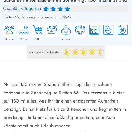
Schönes Ferienhaus mitten Søndervig, 150 m zum Strand
Qualitätskategorien:
Sletten 56,
Søndervig
-
Ferienhausnr.: i6525
8
Pers.
150
m
200
m
2
Pers.
Das sagen die Gäste
4.5 von 5
Nur ca. 150 m vom Strand entfernt liegt dieses schöne
Ferienhaus in Søndervig im Sletten 56. Das Ferienhaus bietet
auf 130 m² alles, was ihr für einen entspannten Aufenthalt
benötigt. Es hat Platz für bis zu 8 Personen und liegt mitten in
Søndervig. Ihr könnt alles fußläufig erreichen, euer Auto
könnte somit auch Urlaub machen.