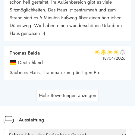
schön hell gestaltet. Im Außenbereich gibt es viele
Möglichkeiten euren Urlaub zu gestalten.
Sitzmöglichkeiten. Das Haus ist zentrumnah und zum
Strand sind es 5 Minuten Fußweg über einen herrlichen
Dünenweg. Wir haben einen wunderschönen Urlaub im
Haus genossen :-)
Thomas Balda
4 von 5
4 von 5
4 out of 5
18/04/2026
Deutschland
Sauberes Haus, strandnah zum günstigen Preis!
Sigrid Rupp
5 von 5
Mehr Bewertungen anzeigen
5 von 5
5 out of 5
04/10/2025
Deutschland
Ferienhaus Sletten 56, ein sehr schönes Haus in einer
ruhigen Straße gelegen. Den Strand sowie den Ort kann
Ausstattung
man leicht zu Fuß erreichen. Das Haus ist sauber und es