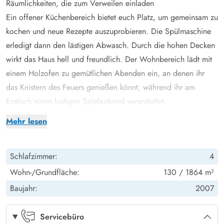
Räumlichkeiten, die zum Verweilen einladen
Ein offener Küchenbereich bietet euch Platz, um gemeinsam zu
kochen und neue Rezepte auszuprobieren. Die Spülmaschine
erledigt dann den lästigen Abwasch. Durch die hohen Decken
wirkt das Haus hell und freundlich. Der Wohnbereich lädt mit
einem Holzofen zu gemütlichen Abenden ein, an denen ihr
das Knistern des Feuers genießen könnt, während ihr am
Esstisch einen lustigen Spieleabend veranstaltet.
Im Inneren des Hauses erwarten euch vier Schlafzimmer. In
Mehr lesen
zwei dieser Räume findet ihr je ein Doppelbett, während die
anderen beiden mit je zwei Einzelbetten ausgestattet sind.
Schlafzimmer:
4
Somit kann das Ferienhaus bequem bis zu 8 Personen
beherbergen. Die Schlafzimmer bieten ausreichend Ruhe und
Wohn-/Grundfläche:
130 / 1864 m²
Privatsphäre, sodass sich jeder schnell heimisch fühlen wird.
Baujahr:
2007
Dank der zwei Badezimmer kommt es auch morgens nicht zu
Engpässen, und die Fußbodenheizung sorgt in den Bädern für
Servicebüro