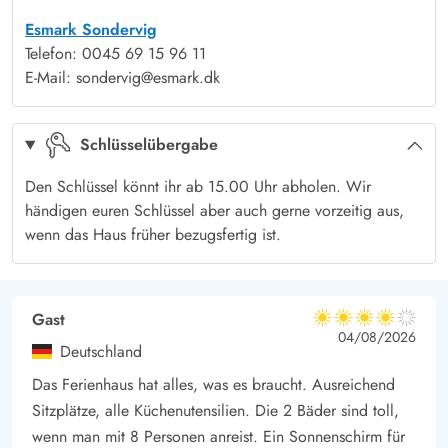
zusätzlichen Komfort.
Esmark Sondervig
Telefon: 0045 69 15 96 11
Nach einem ereignisreichen Tag an der frischen Luft könnt ihr
E-Mail: sondervig@esmark.dk
in der hauseigenen Sauna und dem Whirlpool ausruhen und
neue Kraft tanken. Auch die praktischen Alltagshelfer, die
Schlüsselübergabe
Waschmaschine und Trockner stehen euch zur Verfügung, um
euch den Stress des Packens vor der Anreise zu ersparen.
Den Schlüssel könnt ihr ab 15.00 Uhr abholen. Wir
Schöner Außenbereich im Sletten 56
händigen euren Schlüssel aber auch gerne vorzeitig aus,
Das Haus punktet nicht nur mit seiner Inneneinrichtung,
wenn das Haus früher bezugsfertig ist.
sondern auch mit dem großzügigen Außenbereich. Auf der
offenen aber abgeschirmten Terrasse könnt ihr euch herrlich
entspannen und die Sonne genießen. Gartenmöbel und ein
Gast
4 von 5
4 von 5
4 out of 5
04/08/2026
Grill stehen bereit für kulinarische Abende im Freien. Für die
Deutschland
kleinen Gäste gibt es eine Schaukel auf dem Naturgrundstück,
Das Ferienhaus hat alles, was es braucht. Ausreichend
die für viel Spaß sorgt.
Sitzplätze, alle Küchenutensilien. Die 2 Bäder sind toll,
Jeden Morgen frische Brötchen
wenn man mit 8 Personen anreist. Ein Sonnenschirm für