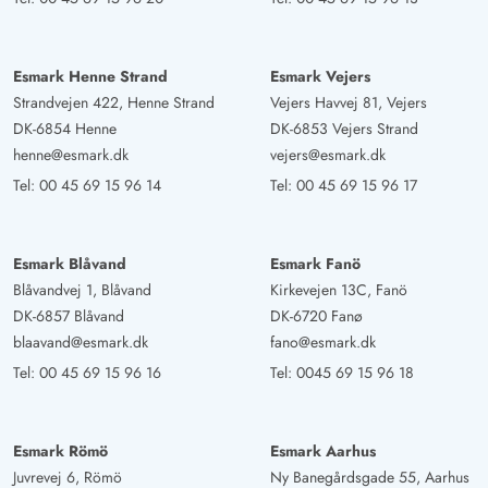
Esmark Henne Strand
Esmark Vejers
Strandvejen 422, Henne Strand
Vejers Havvej 81, Vejers
DK-6854 Henne
DK-6853 Vejers Strand
henne@esmark.dk
vejers@esmark.dk
Tel:
00 45 69 15 96 14
Tel:
00 45 69 15 96 17
Esmark Blåvand
Esmark Fanö
Blåvandvej 1, Blåvand
Kirkevejen 13C, Fanö
DK-6857 Blåvand
DK-6720 Fanø
blaavand@esmark.dk
fano@esmark.dk
Tel:
00 45 69 15 96 16
Tel:
0045 69 15 96 18
Esmark Römö
Esmark Aarhus
Juvrevej 6, Römö
Ny Banegårdsgade 55, Aarhus