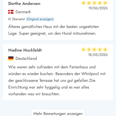
Dorthe Andersen
5 von 5
5 von 5
5 out of 5
19/06/2026
Danmark
KI Übersetzt
(Original anzeigen)
Älteres gemütliches Haus mit der besten ungestörten
Lage. Super geeignet, um den Hund mitzunehmen.
Nadine Huckfeldt
5 von 5
5 von 5
5 out of 5
18/05/2026
Deutschland
Wie waren sehr zufrieden mit dem Ferienhaus und
würden es wieder buchen. Besonders der Whirlpool mit
der geschlossene Terrasse hat uns gut gefallen.Die
Einrichtung war sehr hyggelig und es war alles
vorhanden was wir brauchten.
Sabrina Hartman
5 von 5
Mehr Bewertungen anzeigen
5 von 5
5 out of 5
25/03/2026