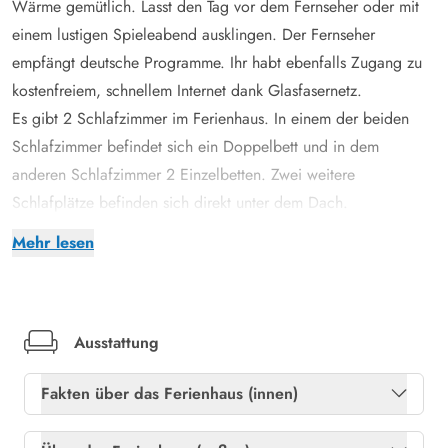
Wärme gemütlich. Lasst den Tag vor dem Fernseher oder mit
einem lustigen Spieleabend ausklingen. Der Fernseher
empfängt deutsche Programme. Ihr habt ebenfalls Zugang zu
kostenfreiem, schnellem Internet dank Glasfasernetz.
Es gibt 2 Schlafzimmer im Ferienhaus. In einem der beiden
Schlafzimmer befindet sich ein Doppelbett und in dem
anderen Schlafzimmer 2 Einzelbetten. Zwei weitere
Schlafplätze befinden sich direkt unter dem Dach.
Große, geschlossene Terrasse mit Badetonne
Mehr lesen
Die geschlossene Terrasse überzeugt mit Platz und
Privatsphäre, da sie von außen nicht einsehbar ist. Es sind
ausreichend Gartenmöbel vorhanden. Die beheizbare
Badetonne lädt zum Verweilen und Entspannen unter freiem
Ausstattung
Himmel ein.
Fakten über das Ferienhaus (innen)
Schöne Natur und Strandspaziergänge
Vom Ferienhaus im Sand Holms Vej 16 sind es nur 400 m bis
Freies Glasfasernetz
Ja