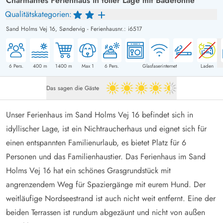
Charmantes Ferienhaus in toller Lage mit Badetonne
Qualitätskategorien:
Sand Holms Vej 16,
Søndervig
-
Ferienhausnr.: i6517
6
Pers.
400
m
1400
m
Max 1
6
Pers.
Glasfaserinternet
Laden
Das sagen die Gäste
4.5 von 5
Unser Ferienhaus im Sand Holms Vej 16 befindet sich in
idyllischer Lage, ist ein Nichtraucherhaus und eignet sich für
einen entspannten Familienurlaub, es bietet Platz für 6
Personen und das Familienhaustier. Das Ferienhaus im Sand
Holms Vej 16 hat ein schönes Grasgrundstück mit
angrenzendem Weg für Spaziergänge mit eurem Hund. Der
weitläufige Nordseestrand ist auch nicht weit entfernt. Eine der
beiden Terrassen ist rundum abgezäunt und nicht von außen