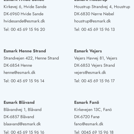
Deutschland
Kirkevej 6, Hvide Sande
Houstrup Strandvej 4, Houstrup
Das Ferienhaus liegt in einer ruhigen Lage. Die
DK-6960 Hvide Sande
DK-6830 Nørre Nebel
Hauptstraße ist in unmittelbarer Nähe man hört jedoch
hvidesande@esmark.dk
houstrup@esmark.dk
kaum den Straßenverkehr. Der Stand ist in kürzester Zeit
Tel:
00 45 69 15 96 20
Tel:
00 45 69 15 96 13
zu erreichen, der Zugang ist mit Kinderwagen sehr
schwer zu erreichen. Die Unterkunft ist ansonsten sehr
schön man fühlt sich sehr wohl und willkommen. Es ist
Esmark Henne Strand
Esmark Vejers
Strandvejen 422, Henne Strand
Vejers Havvej 81, Vejers
fast alles vorhanden was man braucht. Der einzige -
DK-6854 Henne
DK-6853 Vejers Strand
Punkt ist das es bei warmen und heißen Tagen abends
henne@esmark.dk
vejers@esmark.dk
nicht so gut schlafen kann da eine Luftzirkulation nicht
Tel:
00 45 69 15 96 14
Tel:
00 45 69 15 96 17
bzw. nur eingeschränkt möglich ist. Hier wären
Ventilatoren schön gewesen. Ansonsten haben wir eine
schöne Zeit im kleinen und gemütlichen Hyggely
Esmark Blåvand
Esmark Fanö
verbracht.
Blåvandvej 1, Blåvand
Kirkevejen 13C, Fanö
DK-6857 Blåvand
DK-6720 Fanø
blaavand@esmark.dk
fano@esmark.dk
Sylvia Nitschke
5 von 5
5 von 5
5 out of 5
20/06/2025
Tel:
00 45 69 15 96 16
Tel:
0045 69 15 96 18