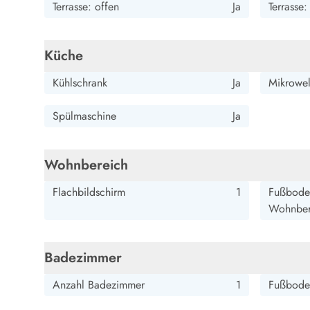
Terrasse: offen
Ja
Terrasse
Wandern in Dänemark
Wasserski in Dänemark
Segeln in Dänemark
Küche
Kultur in Dänemark
Historische Museen
Kühlschrank
Ja
Mikrowel
Sehenswürdigkeiten
Kunstmuseen
Spülmaschine
Ja
Kunsthandwerk und Galerien
Essen und Trinken
Einkaufen und Shopping
Wohnbereich
Weihnachten in Dänemark
Flachbildschirm
1
Fußboden
Heiraten in Dänemark
Wohnber
Wikinger in Dänemark
Hygge
Pyt
Badezimmer
Anzahl Badezimmer
1
Fußbode