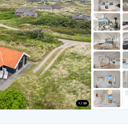
aus für 2 Personen
Ferienhäuser im
aus für 4 Personen
Ferienhäuser üb
aus für 6 Personen
Ferienhäuser übe
ande
Ferienhäuser Sondervig
äuser Ho
Ferienhäuser in
äuser Houstrup
Ferienhäuser R
äuser Houvig
Ferienhäuser am
user auf Holmsland Klit
Ferienhäuser So
äuser in Holmsland
Ferienhäuser Sk
äuser Hvide Sande
Ferienhäuser in
äuser Jegum
Ferienhäuser Ved
äuser Klegod
Ferienhäuser Vej
äuser Lodbjerg Hede
Ferienhäuser Ve
user Nr. Lyngvig
1 / 30
e bei uns