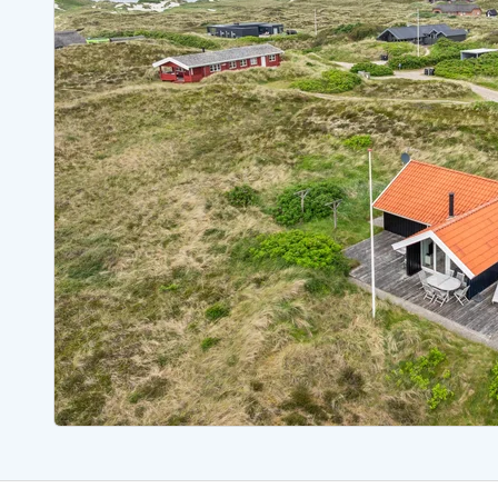
Ferienhäuser mit Whirlpool
Ferienh
Ferienhäuser mit Freitagswechsel
Ferienh
Ferienhäuser mit Samstagswechsel
Ferienh
Ferienhäuser Bjerregard
Ferienhäuser Blavand
Ferienhäuser Hvide S
Ferienhäuser Argab
Ferienh
Ferienhäuser in Arrild
Ferienh
Ferienhäuser Bjerregard
Ferienh
Ferienhäuser Blavand
Ferienhä
Ferienhäuser Bork Havn
Ferienh
Ferienhäuser Fjand
Ferienh
Ferienhäuser Fanö
Ferienh
Ferienhäuser Graerup Strand
Ferienh
Ferienhäuser Haurvig
Ferienh
Ferienhäuser Henne Strand
Ferienhä
Esmark Reisecurity
Esmark KidsVIP
Esmark VIP Partnervorteile
Vorteil
Praktische Informationen