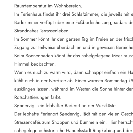
Naturschutz
Raumtemperatur im Wohnbereich.
Webcam Dänemark
Im Ferienhaus findet ihr drei Schlafzimmer, die jeweils mi
Ferienhauskatalog
Fotowettbewerb
Badezimmer verfügt über eine Fußbodenheizung, sodass de
Karte
Strandnahes Terrassenleben
Vorteile bei uns
Im Sommer könnt ihr den ganzen Tag im Freien an der fris
Reisecurity
Zugang zur teilweise überdachten und in gewissen Bereichen
Esmark KidsVIP
Beim Sonnenbaden könnt ihr das nahelgelegene Meer raus
Esmark VIP - Partnervorteile und Rabatte
Himmel beobachten.
Preisgarantie
Keine Kaution
Wenn es euch zu warm wird, dann schnappt einfach ein Ha
Gästebewertungen
kühlt euch in der Nordsee ab. Einen warmen Sommertag könn
Gratis WLAN
ausklingen lassen, während im Westen die Sonne hinter de
Rabatt
Rotschattierungen färbt.
We love people
Søndervig - ein lebhafter Badeort an der Westküste
Der lebhafte Ferienort Søndervig, lädt mit den vielen Ges
Freizeit
Esmark VIP Partnervorteile
Strassencafés zum Shoppen und Bummeln ein. Hier herrscht 
Esmark KidsVIP
nahegelegene historische Handelsstadt Ringkøbing und der g