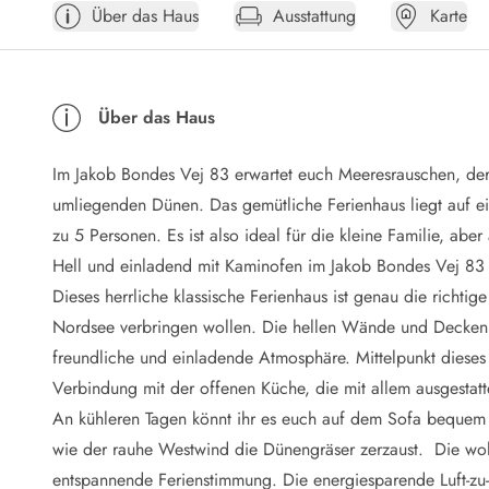
Über das Haus
Ausstattung
Karte
Öffnungszeiten
Anreise
Abreise
Ferienhaus ABC
Über das Haus
Häufige Fragen zur Buchung
Nebenkosten (Strom, Wasser usw...)
Im Jakob Bondes Vej 83 erwartet euch Meeresrauschen, der 
Verleihservice
Reisescheckliste
umliegenden Dünen. Das gemütliche Ferienhaus liegt auf ei
Endreinigung
zu 5 Personen. Es ist also ideal für die kleine Familie, abe
Gutschein
Hell und einladend mit Kaminofen im Jakob Bondes Vej 83
Frühbucher
Dieses herrliche klassische Ferienhaus ist genau die richtig
Mietbedingungen
Nordsee verbringen wollen. Die hellen Wände und Decken,
Info
freundliche und einladende Atmosphäre. Mittelpunkt dieses
Reiseführer Dänemark
Tipps für Urlaub in Dänemark
Verbindung mit der offenen Küche, die mit allem ausgestatte
Wetter in Dänemark
An kühleren Tagen könnt ihr es euch auf dem Sofa bequem
Saisonzeiten
wie der rauhe Westwind die Dünengräser zerzaust. Die woh
Badesicherheit im Meer
entspannende Ferienstimmung. Die energiesparende Luft-z