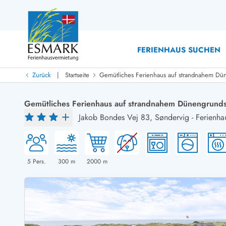
FERIENHAUS SUCHEN
|
Zurück
Startseite
Gemütliches Ferienhaus auf strandnahem Dü
Last Minute
Last Minute
Gemütliches Ferienhaus auf strandnahem Dünengrund
Neu bei uns!
Jakob Bondes Vej 83,
Søndervig
-
Ferienha
Neue Ferienhäuser bei ESMARK
Ferienhäuser mit Pool
Ferienhäuser
Neurenovierte Ferienhäuser
Ferienh
Ferienhäuser mit Endreinigung inklusive
Ferienhä
Ferienhäuser dicht am Strand
Ferienhä
5
Pers.
300
m
2000
m
Ferienhäuser mit Internet
Ferienhä
Ferienhäuser neu gebaut
Ferienh
Ferienhäuser mit Sauna
Ferienhä
Ferienhäuser Nicht-Raucher
Luxus Fe
Ferienhäuser mit Aussicht
Ferienh