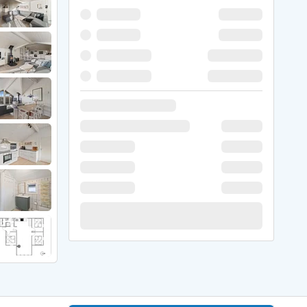
 Winter
er Weihnachten
r Silvester
 Nymindegab
ömö
 Ringköbing Fjord
ndervig
odbjerge
 Thorsminde
erso Klit
ers Strand
ster Husby