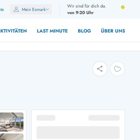
Wir sind für dich da.
ste
Mein Esmark
von 9-20 Uhr
KTIVITÄTEN
LAST MINUTE
BLOG
ÜBER UNS
8 Personen
10 Personen
12 Personen
14 Personen
Gruppen
Frühjahr
m Sommer
Herbst