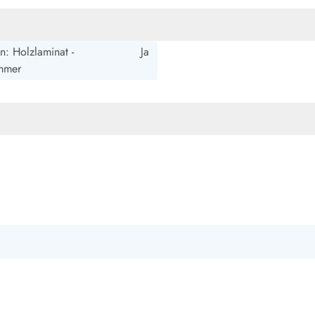
smark Blavand
Esmark Vejers
Esmark Henne
Esmark Römö
Esmark Hv
: Holzlaminat -
Ja
mmer