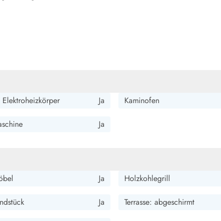
 Elektroheizkörper
Ja
Kaminofen
schine
Ja
öbel
Ja
Holzkohlegrill
ndstück
Ja
Terrasse: abgeschirmt