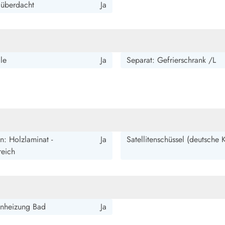
: überdacht
Ja
le
Ja
Separat: Gefrierschrank /L
: Holzlaminat -
Ja
Satellitenschüssel (deutsche 
eich
nheizung Bad
Ja