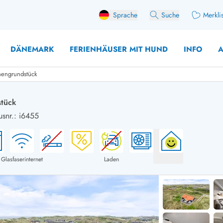
Sprache
Suche
Merkli
DÄNEMARK
FERIENHÄUSER MIT HUND
INFO
A
nengrundstück
stück
usnr.: i6455
 mit Hund
äuser mit Sonntagswechsel
Ferienhaus für 
user für Angler
Ferienhaus für 
user mit Aktivitätsraum
Ferienhaus für 
Glasfaserinternet
Laden
user mit Ladestation (E-Auto)
Ferienhaus für 
äuser mit Kaminofen
Ferienhaus für 
user mit Kindern
Ferienhäuser im 
rienhäuser
Ferienhäuser i
äuser mit Nebensaionrabatt
Ferienhäuser im 