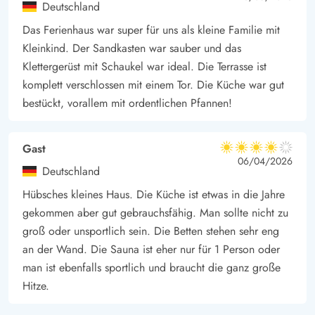
Hvide Sande ist ein echtes dänisches Fischerdorf. Hier könnt
Deutschland
ihr an einer Fischauktion teilnehmen, oder selbst die Angel ins
Das Ferienhaus war super für uns als kleine Familie mit
Hafenbecken halten. Für Wassersportfans bietet der Fjord viele
Kleinkind. Der Sandkasten war sauber und das
Möglichkeiten und wenn ihr gerne auf dem Fahrrad unterwegs
Klettergerüst mit Schaukel war ideal. Die Terrasse ist
seid, könnt ihr eine Tour auf den gut ausgebauten
komplett verschlossen mit einem Tor. Die Küche war gut
bestückt, vorallem mit ordentlichen Pfannen!
Fahrradwegen rund um den Fjord machen.
Gast
4 von 5
4 von 5
4 out of 5
06/04/2026
Deutschland
Hübsches kleines Haus. Die Küche ist etwas in die Jahre
gekommen aber gut gebrauchsfähig. Man sollte nicht zu
groß oder unsportlich sein. Die Betten stehen sehr eng
an der Wand. Die Sauna ist eher nur für 1 Person oder
man ist ebenfalls sportlich und braucht die ganz große
Hitze.