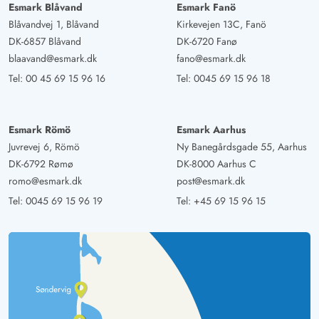
Esmark Blåvand
Esmark Fanö
Blåvandvej 1, Blåvand
Kirkevejen 13C, Fanö
DK-6857 Blåvand
DK-6720 Fanø
blaavand@esmark.dk
fano@esmark.dk
Tel:
00 45 69 15 96 16
Tel:
0045 69 15 96 18
Esmark Römö
Esmark Aarhus
Juvrevej 6, Römö
Ny Banegårdsgade 55, Aarhus
DK-6792 Rømø
DK-8000 Aarhus C
romo@esmark.dk
post@esmark.dk
Tel:
0045 69 15 96 19
Tel:
+45 69 15 96 15