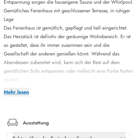
Entspannung sorgen die hauseigene Sauna und der Whirlpool.
Gemütliches Ferienhaus mit geschlossener Terrasse, in ruhiger
Lage
Das Ferienhaus ist gemütlich, gepflegt und hell eingerichtet.
Das Herzstück ist definitiv der geräumige Wohnbereich. Er ist
so gestaltet, dass ihr immer zusammen sein und die
Gesellschaft der anderen genießen könnt. Während das
Abendessen zubereitet wird, kann sich der Rest auf dem
gemütlichen Sofa entspannen oder vielleicht eine Partie Karten
spielen.
Die großen Fenster zur Terrasse hin sorgen außerdem für viel
Mehr lesen
natürliches Licht, das zusammen mit der Inneneinrichtung des
Hauses zu einer schönen Atmosphäre beiträgt. An kalten Tagen
sorgt der Kamin zusätzlich für eine angenehme Wärme. Es gibt
3 Schlafzimmer, die jeweils mit Doppelbetten ausgestattet sind.
Ausstattung
Zur weiteren Ausstattung gehören ein Geschirrspüler und eine