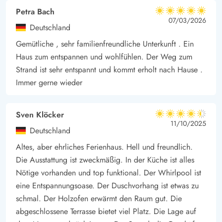
Petra Bach
5 von 5
5 von 5
5 out of 5
07/03/2026
Deutschland
Gemütliche , sehr familienfreundliche Unterkunft . Ein
Haus zum entspannen und wohlfühlen. Der Weg zum
Strand ist sehr entspannt und kommt erholt nach Hause .
Immer gerne wieder
Sven Klöcker
4.5 von 5
4.5 von 5
4.5 out of 5
11/10/2025
Deutschland
Altes, aber ehrliches Ferienhaus. Hell und freundlich.
Die Ausstattung ist zweckmäßig. In der Küche ist alles
Nötige vorhanden und top funktional. Der Whirlpool ist
eine Entspannungsoase. Der Duschvorhang ist etwas zu
schmal. Der Holzofen erwärmt den Raum gut. Die
abgeschlossene Terrasse bietet viel Platz. Die Lage auf