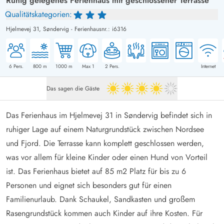
Ruhig gelegenes Ferienhaus mit geschlossener Terrasse
Qualitätskategorien:
Hjelmevej 31,
Søndervig
-
Ferienhausnr.: i6316
6
Pers.
800
m
1000
m
Max 1
2
Pers.
Internet
Das sagen die Gäste
4 von 5
Das Ferienhaus im Hjelmevej 31 in Søndervig befindet sich in
ruhiger Lage auf einem Naturgrundstück zwischen Nordsee
und Fjord. Die Terrasse kann komplett geschlossen werden,
was vor allem für kleine Kinder oder einen Hund von Vorteil
ist. Das Ferienhaus bietet auf 85 m2 Platz für bis zu 6
Personen und eignet sich besonders gut für einen
Familienurlaub. Dank Schaukel, Sandkasten und großem
Rasengrundstück kommen auch Kinder auf ihre Kosten. Für