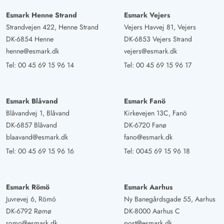
Baulärm haben wir kaum wahrgenommen. Wir kommen
bestimmt wieder.
Esmark Henne Strand
Esmark Vejers
Strandvejen 422, Henne Strand
Vejers Havvej 81, Vejers
DK-6854 Henne
DK-6853 Vejers Strand
Bernd Böhm
4 von 5
henne@esmark.dk
vejers@esmark.dk
4 von 5
4 out of 5
07/10/2024
Deutschland
Tel:
00 45 69 15 96 14
Tel:
00 45 69 15 96 17
Wir waren sehr zufrieden und würden uns immer wieder
für diese Wohnung entscheiden
Esmark Blåvand
Esmark Fanö
Blåvandvej 1, Blåvand
Kirkevejen 13C, Fanö
DK-6857 Blåvand
DK-6720 Fanø
blaavand@esmark.dk
fano@esmark.dk
Tel:
00 45 69 15 96 16
Tel:
0045 69 15 96 18
Esmark Römö
Esmark Aarhus
Juvrevej 6, Römö
Ny Banegårdsgade 55, Aarhus
DK-6792 Rømø
DK-8000 Aarhus C
romo@esmark.dk
post@esmark.dk