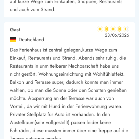
auf kurze Wege zum Einkaufen, Shoppen, Restaurants
euch beim langem Strandspaziergang.
und auch zum Strand.
Die sehr gut ausgebauten Radwege rund um den Ringkøbing
Fjord, laden zu erlebnisreichen Ausflügen ein und die schöne
Handelsstadt Ringkøbing ist immer eine Reise wert. Genießt
Gast
4.5 von 5
4.5 von 5
4.5 out of 5
23/06/2026
auch die Köstlichkeiten in den vielen Hofcafés in der
Deutschland
Umgebung.
Das Ferienhaus ist zentral gelegen,kurze Wege zum
*Es gibt 3 deutsche Fernsehsender
Einkauf, Restaurants und Strand. Abends sehr ruhig, die
Restaurants in unmittelbarer Nachbarschaft habe uns
nicht gestört. Wohnungseinrichtung mit Wohlfühleffekt.
Balkon und Terrasse super, dadurch konnte man immer
wählen, ob man die Sonne oder den Schatten genießen
möchte. Absperrung an der Terrasse war auch von
Vorteil, da wir mit Hund in der Ferienwohnung waren.
Privater Stellplatz für Auto ist vorhanden. In den
Abstellraum(sehr vollgestellt) passen leider keine
Fahrräder, diese mussten immer über eine Treppe auf die
Terasse getragen werden.