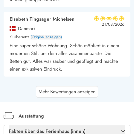
Elsebeth Tingsager Michelsen
5 von 5
5 von 5
5 out of 5
21/03/2026
Danmark
KI Übersetzt
(Original anzeigen)
Eine super schöne Wohnung. Schön möbliert in einem
modernen Stil, bei dem alles zusammenpasste. Die
Betten gut. Alles war sauber und gepflegt und machte
einen exklusiven Eindruck.
Susanne Walter
5 von 5
Mehr Bewertungen anzeigen
5 von 5
5 out of 5
17/01/2026
Deutschland
Sehr schön gelegen. Alles vorhanden was man braucht .
Für uns mit einem größeren Hund war es schwer die
Ausstattung
Treppe hochzukommen da er in den kleinen Löchern der
Fakten über das Ferienhaus (innen)
Stufen hängenblieb .