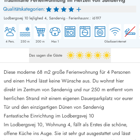
Traumhafte Ferienwohnung im Herzen von Søndervig
Qualitätskategorien:
Lodbergsvej 10 lejlighed 4,
Søndervig
-
Ferienhausnr.: i6197
4
Pers.
250
m
200
m
Max 1
Glasfaserinternet
Das sagen die Gäste
5 von 5
Diese moderne 68 m2 große Ferienwohnung für 4 Personen
und einen Hund lässt keine Wünsche aus. Du wohnst hier
direkt im Zentrum von Søndervig und nur 250 m entfernt vom
herrlichen Strand mit einem eigenen Dauerparkplatz vor eurer
Tür und den einzigartigen Dünen von Søndervig
Fantastische Einrichtung im Lodbergsvej 10
Im Lodbergsvej 10, Wohnung 4, fällt als Erstes die schöne,
offene Küche ins Auge. Sie ist sehr gut ausgestattet und lässt