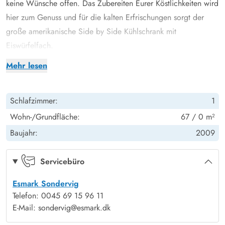
keine Wünsche offen. Das Zubereiten Eurer Köstlichkeiten wird
hier zum Genuss und für die kalten Erfrischungen sorgt der
große amerikanische Side by Side Kühlschrank mit
Eiswürfelfach.
Die 67 m2 verteilen sich auf den offenen Wohn- und
Mehr lesen
Essbereich mit Küche, ein Schlafzimmer mit Doppelbett, ein
wunderschönes Badezimmer und einen großem ausgebauten
Schlafzimmer:
1
Dachboden mit 2 Einzelbetten. Durch die offene
Wohnraumgestaltung ist die ganze Familie jederzeit zusammen
Wohn-/Grundfläche:
67 / 0 m²
und alles kann gemeinsam erledigt werden. Gemeinsame
Baujahr:
2009
Spieleabende, leckeres Grillen auf dem Balkon oder tolle
Gespräche bei einem Glas Wein werden euren Urlaub
Servicebüro
bereichern und unvergesslich werden lassen. Für eine
Esmark Sondervig
angenehme Wärme sorgt die Fußbodenheizung und für
Telefon: 0045 69 15 96 11
energiesparendes Heizen wird diese Wohnung mit Fernwärme
E-Mail: sondervig@esmark.dk
geheizt.