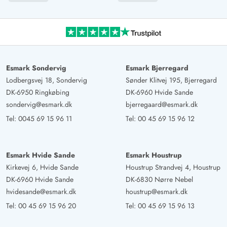
Das Apartment war für uns (2 Personen) im Winter eine
gute und günstige Alternative zu einem Ferienhaus. Das
Apartment liegt im Zentrum und es ist alles in kurzer Zeit
erreichbar.
Esmark Sondervig
Esmark Bjerregard
Lodbergsvej 18, Sondervig
Sønder Klitvej 195, Bjerregard
Dieter Hagemeister
5 von 5
DK-6950 Ringkøbing
DK-6960 Hvide Sande
5 von 5
5 out of 5
10/11/2024
Deutschland
sondervig@esmark.dk
bjerregaard@esmark.dk
Tel:
0045 69 15 96 11
Tel:
00 45 69 15 96 12
Eine sehr gut eingerichtete Ferienwohnung, wo man sich
wohlfühlt und gerne wiederkommt.
Esmark Hvide Sande
Esmark Houstrup
Gast
Kirkevej 6, Hvide Sande
Houstrup Strandvej 4, Houstrup
5 von 5
5 von 5
5 out of 5
11/10/2024
DK-6960 Hvide Sande
DK-6830 Nørre Nebel
Deutschland
hvidesande@esmark.dk
houstrup@esmark.dk
Wunderschöne und stilvoll eingerichtete Wohnung. Alles
Tel:
00 45 69 15 96 20
Tel:
00 45 69 15 96 13
war sauber und tadellos. Auch den angekündigten