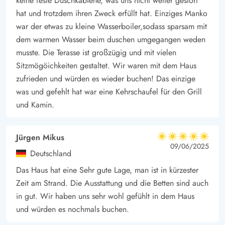
keine feste Duschkabiene, was uns nicht weiter gestört
hat und trotzdem ihren Zweck erfüllt hat. Einziges Manko
war der etwas zu kleine Wasserboiler,sodass sparsam mit
dem warmen Wasser beim duschen umgegangen weden
musste. Die Terasse ist großzügig und mit vielen
Sitzmögöichkeiten gestaltet. Wir waren mit dem Haus
zufrieden und würden es wieder buchen! Das einzige
was und gefehlt hat war eine Kehrschaufel für den Grill
und Kamin.
Jürgen Mikus
5 von 5
5 von 5
5 out of 5
09/06/2025
Deutschland
Das Haus hat eine Sehr gute Lage, man ist in kürzester
Zeit am Strand. Die Ausstattung und die Betten sind auch
in gut. Wir haben uns sehr wohl gefühlt in dem Haus
und würden es nochmals buchen.