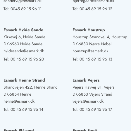
sondervig@esmark.dk
bjerregaard@esmark.dk
Tel:
0045 69 15 96 11
Tel:
00 45 69 15 96 12
Esmark Hvide Sande
Esmark Houstrup
Kirkevej 6, Hvide Sande
Houstrup Strandvej 4, Houstrup
DK-6960 Hvide Sande
DK-6830 Nørre Nebel
hvidesande@esmark.dk
houstrup@esmark.dk
Tel:
00 45 69 15 96 20
Tel:
00 45 69 15 96 13
Esmark Henne Strand
Esmark Vejers
Strandvejen 422, Henne Strand
Vejers Havvej 81, Vejers
DK-6854 Henne
DK-6853 Vejers Strand
henne@esmark.dk
vejers@esmark.dk
Tel:
00 45 69 15 96 14
Tel:
00 45 69 15 96 17
Esmark Blåvand
Esmark Fanö