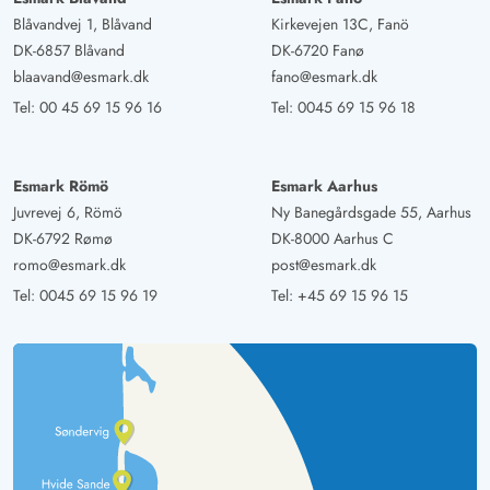
Blåvandvej 1, Blåvand
Kirkevejen 13C, Fanö
DK-6857 Blåvand
DK-6720 Fanø
blaavand@esmark.dk
fano@esmark.dk
Tel:
00 45 69 15 96 16
Tel:
0045 69 15 96 18
Esmark Römö
Esmark Aarhus
Juvrevej 6, Römö
Ny Banegårdsgade 55, Aarhus
DK-6792 Rømø
DK-8000 Aarhus C
romo@esmark.dk
post@esmark.dk
Tel:
0045 69 15 96 19
Tel:
+45 69 15 96 15