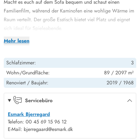
Macht es euch auf dem Sofa bequem und schaut einen
Familienfilm, während der Kaminofen eine wohlige Wärme im
Raum verteilt. Der große Esstisch bietet viel Platz und eignet
sich ideal für Spieleabende.
Die Wände und Decken des Wohn- und Essbereiches sind hell
Mehr lesen
gestrichen und der Fußboden ist gefliest und somit schnell zu
reinigen.
Schlafzimmer:
3
Moderne Küche mit Spülmaschine, 1 Bad mit separater Toilette
Für 6 Personen stehen euch 3 Schlafzimmer, sowie ein
Wohn-/Grundfläche:
89 / 2097 m²
Duschbad mit Fußbodenheizung und eine separate Toilette zur
Renoviert /
Baujahr:
2019 /
1968
Verfügung.
Die moderne und helle Küche ist gut ausgestattet und bietet
Servicebüro
unter anderem einen Backofen in Augenhöhe, eine
Esmark Bjerregard
Geschirrspülmaschine und eine Kühlkombination. Des Weiteren
Telefon: 00 45 69 15 96 12
findet ihr im Ferienhaus eine energiesparende Wärmepumpe,
E-Mail: bjerregaard@esmark.dk
sowie eine Waschmaschine und einen Trockner.