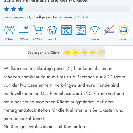
Schönes Ferienhaus nahe der Nordsee
Skodbjergevej 21,
Skodbjerge
-
Ferienhausnr.: CC1024
6
Pers.
300
m
4500
m
Max 2
Internet
Laden
Das sagen die Gäste
4.5 von 5
Willkommen im Skodbjergevej 21, hier könnt ihr einen
schönen Familienurlaub mit bis zu 6 Personen nur 300 Meter
von der Nordsee entfernt verbringen und eure Hunde sind
auch willkommen. Das Ferienhaus wurde 2019 renoviert und
mit einer neuen modernen Küche ausgestattet. Auf dem
Naturgrundstück stehen für die Kleinsten ein Sandkasten und
eine Schaukel bereit.
Geräumiges Wohnzimmer mit Kaminofen