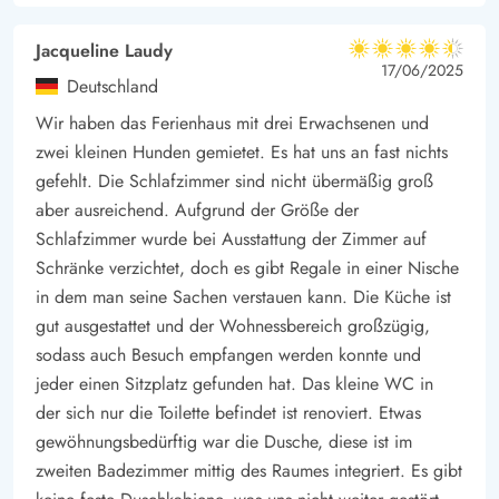
Dünenlandschaft machen und wenn ihr wollt bis nach Hvide
Sande radeln. Hvide Sande ist auch nach ca. 11 km mit dem
Jacqueline Laudy
4.5 von 5
Auto zu erreichen und hier könnt ihr euch durch die
4.5 von 5
4.5 out of 5
17/06/2025
Deutschland
Fischrestaurants schlemmen oder ein leckeres Softeis an der
Wir haben das Ferienhaus mit drei Erwachsenen und
Hafenkante genießen.
zwei kleinen Hunden gemietet. Es hat uns an fast nichts
Die Lademöglichkeit für das Elektroauto ist ein CEE-
gefehlt. Die Schlafzimmer sind nicht übermäßig groß
Kombistecker, relevantes Kabel ist mitzubringen.
aber ausreichend. Aufgrund der Größe der
Schlafzimmer wurde bei Ausstattung der Zimmer auf
Schränke verzichtet, doch es gibt Regale in einer Nische
in dem man seine Sachen verstauen kann. Die Küche ist
gut ausgestattet und der Wohnessbereich großzügig,
sodass auch Besuch empfangen werden konnte und
jeder einen Sitzplatz gefunden hat. Das kleine WC in
der sich nur die Toilette befindet ist renoviert. Etwas
gewöhnungsbedürftig war die Dusche, diese ist im
zweiten Badezimmer mittig des Raumes integriert. Es gibt