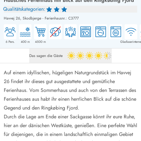
Hübsches Ferienhaus mit Blick auf den Ringkøbing Fjord
Qualitätskategorien:
Havvej 26,
Skodbjerge
-
Ferienhausnr.: C3777
6
Pers.
400
m
4500
m
Glasfaserinterne
Das sagen die Gäste
4.5 von 5
Auf einem idyllischen, hügeligen Naturgrundstück im Havvej
26 findet ihr dieses gut ausgestattete und gemütliche
Ferienhaus. Vom Sommerhaus und auch von den Terrassen des
Ferienhauses aus habt ihr einen herrlichen Blick auf die schöne
Gegend und den Ringkøbing Fjord.
Durch die Lage am Ende einer Sackgasse könnt ihr eure Ruhe,
hier an der dänischen Westküste, genießen. Eine perfekte Wahl
für diejenigen, die in einem landschaftlich einmaligen Gebiet