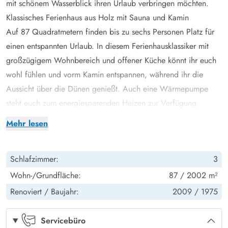
mit schönem Wasserblick ihren Urlaub verbringen möchten.
Klassisches Ferienhaus aus Holz mit Sauna und Kamin
Auf 87 Quadratmetern finden bis zu sechs Personen Platz für
einen entspannten Urlaub. In diesem Ferienhausklassiker mit
großzügigem Wohnbereich und offener Küche könnt ihr euch
wohl fühlen und vorm Kamin entspannen, während ihr die
Aussicht über die Dünen genießt. Auch eine Wärmepumpe
steht euch zum energiesparenden Heizen zur Verfügung.
Veranstaltet einen DVD-Abend mit selbstgemachtem Popcorn
Mehr lesen
oder spielt ein geselliges Brettspiel am Esstisch. Nach einem
ausgiebigen Strandspaziergang könnt ihr euch in der Sauna
Schlafzimmer:
3
entspannen und eure Muskeln wieder aufwärmen. Im Bad mit
Fußbodenheizung bekommt ihr nach dem Duschen auch keine
Wohn-/Grundfläche:
87 / 2002 m²
kalten Füße. Dank Waschmaschine und Trockner könnt ihr stets
Renoviert /
Baujahr:
2009 /
1975
für frische Handtücher sorgen.
Es gibt Platz für 6 Urlauber in diesem klassischen Ferienhaus,
Servicebüro