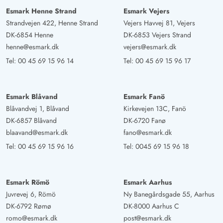
Esmark Henne Strand
Esmark Vejers
Strandvejen 422, Henne Strand
Vejers Havvej 81, Vejers
DK-6854 Henne
DK-6853 Vejers Strand
henne@esmark.dk
vejers@esmark.dk
Tel:
00 45 69 15 96 14
Tel:
00 45 69 15 96 17
Esmark Blåvand
Esmark Fanö
Blåvandvej 1, Blåvand
Kirkevejen 13C, Fanö
DK-6857 Blåvand
DK-6720 Fanø
blaavand@esmark.dk
fano@esmark.dk
Tel:
00 45 69 15 96 16
Tel:
0045 69 15 96 18
Esmark Römö
Esmark Aarhus
Juvrevej 6, Römö
Ny Banegårdsgade 55, Aarhus
DK-6792 Rømø
DK-8000 Aarhus C
romo@esmark.dk
post@esmark.dk