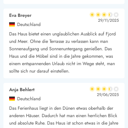
Erwachsene. Hier könnt ihr die Natur hautnah erleben oder mit
der Familie einen Ausflug nach Hvide Sande oder Søndervig
Eva Breyer
3.5 von 5
unternehmen.
3.5 von 5
3.5 out of 5
29/11/2025
Deutschland
Nur 400 m vom Meer entfernt könnt ihr der Nordsee auch mal
Das Haus bietet einen unglaublichen Ausblick auf Fjord
öfter einen Besuch abstatten und lange Spaziergänge
und Meer. Ohne die Terrasse zu verlassen kann man
genießen, euch im kühlen Nass erfrischen oder Muscheln
Sonnenaufgang und Sonnenuntergang genießen. Das
sammeln.
Haus und die Möbel sind in die Jahre gekommen, was
einem entspannenden Urlaub nicht im Wege steht, man
sollte sich nur darauf einstellen.
Anja Behlert
3.5 von 5
3.5 von 5
3.5 out of 5
29/06/2025
Deutschland
Das Ferienhaus liegt in den Dünen etwas oberhalb der
anderen Häuser. Dadurch hat man einen herrlichen Blick
und absolute Ruhe. Das Haus ist schon etwas in die Jahre