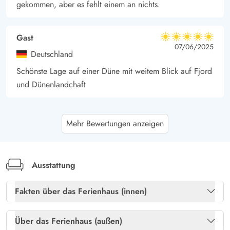
gekommen, aber es fehlt einem an nichts.
Gast
5 von 5
5 von 5
5 out of 5
07/06/2025
Deutschland
Schönste Lage auf einer Düne mit weitem Blick auf Fjord
und Dünenlandchaft
Gast
5 von 5
Mehr Bewertungen anzeigen
5 von 5
5 out of 5
23/05/2025
Deutschland
Ein sehr schön gelegenes Ferienhaus mit fantastischer
Aussicht auf Fjord und Meer. Gemütliches,zwar etwas in
Ausstattung
die Jahre gekommenen Haus,aber mit allem,was zum
Fakten über das Ferienhaus (innen)
Wohlfühlen gehört.
Freies Glasfasernetz
Ja
Über das Ferienhaus (außen)
Andreas Michaelsen
4.5 von 5