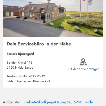
gut ausgestattet. Mit sechs Personen könnte es jedoch
etwas eng werden.
Dein Servicebüro in der Nähe
Esmark Bjerregard
Sønder Klitvej 195
6960 Hvide Sande
Auf der Karte anzeigen
Telefon:
00 45 69 15 96 12
E-Mail:
bjerregaard@esmark.dk
Aufgelistet
Gebiete
Skodbjerge
Havvej 26, 6960 Hvide